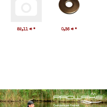
82,11 €
*
0,36 €
*
0