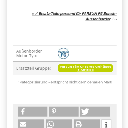
« / Ersatz-Teile passend für PARSUN F6 Benzin-
Aussenborder
/
∴
Produkteigenschaft
Wert
Außenborder
Motor-Typ:
Parsun F6A Unteres Gehäuse
Ersatzteil Gruppe:
+ Antrieb
* Kategorisierung - entspricht nicht dem genauen Maß!