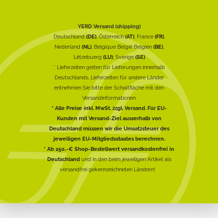
YERD Versand (shipping)
Deutschland
(DE)
, Österreich
(AT)
, France
(FR)
,
Nederland
(NL)
, Belgique België Belgien
(BE)
,
Lëtzebuerg
(LU)
, Sverige
(SE)
* Lieferzeiten gelten für Lieferungen innerhalb
Deutschlands, Lieferzeiten für andere Länder
entnehmen Sie bitte der Schaltfläche mit den
Versandinformationen
* Alle Preise inkl. MwSt. zzgl. Versand. Für EU-
Kunden mit Versand-Ziel ausserhalb von
Deutschland müssen wir die Umsatzsteuer des
jeweiligen EU-Mitgliedsstaates berechnen.
* Ab 250,-€ Shop-Bestellwert versandkostenfrei in
Deutschland
und in den beim jeweiligen Artikel als
versandfrei gekennzeichneten Ländern!