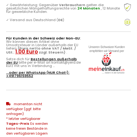
✓
Gewährleistung: Gegenüber
Verbrauchern
gelten die
gesetzlichen Mängelhaftungsrechte von
24 Monaten
, 12 Monate
für gewerbliche Kunden.
✓
Versand aus Deutschland (
DE
)
Für Kunden in der Schweiz oder Non-EU:
Wir können diesen Artikel ohne
Umsatzsteuer in Länder außerhalb der EU
liefern
(Preis netto ohne VAT / MwSt. /
1.00 Euro
USt.:
zzgl. Steuern)
.
Setze dich für
Bestellungen außerhalb
der EU
bitte per e-Mail an kontakt@yerd.de
kurz mit uns in Verbindung ...
...oder per
WhatsApp
(NUR Chat!):
+491796159552
momentan nicht
verfügbar (ggf. bitte
anfragen)
* letzter verfügbarer
Tages-Preis
Es werden
keine freien Bestände in
den verfügbaren Lägern