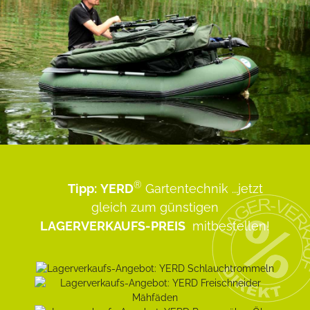
®
Tipp:
YERD
Gartentechnik
...jetzt
gleich zum günstigen
LAGERVERKAUFS-PREIS
mitbestellen!