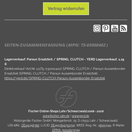
Vertrag widerrufen
SEITEN-ZUSAMMENFASSUNG (
MPN:
T5-03000402
)
Lagerverkauf: Parsun Ersatzteil / SPRING, CLUTCH - YERD Lagerverkauf, 1,19
€
Direktverkauf (Art.Nr. 111T5-03000402) SPRING, CLUTCH / Parsun Aussenborder
Ersatzteil (SPRING, CLUTCH / Parsun Aussenborder Ersatzteil).
https://yerd.de/SPRING-CLUTCH-Parsun-Aussenborder-Ersatzteil
Fischer Online-Shops Lahr/Schwarzwald 2008 -
2026
www.fischer-lahr.de
|
www.yerd.de
Motorgeräte Fischer GmbH; Weingartenstr. 79; D-77933 Lahr / Schwarzwald;
USt-IdNr.:
DE142358766
; LUCID:
DE4597642301795
; WEEE-Reg.-Nr.:
56993344
, ® Marke
DPMA 302016230744