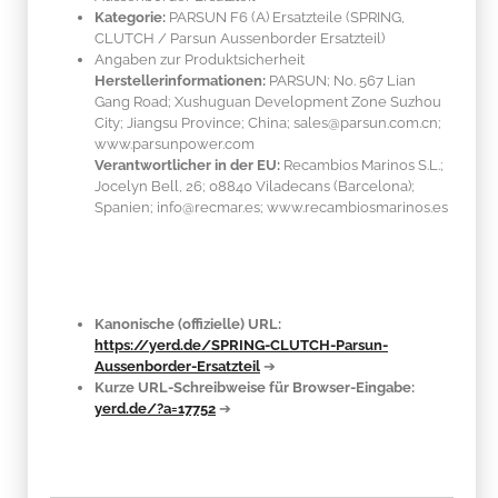
Kategorie:
PARSUN F6 (A) Ersatzteile (SPRING,
CLUTCH / Parsun Aussenborder Ersatzteil)
Angaben zur Produktsicherheit
Herstellerinformationen:
PARSUN; No. 567 Lian
Gang Road; Xushuguan Development Zone Suzhou
City; Jiangsu Province; China; sales@parsun.com.cn;
www.parsunpower.com
Verantwortlicher in der EU:
Recambios Marinos S.L.;
Jocelyn Bell, 26; 08840 Viladecans (Barcelona);
Spanien; info@recmar.es; www.recambiosmarinos.es
Kanonische (offizielle) URL:
https://yerd.de/SPRING-CLUTCH-Parsun-
Aussenborder-Ersatzteil
➔
Kurze URL-Schreibweise für Browser-Eingabe:
yerd.de/?a=17752
➔