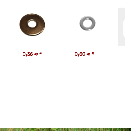
0,36 €
*
0,60 €
*
8