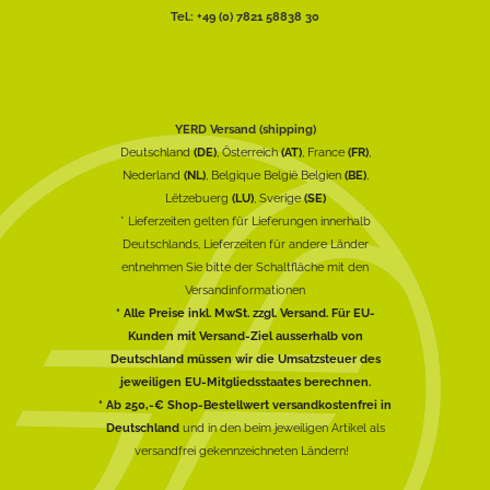
Tel.: +49 (0) 7821 58838 30
YERD Versand (shipping)
Deutschland
(DE)
, Österreich
(AT)
, France
(FR)
,
Nederland
(NL)
, Belgique België Belgien
(BE)
,
Lëtzebuerg
(LU)
, Sverige
(SE)
* Lieferzeiten gelten für Lieferungen innerhalb
Deutschlands, Lieferzeiten für andere Länder
entnehmen Sie bitte der Schaltfläche mit den
Versandinformationen
* Alle Preise inkl. MwSt. zzgl. Versand. Für EU-
Kunden mit Versand-Ziel ausserhalb von
Deutschland müssen wir die Umsatzsteuer des
jeweiligen EU-Mitgliedsstaates berechnen.
* Ab 250,-€ Shop-Bestellwert versandkostenfrei in
Deutschland
und in den beim jeweiligen Artikel als
versandfrei gekennzeichneten Ländern!