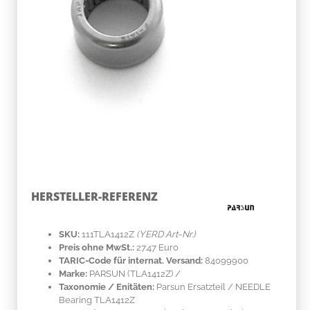
HERSTELLER-REFERENZ
SKU:
111TLA1412Z
(YERD Art-Nr.)
Preis ohne MwSt.:
27.47 Euro
TARIC-Code für internat. Versand:
84099900
Marke:
PARSUN
(TLA1412Z)
/
Taxonomie / Enitäten:
Parsun Ersatzteil / NEEDLE
Bearing TLA1412Z