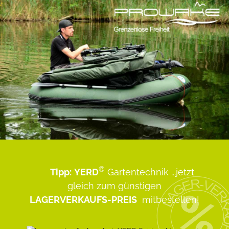
®
Tipp:
YERD
Gartentechnik
...jetzt
gleich zum günstigen
LAGERVERKAUFS-PREIS
mitbestellen!