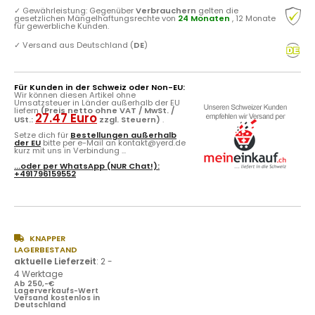
✓
Gewährleistung: Gegenüber
Verbrauchern
gelten die
gesetzlichen Mängelhaftungsrechte von
24 Monaten
, 12 Monate
für gewerbliche Kunden.
✓
Versand aus Deutschland (
DE
)
Für Kunden in der Schweiz oder Non-EU:
Wir können diesen Artikel ohne
Umsatzsteuer in Länder außerhalb der EU
liefern
(Preis netto ohne VAT / MwSt. /
27.47 Euro
USt.:
zzgl. Steuern)
.
Setze dich für
Bestellungen außerhalb
der EU
bitte per e-Mail an kontakt@yerd.de
kurz mit uns in Verbindung ...
...oder per
WhatsApp
(NUR Chat!):
+491796159552
KNAPPER
LAGERBESTAND
aktuelle Lieferzeit
:
2 -
4 Werktage
Ab 250,-€
Lagerverkaufs-Wert
Versand kostenlos in
Deutschland