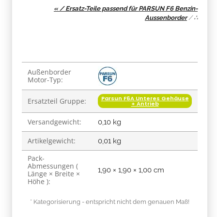
« / Ersatz-Teile passend für PARSUN F6 Benzin-
Aussenborder
/
∴
Produkteigenschaft
Wert
Außenborder
Motor-Typ:
Parsun F6A Unteres Gehäuse
Ersatzteil Gruppe:
+ Antrieb
Versandgewicht:
0,10 kg
Artikelgewicht:
0,01
kg
Pack-
Abmessungen (
1,90 × 1,90 × 1,00 cm
Länge × Breite ×
Höhe ):
* Kategorisierung - entspricht nicht dem genauen Maß!