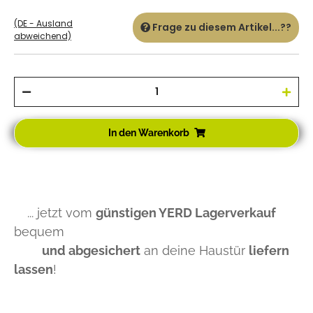
(DE - Ausland
Frage zu diesem Artikel...??
abweichend)
In den Warenkorb
... jetzt vom
günstigen YERD Lagerverkauf
bequem
und abgesichert
an deine Haustür
liefern
lassen
!