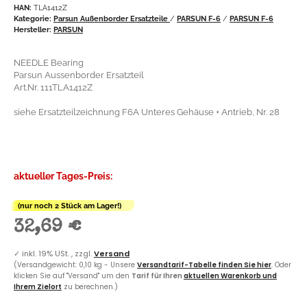
HAN:
TLA1412Z
Kategorie:
Parsun Außenborder Ersatzteile
/
PARSUN F-6
/
PARSUN F-6
Hersteller:
PARSUN
NEEDLE Bearing
Parsun Aussenborder Ersatzteil
Art.Nr. 111TLA1412Z
siehe Ersatzteilzeichnung F6A Unteres Gehäuse + Antrieb, Nr. 28
aktueller Tages-Preis:
(nur noch 2 Stück am Lager!)
32,69 €
✓
inkl. 19% USt. , zzgl.
Versand
(Versandgewicht: 0,10 kg - Unsere
Versandtarif-Tabelle finden Sie hier
. Oder
klicken Sie auf "Versand" um den
Tarif für Ihren
aktuellen Warenkorb und
Ihrem Zielort
zu berechnen.)