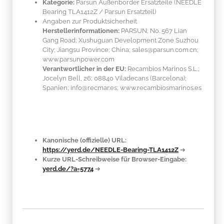
Kategorie:
Parsun Außenborder Ersatzteile (NEEDLE
Bearing TLA1412Z / Parsun Ersatzteil)
Angaben zur Produktsicherheit
Herstellerinformationen:
PARSUN; No. 567 Lian
Gang Road; Xushuguan Development Zone Suzhou
City; Jiangsu Province; China; sales@parsun.com.cn;
www.parsunpower.com
Verantwortlicher in der EU:
Recambios Marinos S.L.;
Jocelyn Bell, 26; 08840 Viladecans (Barcelona);
Spanien; info@recmar.es; www.recambiosmarinos.es
Kanonische (offizielle) URL:
https://yerd.de/NEEDLE-Bearing-TLA1412Z
➔
Kurze URL-Schreibweise für Browser-Eingabe:
yerd.de/?a=5774
➔