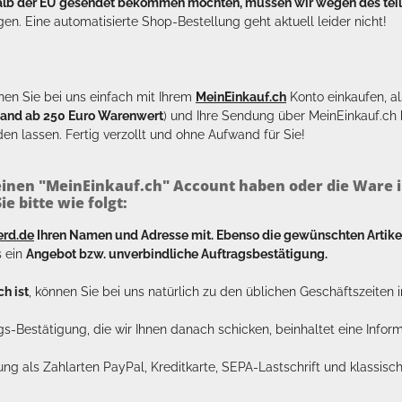
halb der EU gesendet bekommen möchten, müssen wir wegen des tei
en. Eine automatisierte Shop-Bestellung geht aktuell leider nicht!
en Sie bei uns einfach mit Ihrem
MeinEinkauf.ch
Konto einkaufen, al
sand ab 250 Euro Warenwert
) und Ihre Sendung über MeinEinkauf.c
en lassen. Fertig verzollt und ohne Aufwand für Sie!
inen "MeinEinkauf.ch" Account haben oder die Ware i
e bitte wie folgt:
erd.de
Ihren Namen und Adresse mit. Ebenso die gewünschten Arti
s ein
Angebot bzw. unverbindliche Auftragsbestätigung.
h ist
, können Sie bei uns natürlich zu den üblichen Geschäftszeite
ags-Bestätigung, die wir Ihnen danach schicken, beinhaltet eine Info
lung als Zahlarten PayPal, Kreditkarte, SEPA-Lastschrift und klassi