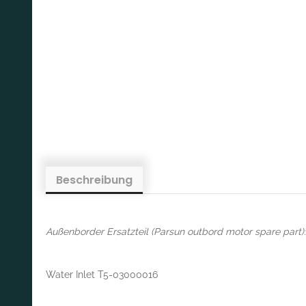
Beschreibung
Außenborder Ersatzteil (Parsun outbord motor spare part):
Water Inlet T5-03000016