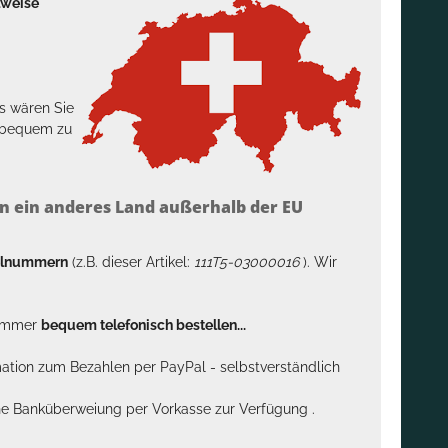
lweise
s wären Sie
h bequem zu
n ein anderes Land außerhalb der EU
kelnummern
(z.B. dieser Artikel:
111T5-03000016
). Wir
n immer
bequem telefonisch bestellen...
rmation zum Bezahlen per PayPal - selbstverständlich
sche Banküberweiung per Vorkasse zur Verfügung .