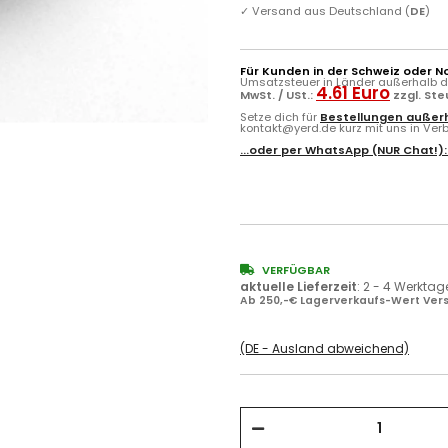
✓
Versand aus Deutschland (
DE
)
Für Kunden in der Schweiz oder N
Umsatzsteuer in Länder außerhalb de
4.61 Euro
MwSt. / USt.:
zzgl. St
Setze dich für
Bestellungen außerh
kontakt@yerd.de kurz mit uns in Verbi
...oder per
WhatsApp
(NUR Chat!)
VERFÜGBAR
aktuelle Lieferzeit
:
2 - 4 Werktag
Ab 250,-€ Lagerverkaufs-Wert Vers
(DE - Ausland abweichend)