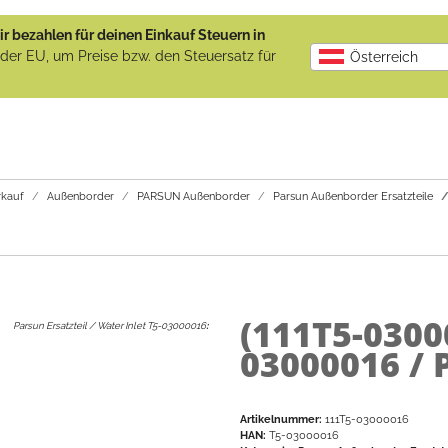
r bezahlen für deinen Einkauf Steuern in
b der EU, um Preise bzw. den Steuersatz für
Österreich
kauf
Außenborder
PARSUN Außenborder
Parsun Außenborder Ersatzteile
(111T5-030
Parsun Ersatzteil / Water Inlet T5-03000016
:
03000016 / 
Artikelnummer:
111T5-03000016
HAN:
T5-03000016