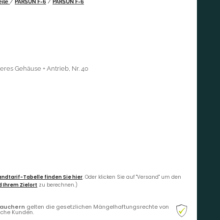
eile
/
PARSUN F-6
/
PARSUN F-6
eres Gehäuse + Antrieb, Nr. 40
ndtarif-Tabelle finden Sie hier
. Oder klicken Sie auf "Versand" um den
 Ihrem Zielort
zu berechnen.)
rauchern
gelten die gesetzlichen Mängelhaftungsrechte von
liche Kunden.