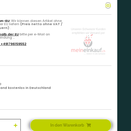
on-EU:
Wir können diesen Artikel ohne
r EU liefern
(Preis netto ohne VAT /
euern)
.
alb der EU
bitte per e-Mail an
ndung ...
:
+491796159552
e
and kostenlos in Deutschland
In den Warenkorb