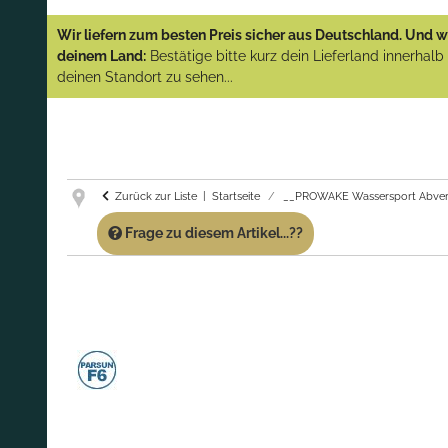
YAMAHA und PARSUN Außenborder
Wir liefern zum besten Preis sicher aus Deutschland. Und wi
(Abverkauf)!
deinem Land:
Bestätige bitte kurz dein Lieferland innerhal
deinen Standort zu sehen...
GARANTIE UND SERVICE:
Du erhältst über
diese Seite weiterhin Support für PROWAKE
Artikel!
Fragen?
Ruf uns für Fragen zu PROWAKE
Artikeln einfach an!
Zurück zur Liste
Startseite
__PROWAKE Wassersport Abver
Frage zu diesem Artikel...??