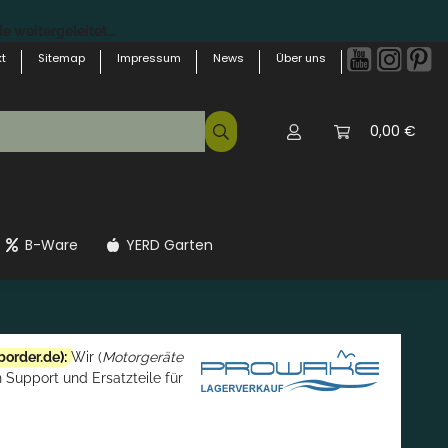
 weitergeleitet...
t
Sitemap
Impressum
News
Über uns
0,00 €
B-Ware
YERD Garten
border.de
):
Wir (
Motorgeräte
 Support und Ersatzteile für