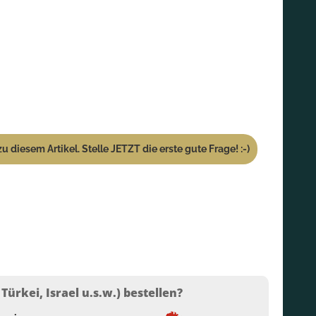
u diesem Artikel. Stelle JETZT die erste gute Frage! :-)
ürkei, Israel u.s.w.) bestellen?