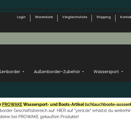
st von schlauchboote-aussenborder.de auf die neue Adresse yerd.de
Login
Warenkorb
Vergleichsliste
Shipping
Kontak
ßenborder
Außenborder-Zubehör
Wassersport
r
PROWAKE
Wassersport- und Boots-Artikel (
schlauchboote-aussen
rder Geschäftsbereich auf. HIER auf "yerd.de" erhältst du weiterhin
deine bei PROWAKE gekauften Produkte!