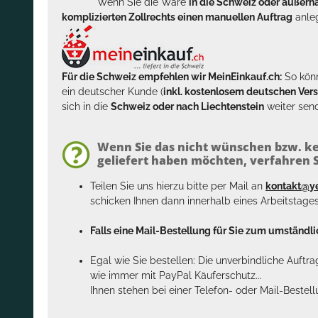
Wenn Sie die Ware
in die Schweiz oder außer
komplizierten Zollrechts einen manuellen Auftrag
anleg
Für die Schweiz empfehlen wir MeinEinkauf.ch:
So könn
ein deutscher Kunde (
inkl. kostenlosem deutschen Ver
sich in die
Schweiz oder nach Liechtenstein
weiter send
Wenn Sie das nicht wünschen bzw. ke
geliefert haben möchten, verfahren Si
Teilen Sie uns hierzu bitte per Mail an
kontakt@y
schicken Ihnen dann innerhalb eines Arbeitstage
Falls eine Mail-Bestellung für Sie zum umständlic
Egal wie Sie bestellen: Die unverbindliche Auftr
wie immer mit PayPal Käuferschutz...
Ihnen stehen bei einer Telefon- oder Mail-Bestel