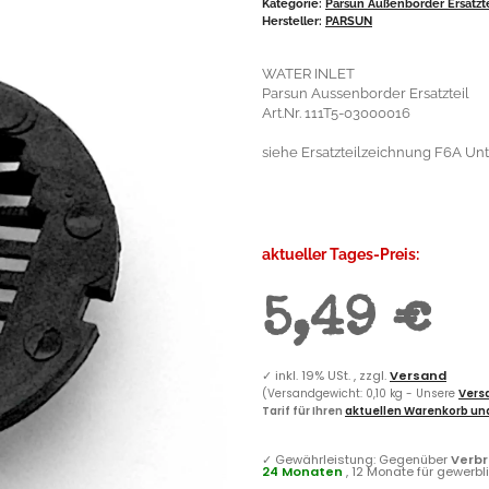
Kategorie:
Parsun Außenborder Ersatzt
Hersteller:
PARSUN
WATER INLET
Parsun Aussenborder Ersatzteil
Art.Nr. 111T5-03000016
siehe Ersatzteilzeichnung F6A Unt
aktueller Tages-Preis:
5,49 €
✓
inkl. 19% USt. , zzgl.
Versand
(Versandgewicht: 0,10 kg - Unsere
Versa
Tarif für Ihren
aktuellen Warenkorb und
✓
Gewährleistung: Gegenüber
Verb
24 Monaten
, 12 Monate für gewerb