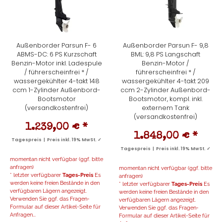
Außenborder Parsun F- 6
Außenborder Parsun F- 9,8
ABMS-DC: 6 PS Kurzschaft
BML: 9,8 PS Langschaft
Benzin-Motor inkl. Ladespule
Benzin-Motor /
/ führerscheinfrei * /
führerscheinfrei * /
wassergekühlter 4-takt 148
wassergekühlter 4-takt 209
ccm 1-Zylinder Außenbord-
ccm 2-Zylinder Außenbord-
Bootsmotor
Bootsmotor, kompl. inkl.
(versandkostenfrei)
externem Tank
(versandkostenfrei)
1.239,00 €
*
1.848,00 €
*
Tagespreis | Preis inkl. 19% MwSt. ✓
Tagespreis | Preis inkl. 19% MwSt. ✓
momentan nicht verfügbar (ggf. bitte
anfragen)
momentan nicht verfügbar (ggf. bitte
* letzter verfügbarer
Tages-Preis
Es
anfragen)
werden keine freien Bestände in den
* letzter verfügbarer
Tages-Preis
Es
verfügbaren Lägern angezeigt.
werden keine freien Bestände in den
Verwenden Sie ggf. das Fragen-
verfügbaren Lägern angezeigt.
Formular auf dieser Artikel-Seite für
Verwenden Sie ggf. das Fragen-
Anfragen...
Formular auf dieser Artikel-Seite für