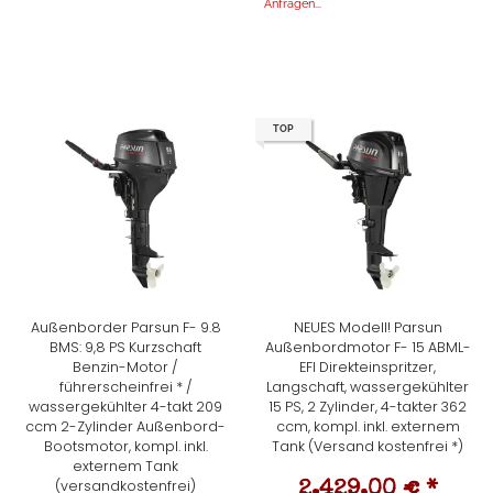
Anfragen...
TOP
Außenborder Parsun F- 9.8
NEUES Modell! Parsun
BMS: 9,8 PS Kurzschaft
Außenbordmotor F- 15 ABML-
Benzin-Motor /
EFI Direkteinspritzer,
führerscheinfrei * /
Langschaft, wassergekühlter
wassergekühlter 4-takt 209
15 PS, 2 Zylinder, 4-takter 362
ccm 2-Zylinder Außenbord-
ccm, kompl. inkl. externem
Bootsmotor, kompl. inkl.
Tank (Versand kostenfrei *)
externem Tank
(versandkostenfrei)
2.429,00 €
*