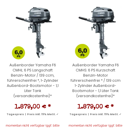
Außenborder Yamaha F6
Außenborder Yamaha F6
CMHL: 6 PS Langschaft
CMHS: 6 PS Kurzschaft
Benzin-Motor / 139 ccm,
Benzin-Motor
führerscheinfrei *, 1-Zylinder
führerscheinfrei * / 139 ccm
Außenbord-Bootsmotor - 1,1
1-Zylinder Außenbord-
Liter Tank
Bootsmotor - 1,1 Liter Tank
(versandkostenfrei)*
(versandkostenfrei)*
1.879,00 €
*
1.879,00 €
*
Tagespreis | Preis inkl. 19% MwSt. ✓
Tagespreis | Preis inkl. 19% MwSt. ✓
momentan nicht verfügbar (ggf. bitte
momentan nicht verfügbar (ggf. bitte