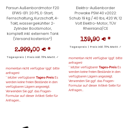
Parsun Außenbordmotor F20
Elektro-Außenborder
EFWS-EFI: 20 PS, E-Start,
Prowake PSM 40 v2022:
Fernschaltung, Kurzschaft, 4-
Schub 19 kg / 40 lbs, 420 W, 12
Takt, wassergekühlter 2-
Volt Elektro-Motor, TÜV
Zylinder Bootsmotor,
Rheinland/CE
komplett inkl. externem Tank
(Versand kostenlos*)
139,90 €
*
Tagespreis | Preis inkl. 19% MwSt. ✓
2.999,00 €
*
Tagespreis | Preis inkl. 19% MwSt. ✓
momentan nicht verfügbar (ggf. bitte
anfragen)
* letzter verfügbarer
Tages-Preis
Es
momentan nicht verfügbar (ggf. bitte
werden keine freien Bestände in den
anfragen)
verfügbaren Lägern angezeigt.
* letzter verfügbarer
Tages-Preis
Es
Verwenden Sie ggf. das Fragen-
werden keine freien Bestände in den
Formular auf dieser Artikel-Seite für
verfügbaren Lägern angezeigt.
Anfragen...
Verwenden Sie ggf. das Fragen-
Formular auf dieser Artikel-Seite für
Anfragen...