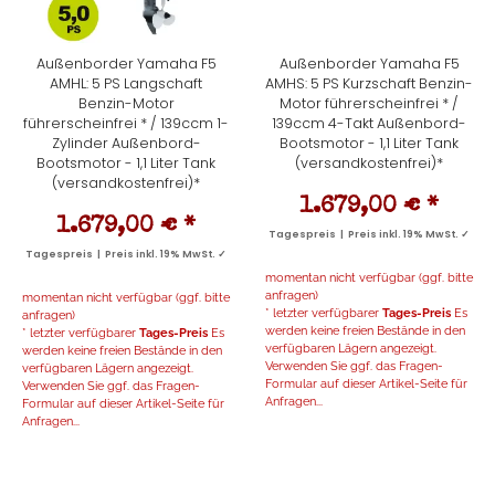
Außenborder Yamaha F5
Außenborder Yamaha F5
AMHL: 5 PS Langschaft
AMHS: 5 PS Kurzschaft Benzin-
Benzin-Motor
Motor führerscheinfrei * /
führerscheinfrei * / 139ccm 1-
139ccm 4-Takt Außenbord-
Zylinder Außenbord-
Bootsmotor - 1,1 Liter Tank
Bootsmotor - 1,1 Liter Tank
(versandkostenfrei)*
(versandkostenfrei)*
1.679,00 €
*
1.679,00 €
*
Tagespreis | Preis inkl. 19% MwSt. ✓
Tagespreis | Preis inkl. 19% MwSt. ✓
momentan nicht verfügbar (ggf. bitte
anfragen)
momentan nicht verfügbar (ggf. bitte
* letzter verfügbarer
Tages-Preis
Es
anfragen)
werden keine freien Bestände in den
* letzter verfügbarer
Tages-Preis
Es
verfügbaren Lägern angezeigt.
werden keine freien Bestände in den
Verwenden Sie ggf. das Fragen-
verfügbaren Lägern angezeigt.
Formular auf dieser Artikel-Seite für
Verwenden Sie ggf. das Fragen-
Anfragen...
Formular auf dieser Artikel-Seite für
Anfragen...