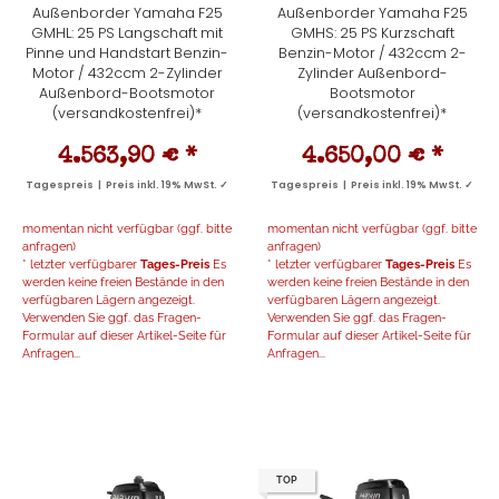
Außenborder Yamaha F25
Außenborder Yamaha F25
GMHL: 25 PS Langschaft mit
GMHS: 25 PS Kurzschaft
Pinne und Handstart Benzin-
Benzin-Motor / 432ccm 2-
Motor / 432ccm 2-Zylinder
Zylinder Außenbord-
Außenbord-Bootsmotor
Bootsmotor
(versandkostenfrei)*
(versandkostenfrei)*
4.563,90 €
*
4.650,00 €
*
Tagespreis | Preis inkl. 19% MwSt. ✓
Tagespreis | Preis inkl. 19% MwSt. ✓
momentan nicht verfügbar (ggf. bitte
momentan nicht verfügbar (ggf. bitte
anfragen)
anfragen)
* letzter verfügbarer
Tages-Preis
Es
* letzter verfügbarer
Tages-Preis
Es
werden keine freien Bestände in den
werden keine freien Bestände in den
verfügbaren Lägern angezeigt.
verfügbaren Lägern angezeigt.
Verwenden Sie ggf. das Fragen-
Verwenden Sie ggf. das Fragen-
Formular auf dieser Artikel-Seite für
Formular auf dieser Artikel-Seite für
Anfragen...
Anfragen...
TOP