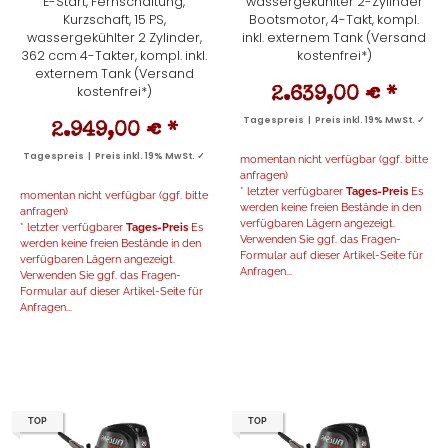
E-Start, Fernschaltung,
wassergekühlter 2-Zylinder
Kurzschaft, 15 PS,
Bootsmotor, 4-Takt, kompl.
wassergekühlter 2 Zylinder,
inkl. externem Tank (Versand
362 ccm 4-Takter, kompl. inkl.
kostenfrei*)
externem Tank (Versand
kostenfrei*)
2.639,00 €
*
Tagespreis | Preis inkl. 19% MwSt. ✓
2.949,00 €
*
Tagespreis | Preis inkl. 19% MwSt. ✓
momentan nicht verfügbar (ggf. bitte
anfragen)
* letzter verfügbarer
Tages-Preis
Es
momentan nicht verfügbar (ggf. bitte
werden keine freien Bestände in den
anfragen)
verfügbaren Lägern angezeigt.
* letzter verfügbarer
Tages-Preis
Es
Verwenden Sie ggf. das Fragen-
werden keine freien Bestände in den
Formular auf dieser Artikel-Seite für
verfügbaren Lägern angezeigt.
Anfragen...
Verwenden Sie ggf. das Fragen-
Formular auf dieser Artikel-Seite für
Anfragen...
TOP
TOP