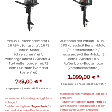
Parsun Aussenbordmotor F-
Außenborder Parsun F 5 BMS:
2.6 ABML: Langschaft 2,6 PS
5 PS Kurzschaft Benzin-Motor
Benzin-Motor
/ führerscheinfrei * /
führerscheinfrei *,
wassergekühlter 4-takt 112
wassergekühlter 1 Zylinder 4-
ccm 1-Zylinder OHV
Takt Außenborder mit 72
Außenbord-Bootsmotor
ccm Hubraum (Versand
(versandkostenfrei)
kostenfrei)
1.099,00 €
*
729,00 €
*
Tagespreis | Preis inkl. 19% MwSt. ✓
Tagespreis | Preis inkl. 19% MwSt. ✓
momentan nicht verfügbar (ggf. bitte
anfragen)
momentan nicht verfügbar (ggf. bitte
* letzter verfügbarer
Tages-Preis
Es
anfragen)
werden keine freien Bestände in den
* letzter verfügbarer
Tages-Preis
Es
verfügbaren Lägern angezeigt.
werden keine freien Bestände in den