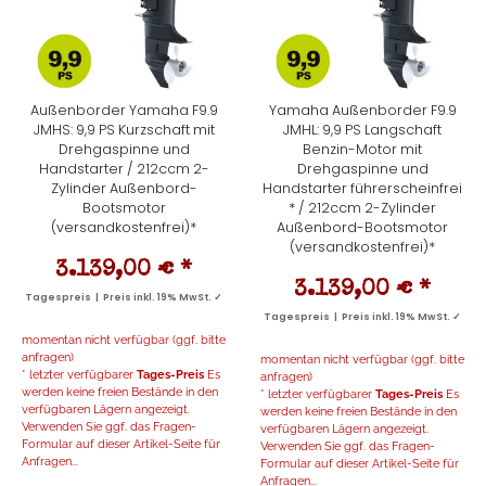
Außenborder Yamaha F9.9
Yamaha Außenborder F9.9
JMHS: 9,9 PS Kurzschaft mit
JMHL: 9,9 PS Langschaft
Drehgaspinne und
Benzin-Motor mit
Handstarter / 212ccm 2-
Drehgaspinne und
Zylinder Außenbord-
Handstarter führerscheinfrei
Bootsmotor
* / 212ccm 2-Zylinder
(versandkostenfrei)*
Außenbord-Bootsmotor
(versandkostenfrei)*
3.139,00 €
*
3.139,00 €
*
Tagespreis | Preis inkl. 19% MwSt. ✓
Tagespreis | Preis inkl. 19% MwSt. ✓
momentan nicht verfügbar (ggf. bitte
anfragen)
momentan nicht verfügbar (ggf. bitte
* letzter verfügbarer
Tages-Preis
Es
anfragen)
werden keine freien Bestände in den
* letzter verfügbarer
Tages-Preis
Es
verfügbaren Lägern angezeigt.
werden keine freien Bestände in den
Verwenden Sie ggf. das Fragen-
verfügbaren Lägern angezeigt.
Formular auf dieser Artikel-Seite für
Verwenden Sie ggf. das Fragen-
Anfragen...
Formular auf dieser Artikel-Seite für
Anfragen...