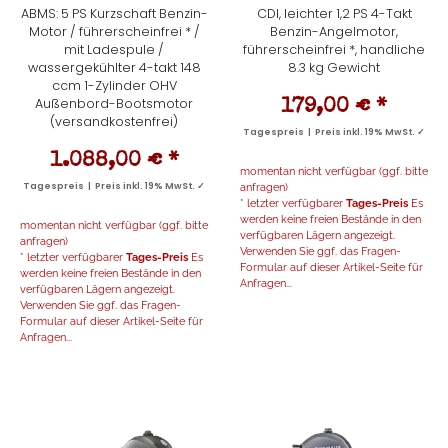
ABMS: 5 PS Kurzschaft Benzin-
CDI, leichter 1,2 PS 4-Takt
Motor / führerscheinfrei * /
Benzin-Angelmotor,
mit Ladespule /
führerscheinfrei *, handliche
wassergekühlter 4-takt 148
8.3 kg Gewicht
ccm 1-Zylinder OHV
Außenbord-Bootsmotor
179,00 €
*
(versandkostenfrei)
Tagespreis | Preis inkl. 19% MwSt. ✓
1.088,00 €
*
momentan nicht verfügbar (ggf. bitte
Tagespreis | Preis inkl. 19% MwSt. ✓
anfragen)
* letzter verfügbarer
Tages-Preis
Es
werden keine freien Bestände in den
momentan nicht verfügbar (ggf. bitte
verfügbaren Lägern angezeigt.
anfragen)
Verwenden Sie ggf. das Fragen-
* letzter verfügbarer
Tages-Preis
Es
Formular auf dieser Artikel-Seite für
werden keine freien Bestände in den
Anfragen...
verfügbaren Lägern angezeigt.
Verwenden Sie ggf. das Fragen-
Formular auf dieser Artikel-Seite für
Anfragen...