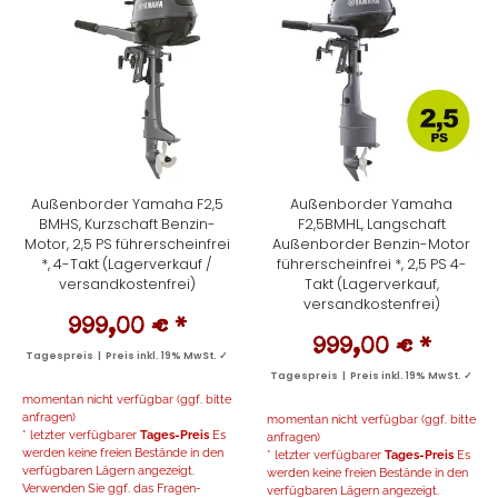
Außenborder Yamaha F2,5
Außenborder Yamaha
BMHS, Kurzschaft Benzin-
F2,5BMHL, Langschaft
Motor, 2,5 PS führerscheinfrei
Außenborder Benzin-Motor
*, 4-Takt (Lagerverkauf /
führerscheinfrei *, 2,5 PS 4-
versandkostenfrei)
Takt (Lagerverkauf,
versandkostenfrei)
999,00 €
*
999,00 €
*
Tagespreis | Preis inkl. 19% MwSt. ✓
Tagespreis | Preis inkl. 19% MwSt. ✓
momentan nicht verfügbar (ggf. bitte
anfragen)
momentan nicht verfügbar (ggf. bitte
* letzter verfügbarer
Tages-Preis
Es
anfragen)
werden keine freien Bestände in den
* letzter verfügbarer
Tages-Preis
Es
verfügbaren Lägern angezeigt.
werden keine freien Bestände in den
Verwenden Sie ggf. das Fragen-
verfügbaren Lägern angezeigt.