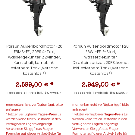
Parsun Außenbordmotor F20
Parsun Außenbordmotor F20
EBMS-EFI, 20PS 4-Takt,
EBWL-EFI E-Start,
wassergekühlter 2 Zylinder,
wassergekühlter
Kurzschaft, kompl. inkl.
Direkteinspritzer, 20PS, kompl.
externem Tank (Versand
inkl. externem Tank (Versand
kostenlos *)
kostenlos*)
2.599,00 €
*
2.949,00 €
*
Tagespreis | Preis inkl. 19% MwSt. ✓
Tagespreis | Preis inkl. 19% MwSt. ✓
momentan nicht verfügbar (ggf. bitte
momentan nicht verfügbar (ggf. bitte
anfragen)
anfragen)
* letzter verfügbarer
Tages-Preis
Es
* letzter verfügbarer
Tages-Preis
Es
werden keine freien Bestände in den
werden keine freien Bestände in den
verfügbaren Lägern angezeigt.
verfügbaren Lägern angezeigt.
Verwenden Sie ggf. das Fragen-
Verwenden Sie ggf. das Fragen-
Formular auf dieser Artikel-Seite für
Formular auf dieser Artikel-Seite für