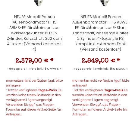
NEUES Modell! Parsun
NEUES Modell! Parsun
Außenbordmotor F- 15
Außenbordmotor F- 15 ABWL-
ABMS-EFI Direkteinspritzer,
EFI Direkteinspritzer E-Start,
wassergekühlter 15 PS, 2
Langschaft, wassergekühlter
Zylinder, Kurzschaft, 362 ccm
2 Zylinder, 4-takter, 15 PS,
4-takter (Versand kostenlos
kompl. inkl. externem Tank
*)
(Versand kostenlos*)
2.379,00 €
*
2.849,00 €
*
Tagespreis | Preis inkl. 19% MwSt. ✓
Tagespreis | Preis inkl. 19% MwSt. ✓
momentan nicht verfügbar (ggf. bitte
momentan nicht verfügbar (ggf. bitte
anfragen)
anfragen)
* letzter verfügbarer
Tages-Preis
Es
* letzter verfügbarer
Tages-Preis
Es
werden keine freien Bestände in den
werden keine freien Bestände in den
verfügbaren Lägern angezeigt.
verfügbaren Lägern angezeigt.
Verwenden Sie ggf. das Fragen-
Verwenden Sie ggf. das Fragen-
Formular auf dieser Artikel-Seite für
Formular auf dieser Artikel-Seite für
Anfragen...
Anfragen...