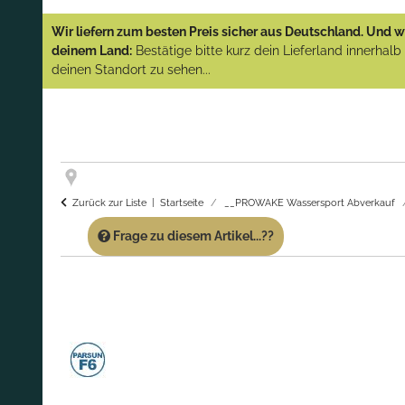
YAMAHA und PARSUN Außenborder
Wir liefern zum besten Preis sicher aus Deutschland. Und wi
(Abverkauf)!
deinem Land:
Bestätige bitte kurz dein Lieferland innerhal
deinen Standort zu sehen...
GARANTIE UND SERVICE:
Du erhältst über
diese Seite weiterhin Support für PROWAKE
Artikel!
Fragen?
Ruf uns für Fragen zu PROWAKE
Artikeln einfach an!
Zurück zur Liste
Startseite
__PROWAKE Wassersport Abverkauf
Frage zu diesem Artikel...??