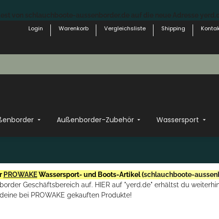
st von schlauchboote-aussenborder.de auf die neue Adresse yerd.de
Login
Warenkorb
Vergleichsliste
Shipping
Kontak
ßenborder
Außenborder-Zubehör
Wassersport
r
PROWAKE
Wassersport- und Boots-Artikel (
schlauchboote-aussen
rder Geschäftsbereich auf. HIER auf "yerd.de" erhältst du weiterhin
deine bei PROWAKE gekauften Produkte!