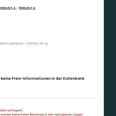
PARSUN F-6
/
PARSUN F-6
teres Gehäuse + Antrieb, Nr. 19
l keine Preis-Informationen in der Datenbank
bitte anfragen)
 werden keine freien Bestände in den verfügbaren Lägern