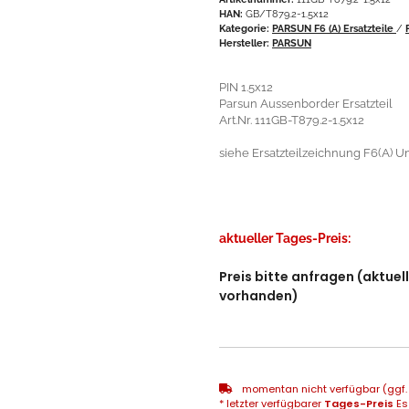
HAN:
GB/T879.2-1.5x12
Kategorie:
PARSUN F6 (A) Ersatzteile
/
Hersteller:
PARSUN
PIN 1.5x12
Parsun Aussenborder Ersatzteil
Art.Nr. 111GB-T879.2-1.5x12
siehe Ersatzteilzeichnung F6(A) Un
aktueller Tages-Preis:
Preis bitte anfragen (aktuel
vorhanden)
momentan nicht verfügbar (ggf. 
* letzter verfügbarer
Tages-Preis
Es