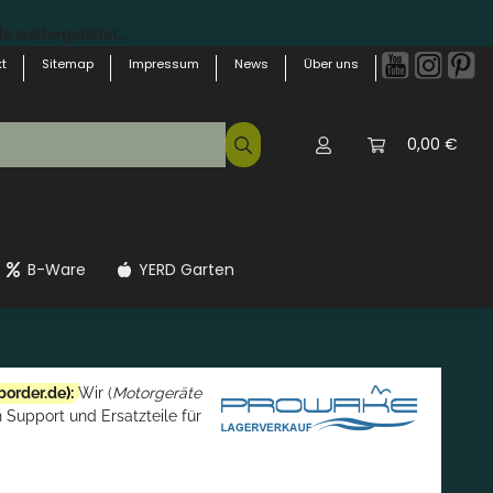
 weitergeleitet...
t
Sitemap
Impressum
News
Über uns
0,00 €
B-Ware
YERD Garten
border.de
):
Wir (
Motorgeräte
 Support und Ersatzteile für