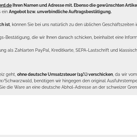
erd.de
Ihren Namen und Adresse mit. Ebenso die gewünschten Arti
s ein
Angebot bzw. unverbindliche Auftragsbestätigung.
h ist
, können Sie bei uns natürlich zu den üblichen Geschäftszeite
ags-Bestätigung, die wir Ihnen danach schicken, beinhaltet eine Info
lung als Zahlarten PayPal, Kreditkarte, SEPA-Lastschrift und klassi
eiz geht,
ohne deutsche Umsatzsteuer (19%) verschicken
, da wir vo
hr/Schwarzwald, benötigen wir hingegen den original Ausfuhrstempel 
n Sie die Ware an eine deutsche Abhol-Adresse an der schweizer Gren