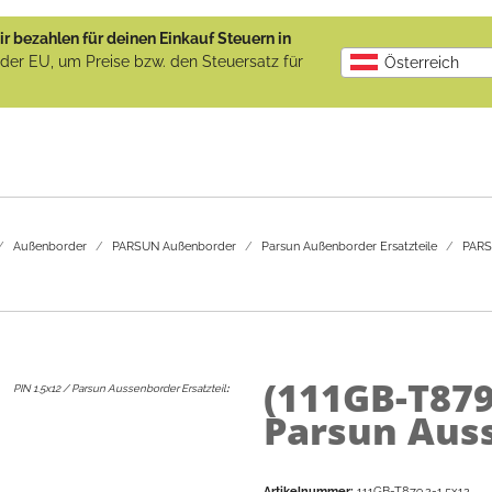
r bezahlen für deinen Einkauf Steuern in
b der EU, um Preise bzw. den Steuersatz für
Österreich
Außenborder
PARSUN Außenborder
Parsun Außenborder Ersatzteile
PARSU
(111GB-T879
PIN 1.5x12 / Parsun Aussenborder Ersatzteil
:
Parsun Auss
Artikelnummer:
111GB-T879.2-1.5x12