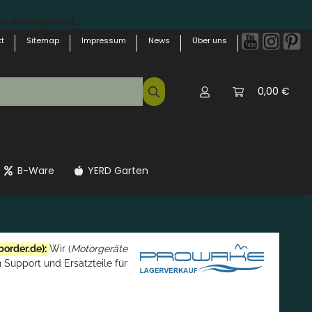
 weitergeleitet...
t
Sitemap
Impressum
News
Über uns
0,00 €
B-Ware
YERD Garten
border.de
):
Wir (
Motorgeräte
 Support und Ersatzteile für