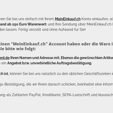
en Sie bei uns einfach mit Ihrem
MeinEinkauf.ch
Konto einkaufen, al
sand ab 250 Euro Warenwert
) und Ihre Sendung über MeinEinkauf.c
en lassen. Fertig verzollt und ohne Aufwand für Sie!
inen "MeinEinkauf.ch" Account haben oder die Ware i
e bitte wie folgt:
erd.de
Ihren Namen und Adresse mit. Ebenso die gewünschten Arti
s ein
Angebot bzw. unverbindliche Auftragsbestätigung.
h ist
, können Sie bei uns natürlich zu den üblichen Geschäftszeite
ags-Bestätigung, die wir Ihnen danach schicken, beinhaltet eine Info
lung als Zahlarten PayPal, Kreditkarte, SEPA-Lastschrift und klassi