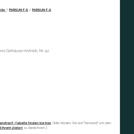
eile
/
PARSUN F-6
/
PARSUN F-6
res Gehäuse+Antrieb, Nr. 52
andtarif-Tabelle finden Sie hier
. Oder klicken Sie auf "Versand" um den
 Ihrem Zielort
zu berechnen.)