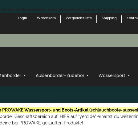
st von schlauchboote-aussenborder.de auf die neue Adresse yerd.de
Login
Warenkorb
Vergleichsliste
Shipping
Kontak
ßenborder
Außenborder-Zubehör
Wassersport
r
PROWAKE
Wassersport- und Boots-Artikel (
schlauchboote-aussen
rder Geschäftsbereich auf. HIER auf "yerd.de" erhältst du weiterhin
deine bei PROWAKE gekauften Produkte!