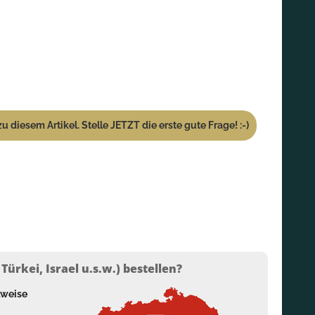
u diesem Artikel. Stelle JETZT die erste gute Frage! :-)
ürkei, Israel u.s.w.) bestellen?
lweise