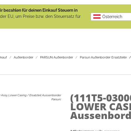
r bezahlen für deinen Einkauf Steuern in
b der EU, um Preise bzw. den Steuersatz für
Österreich
kauf
Außenborder
PARSUN Außenborder
Parsun Außenborder Ersatzteile
(111T5-030
 Assy, Lower Casing / Ersatzteil Aussenborder
Parsun
:
LOWER CASIN
Aussenbord