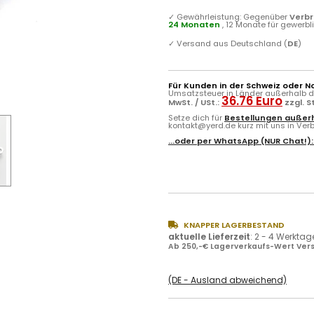
✓
Gewährleistung: Gegenüber
Verb
24 Monaten
, 12 Monate für gewerb
✓
Versand aus Deutschland (
DE
)
Für Kunden in der Schweiz oder N
Umsatzsteuer in Länder außerhalb de
36.76 Euro
MwSt. / USt.:
zzgl. 
Setze dich für
Bestellungen außerh
kontakt@yerd.de kurz mit uns in Verbi
...oder per
WhatsApp
(NUR Chat!)
KNAPPER LAGERBESTAND
aktuelle Lieferzeit
:
2 - 4 Werktag
Ab 250,-€ Lagerverkaufs-Wert Vers
(DE - Ausland abweichend)