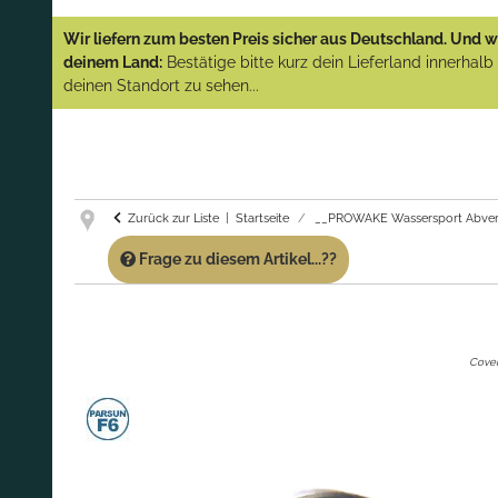
YAMAHA und PARSUN Außenborder
Wir liefern zum besten Preis sicher aus Deutschland. Und wi
(Abverkauf)!
deinem Land:
Bestätige bitte kurz dein Lieferland innerhal
deinen Standort zu sehen...
GARANTIE UND SERVICE:
Du erhältst über
diese Seite weiterhin Support für PROWAKE
Artikel!
Fragen?
Ruf uns für Fragen zu PROWAKE
Artikeln einfach an!
Zurück zur Liste
Startseite
__PROWAKE Wassersport Abver
Frage zu diesem Artikel...??
Cover