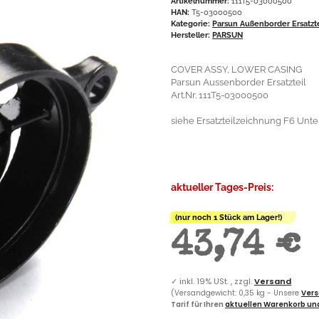
Artikelnummer:
111T5-03000500
HAN:
T5-03000500
Kategorie:
Parsun Außenborder Ersatzt
Hersteller:
PARSUN
COVER ASSY, LOWER CASING
Parsun Aussenborder Ersatzteil
Art.Nr. 111T5-03000500
siehe Ersatzteilzeichnung F6 Unte
aktueller Tages-Preis:
(nur noch 1 Stück am Lager!)
43,74 €
✓
inkl. 19% USt. , zzgl.
Versand
(Versandgewicht: 0,35 kg - Unsere
Vers
Tarif für Ihren
aktuellen Warenkorb und