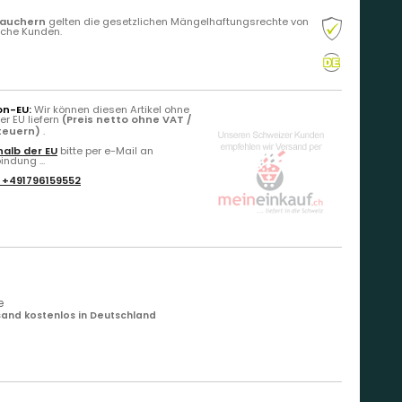
rauchern
gelten die gesetzlichen Mängelhaftungsrechte von
liche Kunden.
on-EU:
Wir können diesen Artikel ohne
r EU liefern
(Preis netto ohne VAT /
Steuern)
.
alb der EU
bitte per e-Mail an
ndung ...
:
+491796159552
e
and kostenlos in Deutschland