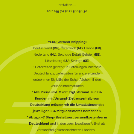
erstatten......
Tel.: +49 (0) 7821 58838 30
YERD Versand (shipping)
Deutschland
(DE)
, Österreich
(AT)
, France
(FR)
,
Nederland
(NL)
, Belgique België Belgien
(BE)
,
Lëtzebuerg
(LU)
, Sverige
(SE)
* Lieferzeiten gelten für Lieferungen innerhalb
Deutschlands, Lieferzeiten für andere Länder
entnehmen Sie bitte der Schaltfläche mit den
Versandinformationen
* Alle Preise inkl. MwSt. zzgl. Versand. Für EU-
Kunden mit Versand-Ziel ausserhalb von
Deutschland müssen wir die Umsatzsteuer des
jeweiligen EU-Mitgliedsstaates berechnen.
* Ab 250,-€ Shop-Bestellwert versandkostenfrei in
Deutschland
und in den beim jeweiligen Artikel als
versandfrei gekennzeichneten Ländern!