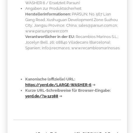
WASHER 6 / Ersatzteil Parsun)
Angaben zur Produktsicherheit
Herstellerinformationen:
PARSUN; No. 567 Lian
Gang Road; Xushuguan Development Zone Suzhou
City; Jiangsu Province; China; sales@parsun.com.cn;
www.parsunpower.com
Verantwortlicher in der EU:
Recambios Marinos S.L.;
Jocelyn Bell, 26; 08840 Viladecans (Barcelona);
Spanien; info@recmar.es; www.recambiosmarinos.es
Kanonische (offizielle) URL:
https://yerd.de/LARGE-WASHER-6
➔
Kurze URL-Schreibweise für Browser-Eingabe:
yerd.de/?a=12388
➔