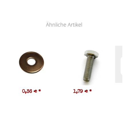
Ähnliche Artikel
0,36 €
*
1,79 €
*
1