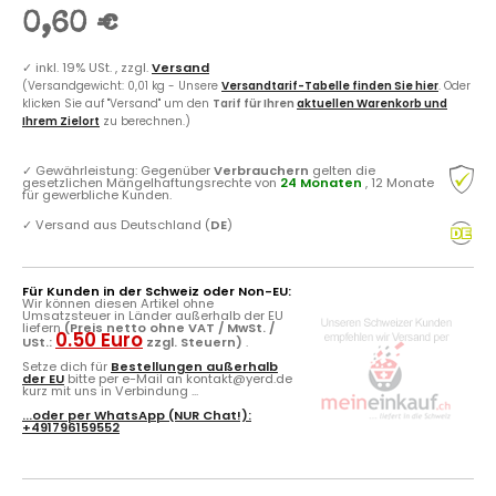
0,60 €
✓
inkl. 19% USt. , zzgl.
Versand
(Versandgewicht: 0,01 kg - Unsere
Versandtarif-Tabelle finden Sie hier
. Oder
klicken Sie auf "Versand" um den
Tarif für Ihren
aktuellen Warenkorb und
Ihrem Zielort
zu berechnen.)
✓
Gewährleistung: Gegenüber
Verbrauchern
gelten die
gesetzlichen Mängelhaftungsrechte von
24 Monaten
, 12 Monate
für gewerbliche Kunden.
✓
Versand aus Deutschland (
DE
)
Für Kunden in der Schweiz oder Non-EU:
Wir können diesen Artikel ohne
Umsatzsteuer in Länder außerhalb der EU
liefern
(Preis netto ohne VAT / MwSt. /
0.50 Euro
USt.:
zzgl. Steuern)
.
Setze dich für
Bestellungen außerhalb
der EU
bitte per e-Mail an kontakt@yerd.de
kurz mit uns in Verbindung ...
...oder per
WhatsApp
(NUR Chat!):
+491796159552