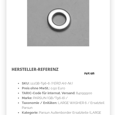
HERSTELLER-REFERENZ
SKU:
111GB-T96-6
(YERD Art-Nr.)
Preis ohne MwSt.:
0.50 Euro
TARIC-Code für internat. Versand:
84099900
Marke:
PARSUN
(GB/T96-6)
/
Taxonomie / Enitäten:
LARGE WASHER 6 / Ersatzteil
Parsun
Kategorie:
Parsun Außenborder Ersatzteile (LARGE