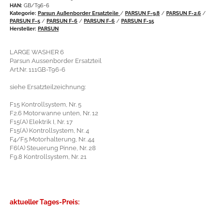
HAN:
GB/T96-6
Kategorie:
Parsun Außenborder Ersatzteile
/
PARSUN F-9.8
/
PARSUN F-2.6
/
PARSUN F-5
/
PARSUN F-6
/
PARSUN F-6
/
PARSUN F-15
Hersteller:
PARSUN
LARGE WASHER 6
Parsun Aussenborder Ersatzteil
Art.Nr. 111GB-T96-6
siehe Ersatzteilzeichnung:
F15 Kontrollsystem, Nr. 5
F2.6 Motorwanne unten, Nr. 12
F15(A) Elektrik I, Nr. 17
F15(A) Kontrollsystem, Nr. 4
F4/F5 Motorhalterung, Nr. 44
F6(A) Steuerung Pinne, Nr. 28
F9.8 Kontrollsystem, Nr. 21
aktueller Tages-Preis: