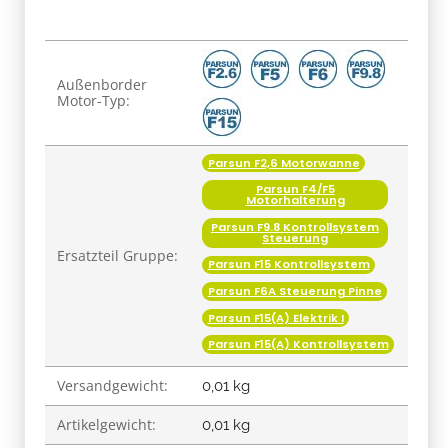
Produkteigenschaft
Wert
Außenborder
Motor-Typ:
Parsun F2,6 Motorwanne
Parsun F4/F5
Motorhalterung
Parsun F9.8 Kontrollsystem
Steuerung
Ersatzteil Gruppe:
Parsun F15 Kontrollsystem
Parsun F6A Steuerung Pinne
Parsun F15(A) Elektrik I
Parsun F15(A) Kontrollsystem
Versandgewicht:
0,01 kg
Artikelgewicht:
0,01
kg