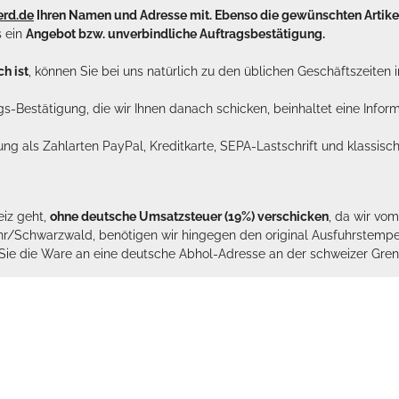
erd.de
Ihren Namen und Adresse mit. Ebenso die gewünschten Arti
s ein
Angebot bzw. unverbindliche Auftragsbestätigung.
h ist
, können Sie bei uns natürlich zu den üblichen Geschäftszeite
ags-Bestätigung, die wir Ihnen danach schicken, beinhaltet eine Info
lung als Zahlarten PayPal, Kreditkarte, SEPA-Lastschrift und klassi
eiz geht,
ohne deutsche Umsatzsteuer (19%) verschicken
, da wir vo
hr/Schwarzwald, benötigen wir hingegen den original Ausfuhrstempel 
n Sie die Ware an eine deutsche Abhol-Adresse an der schweizer Gren