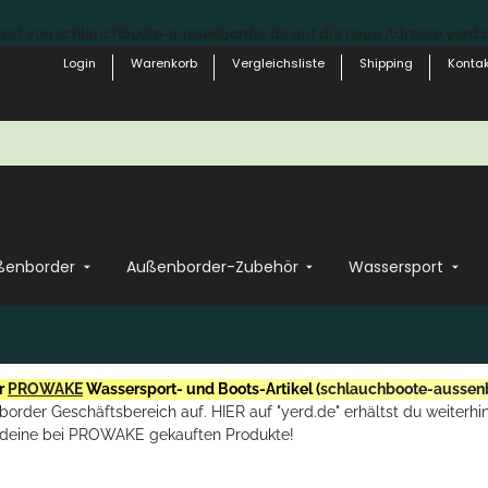
st von schlauchboote-aussenborder.de auf die neue Adresse yerd.de
Login
Warenkorb
Vergleichsliste
Shipping
Kontak
ßenborder
Außenborder-Zubehör
Wassersport
r
PROWAKE
Wassersport- und Boots-Artikel (
schlauchboote-aussen
rder Geschäftsbereich auf. HIER auf "yerd.de" erhältst du weiterhin
deine bei PROWAKE gekauften Produkte!