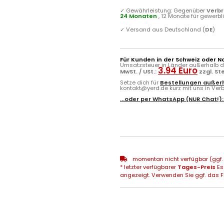
✓
Gewährleistung: Gegenüber
Verb
24 Monaten
, 12 Monate für gewerb
✓
Versand aus Deutschland (
DE
)
Für Kunden in der Schweiz oder N
Umsatzsteuer in Länder außerhalb de
3.94 Euro
MwSt. / USt.:
zzgl. S
Setze dich für
Bestellungen außerh
kontakt@yerd.de kurz mit uns in Verbi
...oder per
WhatsApp
(NUR Chat!)
momentan nicht verfügbar (ggf. 
* letzter verfügbarer
Tages-Preis
Es
angezeigt. Verwenden Sie ggf. das Fr