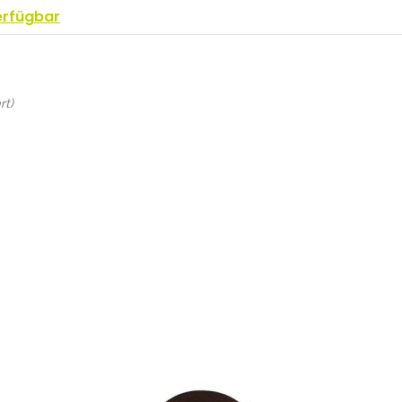
erfügbar
rt)