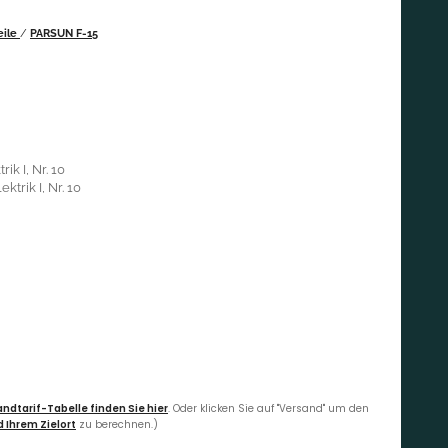
eile
/
PARSUN F-15
ik I, Nr. 10
ktrik I, Nr. 10
ndtarif-Tabelle finden Sie hier
. Oder klicken Sie auf "Versand" um den
 Ihrem Zielort
zu berechnen.)