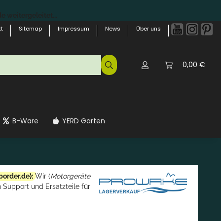
 weitergeleitet...
t
Sitemap
Impressum
News
Über uns
0,00 €
B-Ware
YERD Garten
border.de
):
Wir (
Motorgeräte
 Support und Ersatzteile für