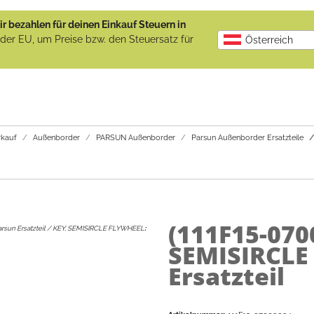
r bezahlen für deinen Einkauf Steuern in
b der EU, um Preise bzw. den Steuersatz für
Österreich
kauf
Außenborder
PARSUN Außenborder
Parsun Außenborder Ersatzteile
(111F15-07
arsun Ersatzteil / KEY, SEMISIRCLE FLYWHEEL
:
SEMISIRCLE
Ersatzteil