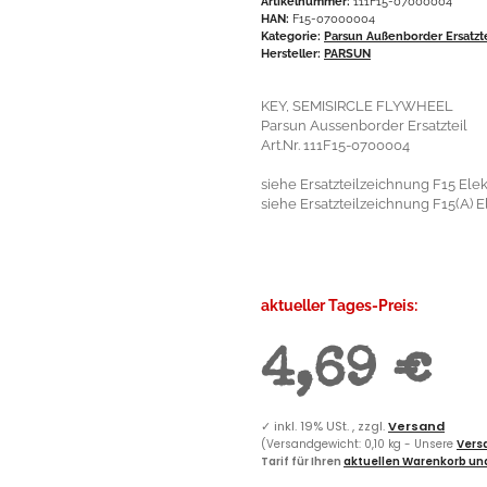
Artikelnummer:
111F15-07000004
HAN:
F15-07000004
Kategorie:
Parsun Außenborder Ersatzt
Hersteller:
PARSUN
KEY, SEMISIRCLE FLYWHEEL
Parsun Aussenborder Ersatzteil
Art.Nr. 111F15-0700004
siehe Ersatzteilzeichnung F15 Elektr
siehe Ersatzteilzeichnung F15(A) Ele
aktueller Tages-Preis:
4,69 €
✓
inkl. 19% USt. , zzgl.
Versand
(Versandgewicht: 0,10 kg - Unsere
Versa
Tarif für Ihren
aktuellen Warenkorb und