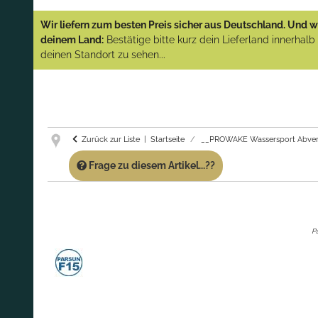
YAMAHA und PARSUN Außenborder
Wir liefern zum besten Preis sicher aus Deutschland. Und wi
(Abverkauf)!
deinem Land:
Bestätige bitte kurz dein Lieferland innerhal
deinen Standort zu sehen...
GARANTIE UND SERVICE:
Du erhältst über
diese Seite weiterhin Support für PROWAKE
Artikel!
Fragen?
Ruf uns für Fragen zu PROWAKE
Artikeln einfach an!
Zurück zur Liste
Startseite
__PROWAKE Wassersport Abver
Frage zu diesem Artikel...??
P