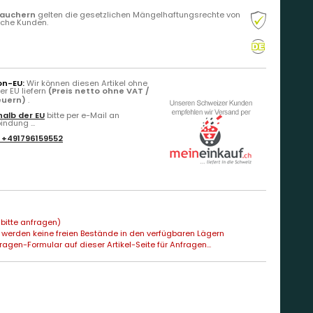
rauchern
gelten die gesetzlichen Mängelhaftungsrechte von
liche Kunden.
on-EU:
Wir können diesen Artikel ohne
r EU liefern
(Preis netto ohne VAT /
teuern)
.
alb der EU
bitte per e-Mail an
ndung ...
:
+491796159552
bitte anfragen)
 werden keine freien Bestände in den verfügbaren Lägern
agen-Formular auf dieser Artikel-Seite für Anfragen...