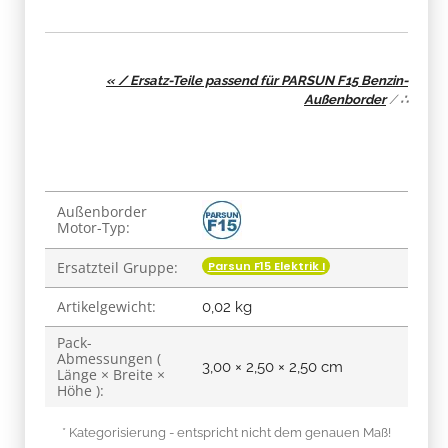
« / Ersatz-Teile passend für PARSUN F15 Benzin-
Außenborder
/
∴
Produkteigenschaft
Wert
Außenborder
Motor-Typ:
Parsun F15 Elektrik I
Ersatzteil Gruppe:
Artikelgewicht:
0,02
kg
Pack-
Abmessungen (
3,00 × 2,50 × 2,50 cm
Länge × Breite ×
Höhe ):
* Kategorisierung - entspricht nicht dem genauen Maß!