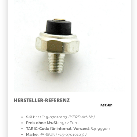
HERSTELLER-REFERENZ
SKU:
111F15-07010103
(YERD Art-Nr.)
Preis ohne MwSt.:
15.12 Euro
TARIC-Code für internat. Versand:
84099900
Marke:
PARSUN
(F15-07010103)
/