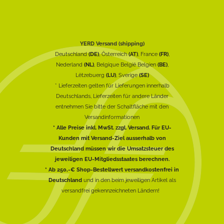
YERD Versand (shipping)
Deutschland
(DE)
, Österreich
(AT)
, France
(FR)
,
Nederland
(NL)
, Belgique België Belgien
(BE)
,
Lëtzebuerg
(LU)
, Sverige
(SE)
* Lieferzeiten gelten für Lieferungen innerhalb
Deutschlands, Lieferzeiten für andere Länder
entnehmen Sie bitte der Schaltfläche mit den
Versandinformationen
* Alle Preise inkl. MwSt. zzgl. Versand. Für EU-
Kunden mit Versand-Ziel ausserhalb von
Deutschland müssen wir die Umsatzsteuer des
jeweiligen EU-Mitgliedsstaates berechnen.
* Ab 250,-€ Shop-Bestellwert versandkostenfrei in
Deutschland
und in den beim jeweiligen Artikel als
versandfrei gekennzeichneten Ländern!