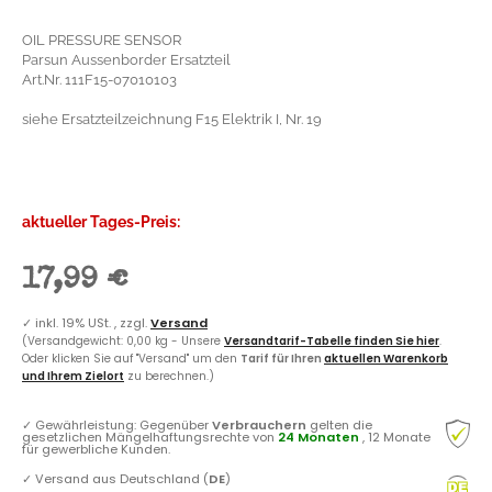
OIL PRESSURE SENSOR
Parsun Aussenborder Ersatzteil
Art.Nr. 111F15-07010103
siehe Ersatzteilzeichnung F15 Elektrik I, Nr. 19
aktueller Tages-Preis:
17,99 €
✓
inkl. 19% USt. , zzgl.
Versand
(Versandgewicht: 0,00 kg - Unsere
Versandtarif-Tabelle finden Sie hier
.
Oder klicken Sie auf "Versand" um den
Tarif für Ihren
aktuellen Warenkorb
und Ihrem Zielort
zu berechnen.)
✓
Gewährleistung: Gegenüber
Verbrauchern
gelten die
gesetzlichen Mängelhaftungsrechte von
24 Monaten
, 12 Monate
für gewerbliche Kunden.
✓
Versand aus Deutschland (
DE
)