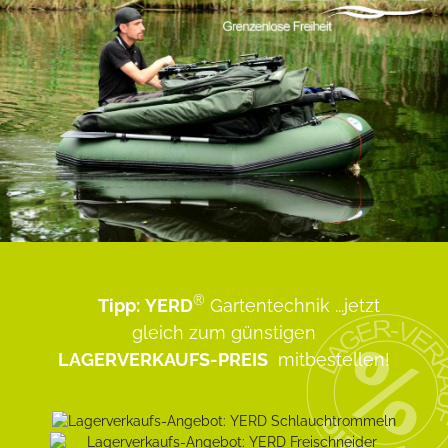
®
Tipp:
YERD
Gartentechnik
...jetzt
gleich zum günstigen
LAGERVERKAUFS-PREIS
mitbestellen!