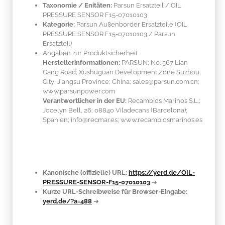
Taxonomie / Enitäten:
Parsun Ersatzteil / OIL
PRESSURE SENSOR F15-07010103
Kategorie:
Parsun Außenborder Ersatzteile (OIL
PRESSURE SENSOR F15-07010103 / Parsun
Ersatzteil)
Angaben zur Produktsicherheit
Herstellerinformationen:
PARSUN; No. 567 Lian
Gang Road; Xushuguan Development Zone Suzhou
City; Jiangsu Province; China; sales@parsun.com.cn;
www.parsunpower.com
Verantwortlicher in der EU:
Recambios Marinos S.L.;
Jocelyn Bell, 26; 08840 Viladecans (Barcelona);
Spanien; info@recmar.es; www.recambiosmarinos.es
Kanonische (offizielle) URL:
https://yerd.de/OIL-
PRESSURE-SENSOR-F15-07010103
➔
Kurze URL-Schreibweise für Browser-Eingabe:
yerd.de/?a=488
➔