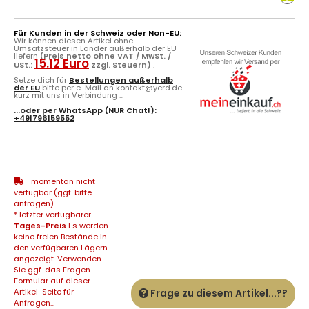
Für Kunden in der Schweiz oder Non-EU:
Wir können diesen Artikel ohne
Umsatzsteuer in Länder außerhalb der EU
liefern
(Preis netto ohne VAT / MwSt. /
15.12 Euro
USt.:
zzgl. Steuern)
.
Setze dich für
Bestellungen außerhalb
der EU
bitte per e-Mail an kontakt@yerd.de
kurz mit uns in Verbindung ...
...oder per
WhatsApp
(NUR Chat!):
+491796159552
momentan nicht
verfügbar (ggf. bitte
anfragen)
* letzter verfügbarer
Tages-Preis
Es werden
keine freien Bestände in
den verfügbaren Lägern
angezeigt. Verwenden
Sie ggf. das Fragen-
Formular auf dieser
Artikel-Seite für
Frage zu diesem Artikel...??
Anfragen...