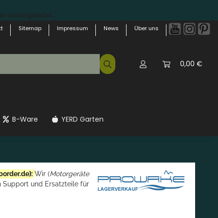
 weitergeleitet...
t
Sitemap
Impressum
News
Über uns
0,00 €
B-Ware
YERD Garten
border.de
):
Wir (
Motorgeräte
 Support und Ersatzteile für