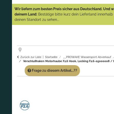
YAMAHA und PARSUN Außenborder
Wir liefern zum besten Preis sicher aus Deutschland. Und wi
(Abverkauf)!
deinem Land:
Bestätige bitte kurz dein Lieferland innerhal
deinen Standort zu sehen...
GARANTIE UND SERVICE:
Du erhältst über
diese Seite weiterhin Support für PROWAKE
Artikel!
Fragen?
Ruf uns für Fragen zu PROWAKE
Artikeln einfach an!
Zurück zur Liste
Startseite
__PROWAKE Wassersport Abverkauf
Verschlußhaken Motorhaube F2.6 Hook, Locking F2.6-05000008 / Pa
Frage zu diesem Artikel...??