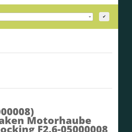
✔
000008)
aken Motorhaube
Locking F2.6-05000008