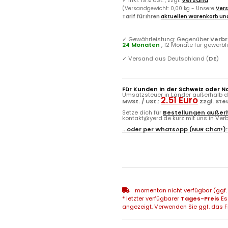
(Versandgewicht: 0,00 kg - Unsere
Vers
Tarif für Ihren
aktuellen Warenkorb und
✓
Gewährleistung: Gegenüber
Verb
24 Monaten
, 12 Monate für gewerb
✓
Versand aus Deutschland (
DE
)
Für Kunden in der Schweiz oder N
Umsatzsteuer in Länder außerhalb de
2.51 Euro
MwSt. / USt.:
zzgl. St
Setze dich für
Bestellungen außerh
kontakt@yerd.de kurz mit uns in Verbi
...oder per
WhatsApp
(NUR Chat!)
momentan nicht verfügbar (ggf. 
* letzter verfügbarer
Tages-Preis
Es
angezeigt. Verwenden Sie ggf. das Fr