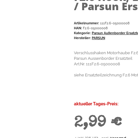
/ Parsun Ers
Artikelnummer:
111F2.6-05000008
HAN:
F2.6-05000008
Kategorie:
Parsun Außenborder Ersatzt
Hersteller:
PARSUN
Verschlusshaken Motorhaube F2.6
Parsun Aussenborder Ersatzteil
Art.Nr. 111F2.6-05000008
siehe Ersatzteilzeichnung F2.6 Mo
aktueller Tages-Preis:
2,99 €
✓
inkl. 19% USt. , zzgl.
Versand