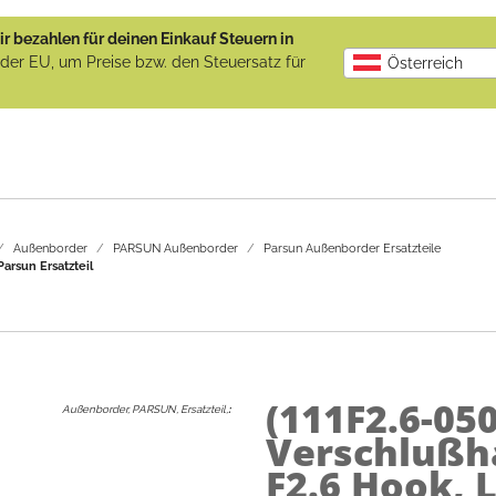
r bezahlen für deinen Einkauf Steuern in
b der EU, um Preise bzw. den Steuersatz für
Österreich
Außenborder
PARSUN Außenborder
Parsun Außenborder Ersatzteile
rsun Ersatzteil
(111F2.6-05
Außenborder, PARSUN, Ersatzteil,
:
Verschlußh
F2.6 Hook, 