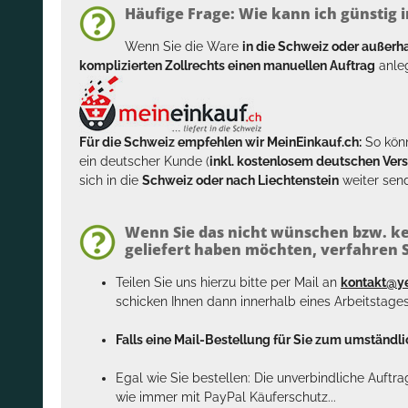
Häufige Frage: Wie kann ich günstig i
Wenn Sie die Ware
in die Schweiz oder außer
komplizierten Zollrechts einen manuellen Auftrag
anleg
Für die Schweiz empfehlen wir MeinEinkauf.ch:
So könn
ein deutscher Kunde (
inkl. kostenlosem deutschen Ver
sich in die
Schweiz oder nach Liechtenstein
weiter send
Wenn Sie das nicht wünschen bzw. ke
geliefert haben möchten, verfahren Si
Teilen Sie uns hierzu bitte per Mail an
kontakt@y
schicken Ihnen dann innerhalb eines Arbeitstage
Falls eine Mail-Bestellung für Sie zum umständlic
Egal wie Sie bestellen: Die unverbindliche Auftr
wie immer mit PayPal Käuferschutz...