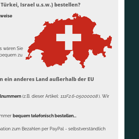
ürkei, Israel u.s.w.) bestellen?
lweise
s wären Sie
h bequem zu
n ein anderes Land außerhalb der EU
kelnummern
(z.B. dieser Artikel:
111F2.6-05000008
). Wir
n immer
bequem telefonisch bestellen...
rmation zum Bezahlen per PayPal - selbstverständlich