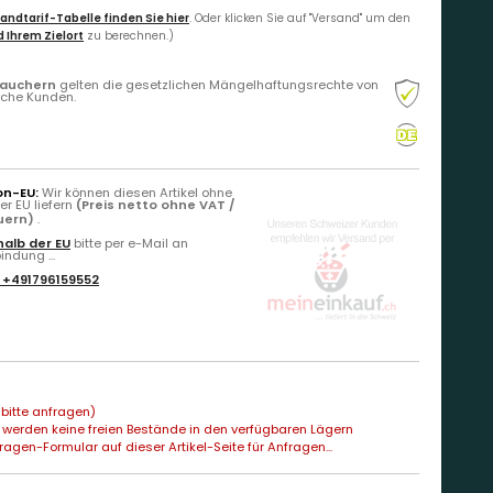
andtarif-Tabelle finden Sie hier
. Oder klicken Sie auf "Versand" um den
 Ihrem Zielort
zu berechnen.)
rauchern
gelten die gesetzlichen Mängelhaftungsrechte von
liche Kunden.
on-EU:
Wir können diesen Artikel ohne
r EU liefern
(Preis netto ohne VAT /
euern)
.
alb der EU
bitte per e-Mail an
ndung ...
:
+491796159552
bitte anfragen)
 werden keine freien Bestände in den verfügbaren Lägern
agen-Formular auf dieser Artikel-Seite für Anfragen...