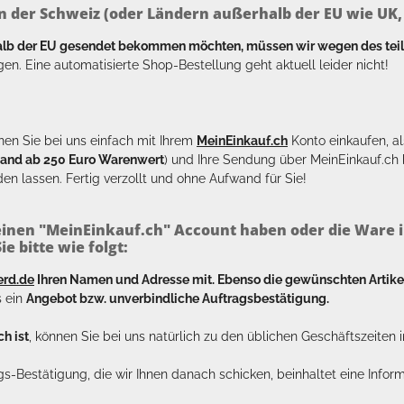
n der Schweiz (oder Ländern außerhalb der EU wie UK, T
halb der EU gesendet bekommen möchten, müssen wir wegen des tei
en. Eine automatisierte Shop-Bestellung geht aktuell leider nicht!
en Sie bei uns einfach mit Ihrem
MeinEinkauf.ch
Konto einkaufen, al
sand ab 250 Euro Warenwert
) und Ihre Sendung über MeinEinkauf.c
en lassen. Fertig verzollt und ohne Aufwand für Sie!
inen "MeinEinkauf.ch" Account haben oder die Ware i
e bitte wie folgt:
erd.de
Ihren Namen und Adresse mit. Ebenso die gewünschten Arti
s ein
Angebot bzw. unverbindliche Auftragsbestätigung.
h ist
, können Sie bei uns natürlich zu den üblichen Geschäftszeite
ags-Bestätigung, die wir Ihnen danach schicken, beinhaltet eine Info