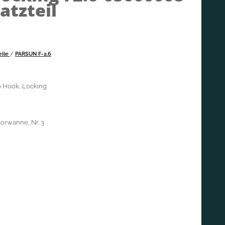
atzteil
eile
/
PARSUN F-2.6
 Hook, Locking
torwanne, Nr. 3