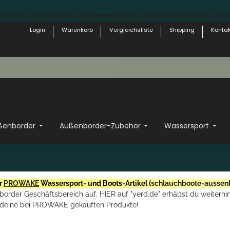
st von schlauchboote-aussenborder.de auf die neue Adresse yerd.de
Login
Warenkorb
Vergleichsliste
Shipping
Kontak
ßenborder
Außenborder-Zubehör
Wassersport
r
PROWAKE
Wassersport- und Boots-Artikel (
schlauchboote-aussen
rder Geschäftsbereich auf. HIER auf "yerd.de" erhältst du weiterhin
deine bei PROWAKE gekauften Produkte!