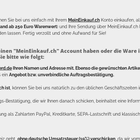
en Sie bei uns einfach mit Ihrem
MeinEinkauf.ch
Konto einkaufen, al
sand ab 250 Euro Warenwert
) und Ihre Sendung über MeinEinkauf.c
en lassen. Fertig verzollt und ohne Aufwand für Sie!
inen "MeinEinkauf.ch" Account haben oder die Ware i
e bitte wie folgt:
erd.de
Ihren Namen und Adresse mit. Ebenso die gewünschten Arti
s ein
Angebot bzw. unverbindliche Auftragsbestätigung.
h ist
, können Sie bei uns natürlich zu den üblichen Geschäftszeite
ags-Bestätigung, die wir Ihnen danach schicken, beinhaltet eine Info
lung als Zahlarten PayPal, Kreditkarte, SEPA-Lastschrift und klassi
eiz geht,
ohne deutsche Umsatzsteuer (19%) verschicken
, da wir vo