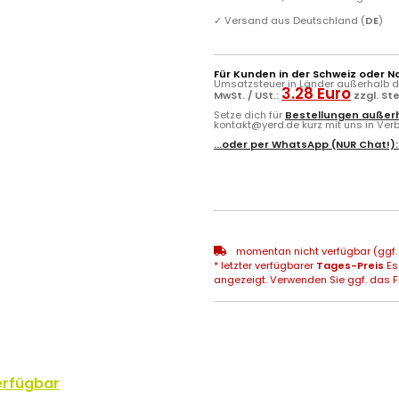
✓
Versand aus Deutschland (
DE
)
Für Kunden in der Schweiz oder N
Umsatzsteuer in Länder außerhalb de
3.28 Euro
MwSt. / USt.:
zzgl. St
Setze dich für
Bestellungen außerh
kontakt@yerd.de kurz mit uns in Verbi
...oder per
WhatsApp
(NUR Chat!)
momentan nicht verfügbar (ggf. 
* letzter verfügbarer
Tages-Preis
Es
angezeigt. Verwenden Sie ggf. das Fr
erfügbar