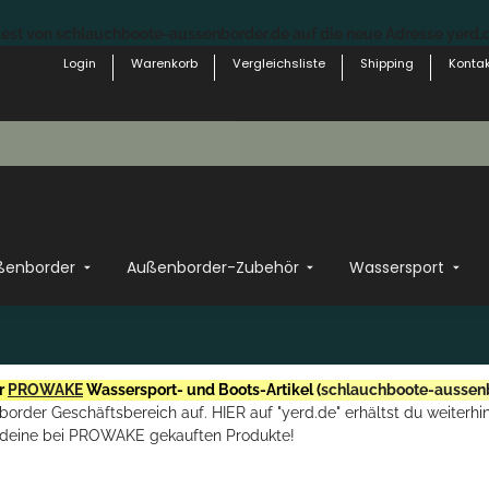
st von schlauchboote-aussenborder.de auf die neue Adresse yerd.de
Login
Warenkorb
Vergleichsliste
Shipping
Kontak
ßenborder
Außenborder-Zubehör
Wassersport
r
PROWAKE
Wassersport- und Boots-Artikel (
schlauchboote-aussen
rder Geschäftsbereich auf. HIER auf "yerd.de" erhältst du weiterhin
deine bei PROWAKE gekauften Produkte!