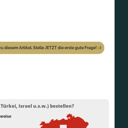
u diesem Artikel. Stelle JETZT die erste gute Frage! :-)
ürkei, Israel u.s.w.) bestellen?
lweise