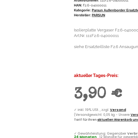
Artikelnummer:
111F2.6-04000011
HAN:
F2.6-04000011
Kategorie:
Parsun Außenborder Ersatzt
Hersteller:
PARSUN
Isolierplatte Vergaser F2.6-04000
Art.Nr. 111F2.6-04000011
siehe Ersatzteilliste F2.6 Ansaugun
aktueller Tages-Preis:
3,90 €
✓
inkl. 19% USt. , zzgl.
Versand
(Versandgewicht: 0,05 kg - Unsere
Vers
Tarif für Ihren
aktuellen Warenkorb und
✓
Gewährleistung: Gegenüber
Verb
24 Monaten
, 12 Monate für gewerb