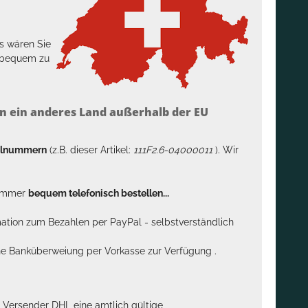
s wären Sie
h bequem zu
n ein anderes Land außerhalb der EU
kelnummern
(z.B. dieser Artikel:
111F2.6-04000011
). Wir
n immer
bequem telefonisch bestellen...
rmation zum Bezahlen per PayPal - selbstverständlich
sche Banküberweiung per Vorkasse zur Verfügung .
m Versender DHL eine amtlich gültige