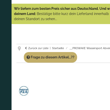
YAMAHA und PARSUN Außenborder
Wir liefern zum besten Preis sicher aus Deutschland. Und wi
(Abverkauf)!
deinem Land:
Bestätige bitte kurz dein Lieferland innerhal
deinen Standort zu sehen...
GARANTIE UND SERVICE:
Du erhältst über
diese Seite weiterhin Support für PROWAKE
Artikel!
Fragen?
Ruf uns für Fragen zu PROWAKE
Artikeln einfach an!
Zurück zur Liste
Startseite
__PROWAKE Wassersport Abver
Frage zu diesem Artikel...??