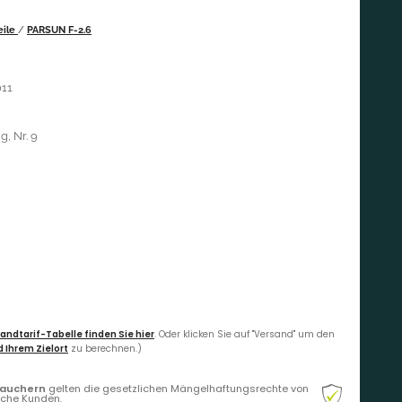
eile
/
PARSUN F-2.6
011
g, Nr. 9
andtarif-Tabelle finden Sie hier
. Oder klicken Sie auf "Versand" um den
 Ihrem Zielort
zu berechnen.)
rauchern
gelten die gesetzlichen Mängelhaftungsrechte von
liche Kunden.