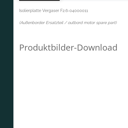
Isolierplatte Vergaser F2.6-04000011
(Außenborder Ersatzteil / outbord motor spare part)
Produktbilder-Download