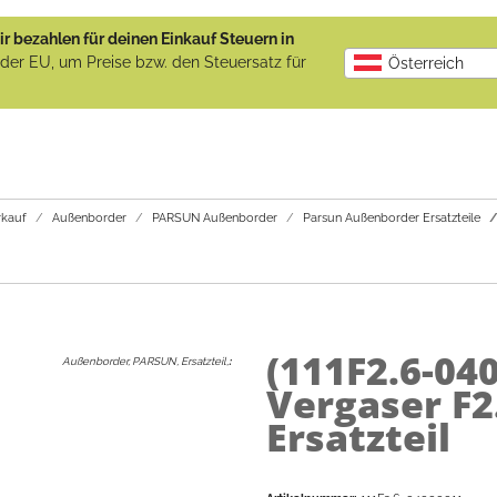
r bezahlen für deinen Einkauf Steuern in
b der EU, um Preise bzw. den Steuersatz für
Österreich
kauf
Außenborder
PARSUN Außenborder
Parsun Außenborder Ersatzteile
(111F2.6-04
Außenborder, PARSUN, Ersatzteil,
:
Vergaser F2
Ersatzteil