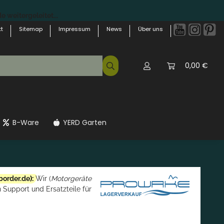
 weitergeleitet...
t
Sitemap
Impressum
News
Über uns
0,00 €
B-Ware
YERD Garten
border.de
):
Wir (
Motorgeräte
 Support und Ersatzteile für