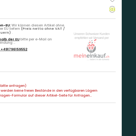
on-EU:
Wir können diesen Artikel ohne
r EU liefern
(Preis netto ohne VAT /
euern)
.
alb der EU
bitte per e-Mail an
ndung ...
:
+491796159552
bitte anfragen)
 werden keine freien Bestände in den verfügbaren Lägern
agen-Formular auf dieser Artikel-Seite für Anfragen...