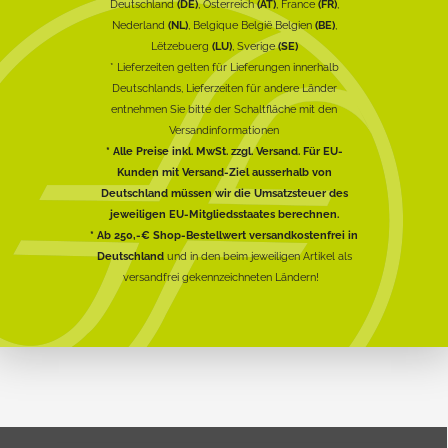
Deutschland
(DE)
, Österreich
(AT)
, France
(FR)
,
Nederland
(NL)
, Belgique België Belgien
(BE)
,
Lëtzebuerg
(LU)
, Sverige
(SE)
* Lieferzeiten gelten für Lieferungen innerhalb
Deutschlands, Lieferzeiten für andere Länder
entnehmen Sie bitte der Schaltfläche mit den
Versandinformationen
* Alle Preise inkl. MwSt. zzgl. Versand. Für EU-
Kunden mit Versand-Ziel ausserhalb von
Deutschland müssen wir die Umsatzsteuer des
jeweiligen EU-Mitgliedsstaates berechnen.
* Ab 250,-€ Shop-Bestellwert versandkostenfrei in
Deutschland
und in den beim jeweiligen Artikel als
versandfrei gekennzeichneten Ländern!