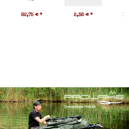
82,75 €
*
2,38 €
*
15