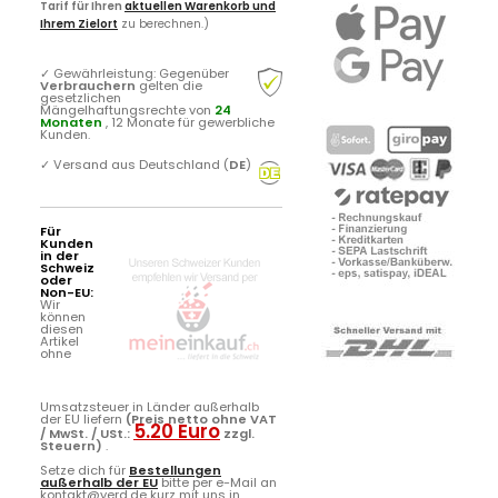
Tarif für Ihren
aktuellen Warenkorb und
Ihrem Zielort
zu berechnen.)
✓
Gewährleistung: Gegenüber
Verbrauchern
gelten die
gesetzlichen
Mängelhaftungsrechte von
24
Monaten
, 12 Monate für gewerbliche
Kunden.
✓
Versand aus Deutschland (
DE
)
Für
Kunden
in der
Schweiz
oder
Non-EU:
Wir
können
diesen
Artikel
ohne
Umsatzsteuer in Länder außerhalb
der EU liefern
(Preis netto ohne VAT
5.20 Euro
/ MwSt. / USt.:
zzgl.
Steuern)
.
Setze dich für
Bestellungen
außerhalb der EU
bitte per e-Mail an
kontakt@yerd.de kurz mit uns in