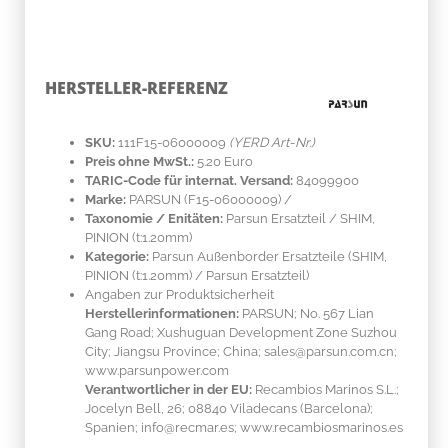
HERSTELLER-REFERENZ
SKU:
111F15-06000009
(YERD Art-Nr.)
Preis ohne MwSt.:
5.20 Euro
TARIC-Code für internat. Versand:
84099900
Marke:
PARSUN
(F15-06000009)
/
Taxonomie / Enitäten:
Parsun Ersatzteil / SHIM,
PINION (t:1.20mm)
Kategorie:
Parsun Außenborder Ersatzteile (SHIM,
PINION (t:1.20mm) / Parsun Ersatzteil)
Angaben zur Produktsicherheit
Herstellerinformationen:
PARSUN; No. 567 Lian
Gang Road; Xushuguan Development Zone Suzhou
City; Jiangsu Province; China; sales@parsun.com.cn;
www.parsunpower.com
Verantwortlicher in der EU:
Recambios Marinos S.L.;
Jocelyn Bell, 26; 08840 Viladecans (Barcelona);
Spanien; info@recmar.es; www.recambiosmarinos.es