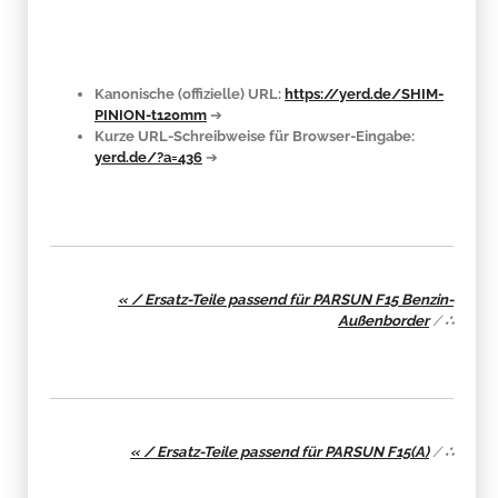
Kanonische (offizielle) URL:
https://yerd.de/SHIM-
PINION-t120mm
➔
Kurze URL-Schreibweise für Browser-Eingabe:
yerd.de/?a=436
➔
« / Ersatz-Teile passend für PARSUN F15 Benzin-
Außenborder
/
∴
« / Ersatz-Teile passend für PARSUN F15(A)
/
∴