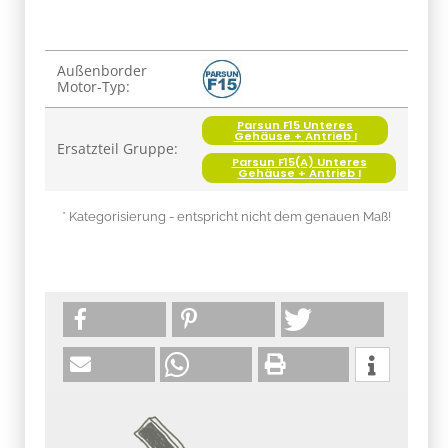
Produkteigenschaft
Wert
Außenborder
Motor-Typ:
Parsun F15 Unteres
Gehäuse + Antrieb I
Ersatzteil Gruppe:
Parsun F15(A) Unteres
Gehäuse + Antrieb I
* Kategorisierung - entspricht nicht dem genauen Maß!