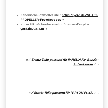
Kanonische (offizielle) URL:
https://yerd.de/SHAFT-
PROPELLER-F15-06070001
➔
Kurze URL-Schreibweise für Browser-Eingabe:
yerd.de/?a=448
➔
« / Ersatz-Teile passend für PARSUN F15 Benzin-
Außenborder
/
∴
« / Ersatz-Teile passend für PARSUN F15(A)
/
∴