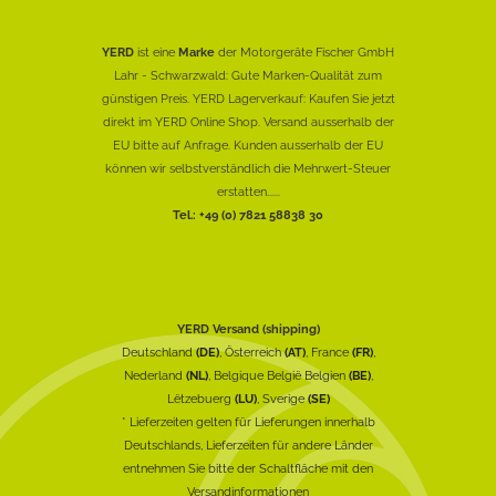
YERD
ist eine
Marke
der Motorgeräte Fischer GmbH
Lahr - Schwarzwald: Gute Marken-Qualität zum
günstigen Preis. YERD Lagerverkauf: Kaufen Sie jetzt
direkt im YERD Online Shop. Versand ausserhalb der
EU bitte auf Anfrage. Kunden ausserhalb der EU
können wir selbstverständlich die Mehrwert-Steuer
erstatten......
Tel.: +49 (0) 7821 58838 30
YERD Versand (shipping)
Deutschland
(DE)
, Österreich
(AT)
, France
(FR)
,
Nederland
(NL)
, Belgique België Belgien
(BE)
,
Lëtzebuerg
(LU)
, Sverige
(SE)
* Lieferzeiten gelten für Lieferungen innerhalb
Deutschlands, Lieferzeiten für andere Länder
entnehmen Sie bitte der Schaltfläche mit den
Versandinformationen