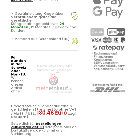
✓
Gewährleistung: Gegenüber
Verbrauchern
gelten die
gesetzlichen
Mängelhaftungsrechte von
24
Monaten
, 12 Monate für gewerbliche
Kunden.
✓
Versand aus Deutschland (
DE
)
Für
Kunden
in der
Schweiz
oder
Non-EU:
Wir
können
diesen
Artikel
ohne
Umsatzsteuer in Länder außerhalb
der EU liefern
(Preis netto ohne VAT
130.48 Euro
/ MwSt. / USt.:
zzgl.
Steuern)
.
Setze dich für
Bestellungen
außerhalb der EU
bitte per e-Mail an
kontakt@yerd.de kurz mit uns in
Verbindung ...