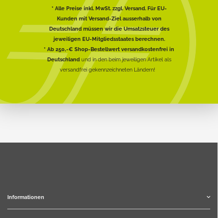
* Alle Preise inkl. MwSt. zzgl. Versand. Für EU-
Kunden mit Versand-Ziel ausserhalb von
Deutschland müssen wir die Umsatzsteuer des
jeweiligen EU-Mitgliedsstaates berechnen.
* Ab 250,-€ Shop-Bestellwert versandkostenfrei in
Deutschland
und in den beim jeweiligen Artikel als
versandfrei gekennzeichneten Ländern!
Informationen