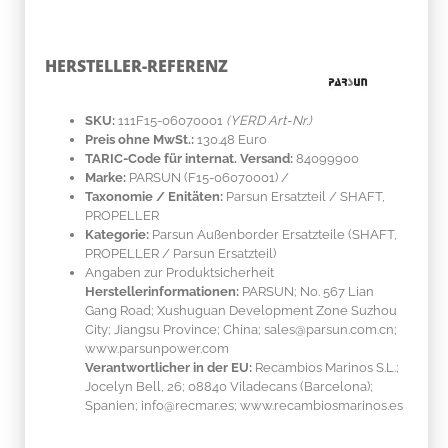
HERSTELLER-REFERENZ
SKU:
111F15-06070001
(YERD Art-Nr.)
Preis ohne MwSt.:
130.48 Euro
TARIC-Code für internat. Versand:
84099900
Marke:
PARSUN
(F15-06070001)
/
Taxonomie / Enitäten:
Parsun Ersatzteil / SHAFT,
PROPELLER
Kategorie:
Parsun Außenborder Ersatzteile (SHAFT,
PROPELLER / Parsun Ersatzteil)
Angaben zur Produktsicherheit
Herstellerinformationen:
PARSUN; No. 567 Lian
Gang Road; Xushuguan Development Zone Suzhou
City; Jiangsu Province; China; sales@parsun.com.cn;
www.parsunpower.com
Verantwortlicher in der EU:
Recambios Marinos S.L.;
Jocelyn Bell, 26; 08840 Viladecans (Barcelona);
Spanien; info@recmar.es; www.recambiosmarinos.es