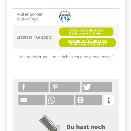
Produkteigenschaft
Wert
Außenborder
Motor-Typ:
Parsun F15 Unteres
Gehäuse + Antrieb I
Ersatzteil Gruppe:
Parsun F15(A) Unteres
Gehäuse + Antrieb I
* Kategorisierung - entspricht nicht dem genauen Maß!
Du hast noch