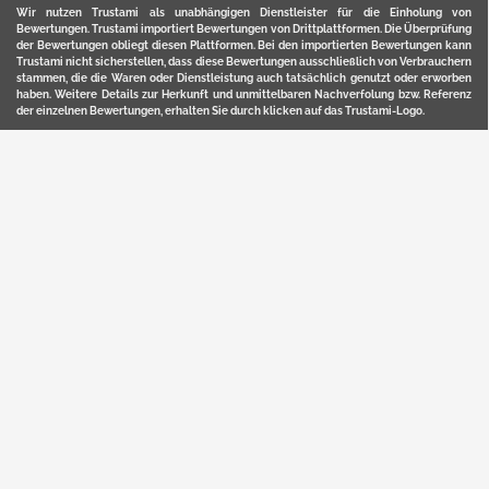
Wir nutzen Trustami als unabhängigen Dienstleister für die Einholung von
Bewertungen. Trustami importiert Bewertungen von Drittplattformen. Die Überprüfung
der Bewertungen obliegt diesen Plattformen. Bei den importierten Bewertungen kann
Trustami nicht sicherstellen, dass diese Bewertungen ausschließlich von Verbrauchern
stammen, die die Waren oder Dienstleistung auch tatsächlich genutzt oder erworben
haben. Weitere Details zur Herkunft und unmittelbaren Nachverfolung bzw. Referenz
der einzelnen Bewertungen, erhalten Sie durch klicken auf das Trustami-Logo.
YERD ist eine eingetragene Marke und ein Online-Shop der Motorgeräte Fischer GmbH
in Lahr/Schwarzwald. Unter der Marke YERD vertreibt das Unternehmen Produkte aus
Garten-, Land-, Forst- und Kommunaltechnik sowie ausgewählte D2C-Produkte.
Hier finden Sie unsern Verkauf auf
Ebay
und
Amazon
. Bitte beachten Sie, dass wir bei
Kaufland, Ebay (motofischtec) bzw. Amazon eventuell andere Konditionen und Preise
haben, als in unserem Lager-Direktverkauf.
Sicher, bequem und flexibel kaufen...