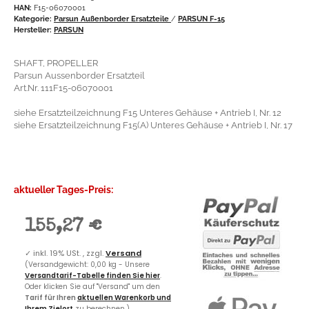
HAN:
F15-06070001
Kategorie:
Parsun Außenborder Ersatzteile
/
PARSUN F-15
Hersteller:
PARSUN
SHAFT, PROPELLER
Parsun Aussenborder Ersatzteil
Art.Nr. 111F15-06070001
siehe Ersatzteilzeichnung F15 Unteres Gehäuse + Antrieb I, Nr. 12
siehe Ersatzteilzeichnung F15(A) Unteres Gehäuse + Antrieb I, Nr. 17
aktueller Tages-Preis:
155,27 €
✓
inkl. 19% USt. , zzgl.
Versand
(Versandgewicht: 0,00 kg - Unsere
Versandtarif-Tabelle finden Sie hier
.
Oder klicken Sie auf "Versand" um den
Tarif für Ihren
aktuellen Warenkorb und
Ihrem Zielort
zu berechnen.)