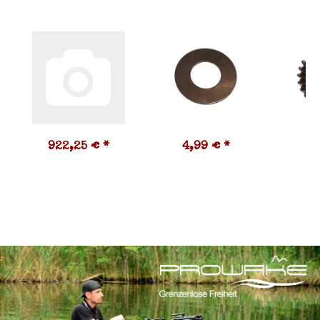
922,25 €
*
4,99 €
*
8