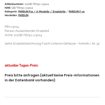
Artikelnummer:
111GB-T879.1-2.5x14
HAN:
GB/T879.1-2.5x14
Kategorie:
PARSUN F15 / A-Modelle / Ersatzteile
/
PARSUN F-15
Hersteller:
PARSUN
PIN 2.5x14
Parsun Aussenborder Ersatzteil
Art.Nr. 111GB-T879.1-2.5x14
siehe Ersatzteilzeichnung F15(A) Unteres Gehäuse + Antrieb I, Nr. 32
aktueller Tages-Preis:
Preis bitte anfragen (aktuell keine Preis-Informationen
in der Datenbank vorhanden)