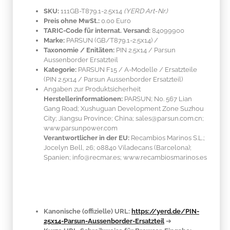
SKU:
111GB-T879.1-2.5x14
(YERD Art-Nr.)
Preis ohne MwSt.:
0.00 Euro
TARIC-Code für internat. Versand:
84099900
Marke:
PARSUN
(GB/T879.1-2.5x14)
/
Taxonomie / Enitäten:
PIN 2.5x14 / Parsun
Aussenborder Ersatzteil
Kategorie:
PARSUN F15 / A-Modelle / Ersatzteile
(PIN 2.5x14 / Parsun Aussenborder Ersatzteil)
Angaben zur Produktsicherheit
Herstellerinformationen:
PARSUN; No. 567 Lian
Gang Road; Xushuguan Development Zone Suzhou
City; Jiangsu Province; China; sales@parsun.com.cn;
www.parsunpower.com
Verantwortlicher in der EU:
Recambios Marinos S.L.;
Jocelyn Bell, 26; 08840 Viladecans (Barcelona);
Spanien; info@recmar.es; www.recambiosmarinos.es
Kanonische (offizielle) URL:
https://yerd.de/PIN-
25x14-Parsun-Aussenborder-Ersatzteil
➔