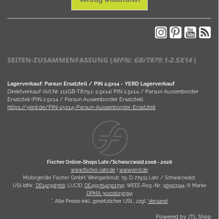
SEITEN-ZUSAMMENFASSUNG (
MPN:
GB/T879.1-2.5X14
)
Lagerverkauf: Parsun Ersatzteil / PIN 2.5x14 - YERD Lagerverkauf
Direktverkauf (Art.Nr. 111GB-T879.1-2.5x14) PIN 2.5x14 / Parsun Aussenborder
Ersatzteil (PIN 2.5x14 / Parsun Aussenborder Ersatzteil).
https://yerd.de/PIN-25x14-Parsun-Aussenborder-Ersatzteil
Fischer Online-Shops Lahr/Schwarzwald 2008 -
2026
www.fischer-lahr.de
|
www.yerd.de
Motorgeräte Fischer GmbH; Weingartenstr. 79; D-77933 Lahr / Schwarzwald;
USt-IdNr.:
DE142358766
; LUCID:
DE4597642301795
; WEEE-Reg.-Nr.:
56993344
, ® Marke
DPMA 302016230744
* Alle Preise inkl. gesetzlicher USt., zzgl.
Versand
Powered by
JTL Shop