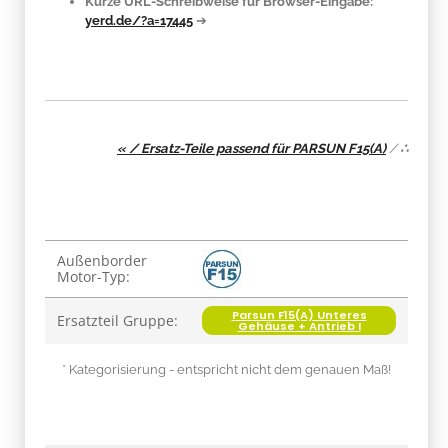
Kurze URL-Schreibweise für Browser-Eingabe:
yerd.de/?a=17445
➔
« / Ersatz-Teile passend für PARSUN F15(A)
/
∴
Produkteigenschaft
Wert
Außenborder
Motor-Typ:
Parsun F15(A) Unteres
Ersatzteil Gruppe:
Gehäuse + Antrieb I
* Kategorisierung - entspricht nicht dem genauen Maß!