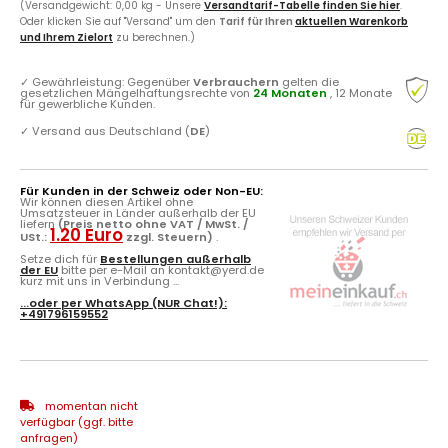
(Versandgewicht: 0,00 kg - Unsere
Versandtarif-Tabelle finden Sie hier
.
Oder klicken Sie auf "Versand" um den
Tarif für Ihren
aktuellen Warenkorb
und Ihrem Zielort
zu berechnen.)
✓
Gewährleistung: Gegenüber
Verbrauchern
gelten die
gesetzlichen Mängelhaftungsrechte von
24 Monaten
, 12 Monate
für gewerbliche Kunden.
✓
Versand aus Deutschland (
DE
)
Für Kunden in der Schweiz oder Non-EU:
Wir können diesen Artikel ohne
Umsatzsteuer in Länder außerhalb der EU
liefern
(Preis netto ohne VAT / MwSt. /
1.20 Euro
USt.:
zzgl. Steuern)
.
Setze dich für
Bestellungen außerhalb
der EU
bitte per e-Mail an kontakt@yerd.de
kurz mit uns in Verbindung ...
...oder per
WhatsApp
(NUR Chat!):
+491796159552
momentan nicht
verfügbar (ggf. bitte
anfragen)