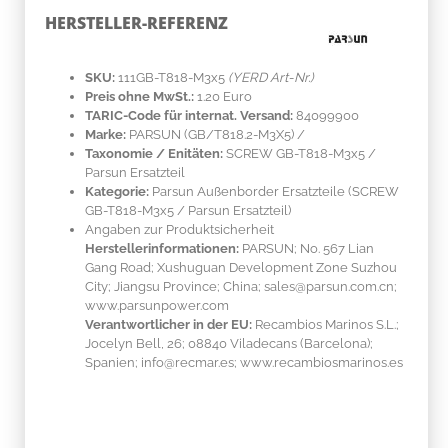
HERSTELLER-REFERENZ
SKU:
111GB-T818-M3x5
(YERD Art-Nr.)
Preis ohne MwSt.:
1.20 Euro
TARIC-Code für internat. Versand:
84099900
Marke:
PARSUN
(GB/T818.2-M3X5)
/
Taxonomie / Enitäten:
SCREW GB-T818-M3x5 /
Parsun Ersatzteil
Kategorie:
Parsun Außenborder Ersatzteile (SCREW
GB-T818-M3x5 / Parsun Ersatzteil)
Angaben zur Produktsicherheit
Herstellerinformationen:
PARSUN; No. 567 Lian
Gang Road; Xushuguan Development Zone Suzhou
City; Jiangsu Province; China; sales@parsun.com.cn;
www.parsunpower.com
Verantwortlicher in der EU:
Recambios Marinos S.L.;
Jocelyn Bell, 26; 08840 Viladecans (Barcelona);
Spanien; info@recmar.es; www.recambiosmarinos.es