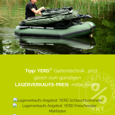
®
Tipp:
YERD
Gartentechnik
...jetzt
gleich zum günstigen
LAGERVERKAUFS-PREIS
mitbestellen!