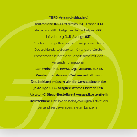
YERD Versand (shipping)
Deutschland
(DE)
, Österreich
(AT)
, France
(FR)
,
Nederland
(NL)
, Belgique België Belgien
(BE)
,
Lëtzebuerg
(LU)
, Sverige
(SE)
* Lieferzeiten gelten für Lieferungen innerhalb
Deutschlands, Lieferzeiten für andere Länder
entnehmen Sie bitte der Schaltfläche mit den
Versandinformationen
* Alle Preise inkl. MwSt. zzgl. Versand. Für EU-
Kunden mit Versand-Ziel ausserhalb von
Deutschland müssen wir die Umsatzsteuer des
jeweiligen EU-Mitgliedsstaates berechnen.
* Ab 250,-€ Shop-Bestellwert versandkostenfrei in
Deutschland
und in den beim jeweiligen Artikel als
versandfrei gekennzeichneten Ländern!