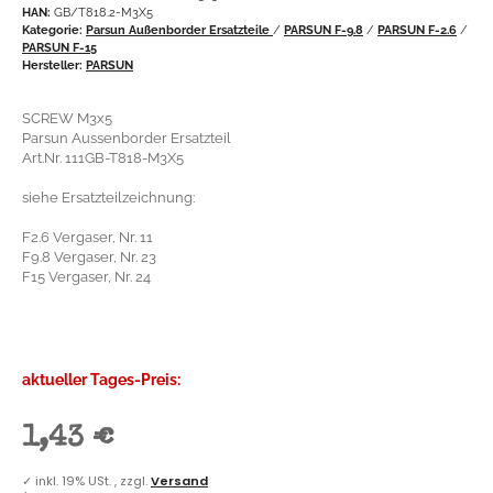
HAN:
GB/T818.2-M3X5
Kategorie:
Parsun Außenborder Ersatzteile
/
PARSUN F-9.8
/
PARSUN F-2.6
/
PARSUN F-15
Hersteller:
PARSUN
SCREW M3x5
Parsun Aussenborder Ersatzteil
Art.Nr. 111GB-T818-M3X5
siehe Ersatzteilzeichnung:
F2.6 Vergaser, Nr. 11
F9.8 Vergaser, Nr. 23
F15 Vergaser, Nr. 24
aktueller Tages-Preis:
1,43 €
✓
inkl. 19% USt. , zzgl.
Versand