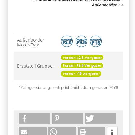
Außenborder
/
∴
Produkteigenschaft
Wert
Außenborder
Motor-Typ:
Parsun F2,6 Vergaser
Ersatzteil Gruppe:
Parsun F9.8 Vergaser
Parsun F15 Vergaser
* Kategorisierung - entspricht nicht dem genauen Maß!