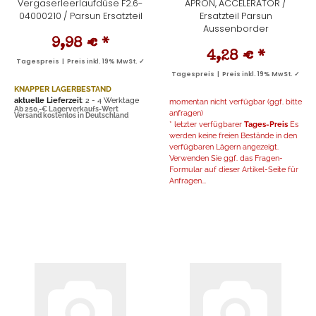
Vergaserleerlaufdüse F2.6-
APRON, ACCELERATOR /
04000210 / Parsun Ersatzteil
Ersatzteil Parsun
Aussenborder
9,98 €
*
4,28 €
*
Tagespreis | Preis inkl. 19% MwSt. ✓
Tagespreis | Preis inkl. 19% MwSt. ✓
KNAPPER LAGERBESTAND
aktuelle Lieferzeit
: 2 - 4 Werktage
momentan nicht verfügbar (ggf. bitte
Ab 250,-€ Lagerverkaufs-Wert
anfragen)
Versand kostenlos in Deutschland
* letzter verfügbarer
Tages-Preis
Es
werden keine freien Bestände in den
verfügbaren Lägern angezeigt.
Verwenden Sie ggf. das Fragen-
Formular auf dieser Artikel-Seite für
Anfragen...