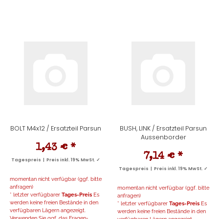
BOLT M4x12 / Ersatzteil Parsun
BUSH, LINK / Ersatzteil Parsun
Aussenborder
1,43 €
*
7,14 €
*
Tagespreis | Preis inkl. 19% MwSt. ✓
Tagespreis | Preis inkl. 19% MwSt. ✓
momentan nicht verfügbar (ggf. bitte
anfragen)
momentan nicht verfügbar (ggf. bitte
* letzter verfügbarer
Tages-Preis
Es
anfragen)
werden keine freien Bestände in den
* letzter verfügbarer
Tages-Preis
Es
verfügbaren Lägern angezeigt.
werden keine freien Bestände in den
Verwenden Sie ggf. das Fragen-