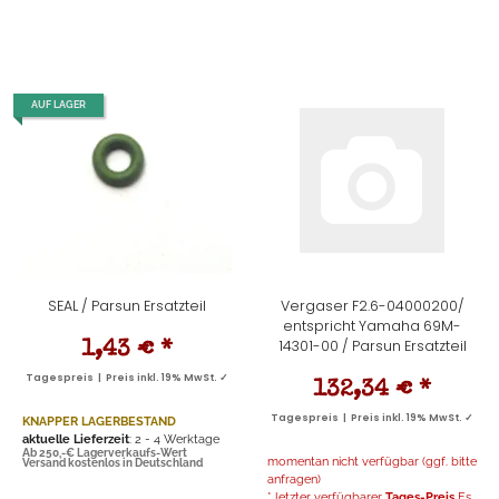
AUF LAGER
SEAL / Parsun Ersatzteil
Vergaser F2.6-04000200/
entspricht Yamaha 69M-
14301-00 / Parsun Ersatzteil
1,43 €
*
Tagespreis | Preis inkl. 19% MwSt. ✓
132,34 €
*
Tagespreis | Preis inkl. 19% MwSt. ✓
KNAPPER LAGERBESTAND
aktuelle Lieferzeit
: 2 - 4 Werktage
Ab 250,-€ Lagerverkaufs-Wert
momentan nicht verfügbar (ggf. bitte
Versand kostenlos in Deutschland
anfragen)
* letzter verfügbarer
Tages-Preis
Es