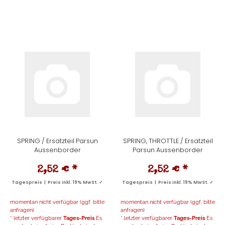
SPRING / Ersatzteil Parsun
SPRING, THROTTLE / Ersatzteil
Aussenborder
Parsun Aussenborder
2,52 €
*
2,52 €
*
Tagespreis | Preis inkl. 19% MwSt. ✓
Tagespreis | Preis inkl. 19% MwSt. ✓
momentan nicht verfügbar (ggf. bitte
momentan nicht verfügbar (ggf. bitte
anfragen)
anfragen)
* letzter verfügbarer
Tages-Preis
Es
* letzter verfügbarer
Tages-Preis
Es