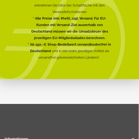
entnehmen Sie bitte der Schaltfläche mit den
Versandinformationen
* Alle Preise inkl. MwSt. zzgl. Versand. Für EU-
Kunden mit Versand-Ziel ausserhalb von
Deutschland müssen wir die Umsatzsteuer des
jeweiligen EU-Mitgliedsstaates berechnen.
* Ab 250,-€ Shop-Bestellwert versandkostenfrei in
Deutschland
und in den beim jeweiligen Artikel als
versandfrei gekennzeichneten Ländern!
Informationen