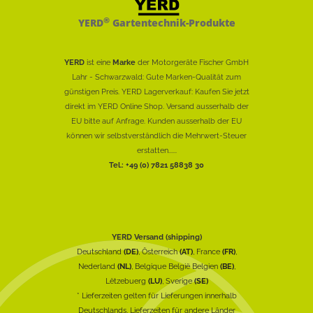
®
YERD
Gartentechnik-Produkte
YERD
ist eine
Marke
der Motorgeräte Fischer GmbH
Lahr - Schwarzwald: Gute Marken-Qualität zum
günstigen Preis. YERD Lagerverkauf: Kaufen Sie jetzt
direkt im YERD Online Shop. Versand ausserhalb der
EU bitte auf Anfrage. Kunden ausserhalb der EU
können wir selbstverständlich die Mehrwert-Steuer
erstatten......
Tel.: +49 (0) 7821 58838 30
YERD Versand (shipping)
Deutschland
(DE)
, Österreich
(AT)
, France
(FR)
,
Nederland
(NL)
, Belgique België Belgien
(BE)
,
Lëtzebuerg
(LU)
, Sverige
(SE)
* Lieferzeiten gelten für Lieferungen innerhalb
Deutschlands, Lieferzeiten für andere Länder