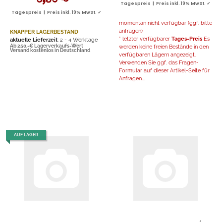
6,30 €
*
Tagespreis | Preis inkl. 19% MwSt. ✓
Tagespreis | Preis inkl. 19% MwSt. ✓
momentan nicht verfügbar (ggf. bitte
anfragen)
KNAPPER LAGERBESTAND
* letzter verfügbarer
Tages-Preis
Es
aktuelle Lieferzeit
: 2 - 4 Werktage
Ab 250,-€ Lagerverkaufs-Wert
werden keine freien Bestände in den
Versand kostenlos in Deutschland
verfügbaren Lägern angezeigt.
Verwenden Sie ggf. das Fragen-
Formular auf dieser Artikel-Seite für
Anfragen...
AUF LAGER