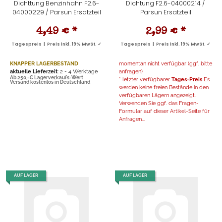
Dichttung Benzinhahn F2.6-
Dichtung F2.6-04000214 /
04000229 / Parsun Ersatzteil
Parsun Ersatzteil
4,49 €
*
2,99 €
*
Tagespreis | Preis inkl. 19% MwSt. ✓
Tagespreis | Preis inkl. 19% MwSt. ✓
KNAPPER LAGERBESTAND
momentan nicht verfügbar (ggf. bitte
aktuelle Lieferzeit
: 2 - 4 Werktage
anfragen)
Ab 250,-€ Lagerverkaufs-Wert
* letzter verfügbarer
Tages-Preis
Es
Versand kostenlos in Deutschland
werden keine freien Bestände in den
verfügbaren Lägern angezeigt.
Verwenden Sie ggf. das Fragen-
Formular auf dieser Artikel-Seite für
Anfragen...
AUF LAGER
AUF LAGER