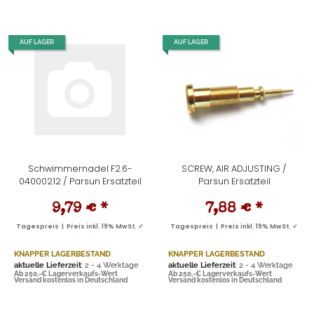
AUF LAGER
AUF LAGER
Schwimmernadel F2.6-
SCREW, AIR ADJUSTING /
04000212 / Parsun Ersatzteil
Parsun Ersatzteil
9,79 €
*
7,88 €
*
Tagespreis | Preis inkl. 19% MwSt. ✓
Tagespreis | Preis inkl. 19% MwSt. ✓
KNAPPER LAGERBESTAND
KNAPPER LAGERBESTAND
aktuelle Lieferzeit
: 2 - 4 Werktage
aktuelle Lieferzeit
: 2 - 4 Werktage
Ab 250,-€ Lagerverkaufs-Wert
Ab 250,-€ Lagerverkaufs-Wert
Versand kostenlos in Deutschland
Versand kostenlos in Deutschland