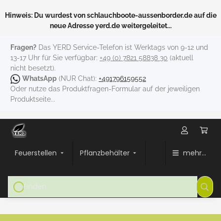
Hinweis: Du wurdest von schlauchboote-aussenborder.de auf die
neue Adresse yerd.de weitergeleitet...
Fragen?
Das YERD Service-Telefon ist Werktags von 9-12 und
13-17 Uhr für Sie verfügbar:
+49 (0) 7821 58838 30
(aktuell
nicht besetzt).
WhatsApp
(NUR Chat):
+491796159552
Oder nutze das Produktfragen-Formular auf der jeweiligen
Produktseite...
Feuerstellen
Pflanzbehälter
mehr...