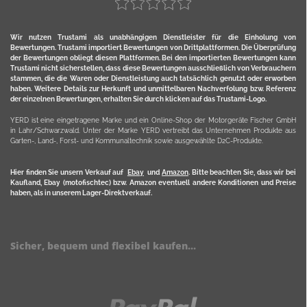
Wir nutzen Trustami als unabhängigen Dienstleister für die Einholung von
Bewertungen. Trustami importiert Bewertungen von Drittplattformen. Die Überprüfung
der Bewertungen obliegt diesen Plattformen. Bei den importierten Bewertungen kann
Trustami nicht sicherstellen, dass diese Bewertungen ausschließlich von Verbrauchern
stammen, die die Waren oder Dienstleistung auch tatsächlich genutzt oder erworben
haben. Weitere Details zur Herkunft und unmittelbaren Nachverfolung bzw. Referenz
der einzelnen Bewertungen, erhalten Sie durch klicken auf das Trustami-Logo.
YERD ist eine eingetragene Marke und ein Online-Shop der Motorgeräte Fischer GmbH
in Lahr/Schwarzwald. Unter der Marke YERD vertreibt das Unternehmen Produkte aus
Garten-, Land-, Forst- und Kommunaltechnik sowie ausgewählte D2C-Produkte.
Hier finden Sie unsern Verkauf auf
Ebay
und
Amazon
. Bitte beachten Sie, dass wir bei
Kaufland, Ebay (motofischtec) bzw. Amazon eventuell andere Konditionen und Preise
haben, als in unserem Lager-Direktverkauf.
Sicher, bequem und flexibel kaufen...