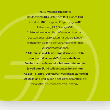
YERD Versand (shipping)
Deutschland
(DE)
, Österreich
(AT)
, France
(FR)
,
Nederland
(NL)
, Belgique België Belgien
(BE)
,
Lëtzebuerg
(LU)
, Sverige
(SE)
* Lieferzeiten gelten für Lieferungen innerhalb
Deutschlands, Lieferzeiten für andere Länder
entnehmen Sie bitte der Schaltfläche mit den
Versandinformationen
* Alle Preise inkl. MwSt. zzgl. Versand. Für EU-
Kunden mit Versand-Ziel ausserhalb von
Deutschland müssen wir die Umsatzsteuer des
jeweiligen EU-Mitgliedsstaates berechnen.
* Ab 250,-€ Shop-Bestellwert versandkostenfrei in
Deutschland
und in den beim jeweiligen Artikel als
versandfrei gekennzeichneten Ländern!