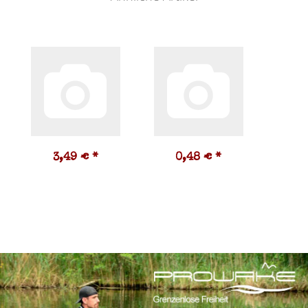
3,49 €
*
0,48 €
*
1