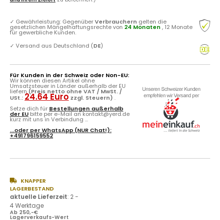
✓
Gewährleistung: Gegenüber
Verbrauchern
gelten die
gesetzlichen Mängelhaftungsrechte von
24 Monaten
, 12 Monate
für gewerbliche Kunden.
✓
Versand aus Deutschland (
DE
)
Für Kunden in der Schweiz oder Non-EU:
Wir können diesen Artikel ohne
Umsatzsteuer in Länder außerhalb der EU
liefern
(Preis netto ohne VAT / MwSt. /
24.64 Euro
USt.:
zzgl. Steuern)
.
Setze dich für
Bestellungen außerhalb
der EU
bitte per e-Mail an kontakt@yerd.de
kurz mit uns in Verbindung ...
...oder per
WhatsApp
(NUR Chat!):
+491796159552
KNAPPER
LAGERBESTAND
aktuelle Lieferzeit
:
2 -
4 Werktage
Ab 250,-€
Lagerverkaufs-Wert