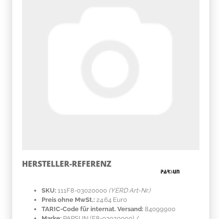
HERSTELLER-REFERENZ
SKU:
111F8-03020000
(YERD Art-Nr.)
Preis ohne MwSt.:
24.64 Euro
TARIC-Code für internat. Versand:
84099900
Marke:
PARSUN
(F8-03020000)
/