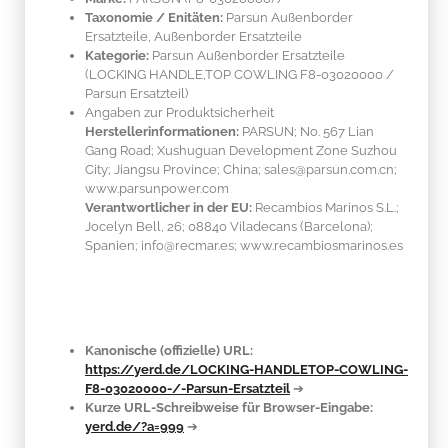
Taxonomie / Enitäten:
Parsun Außenborder
Ersatzteile, Außenborder Ersatzteile
Kategorie:
Parsun Außenborder Ersatzteile
(LOCKING HANDLE,TOP COWLING F8-03020000 /
Parsun Ersatzteil)
Angaben zur Produktsicherheit
Herstellerinformationen:
PARSUN; No. 567 Lian
Gang Road; Xushuguan Development Zone Suzhou
City; Jiangsu Province; China; sales@parsun.com.cn;
www.parsunpower.com
Verantwortlicher in der EU:
Recambios Marinos S.L.;
Jocelyn Bell, 26; 08840 Viladecans (Barcelona);
Spanien; info@recmar.es; www.recambiosmarinos.es
Kanonische (offizielle) URL:
https://yerd.de/LOCKING-HANDLETOP-COWLING-
F8-03020000-/-Parsun-Ersatzteil
➔
Kurze URL-Schreibweise für Browser-Eingabe:
yerd.de/?a=999
➔