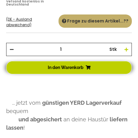
Versand kostenlos in
Deutschland
(DE - Ausland
Frage zu diesem Artikel...??
abweichend)
Stk
In den Warenkorb
... jetzt vom
günstigen YERD Lagerverkauf
bequem
und abgesichert
an deine Haustür
liefern
lassen
!