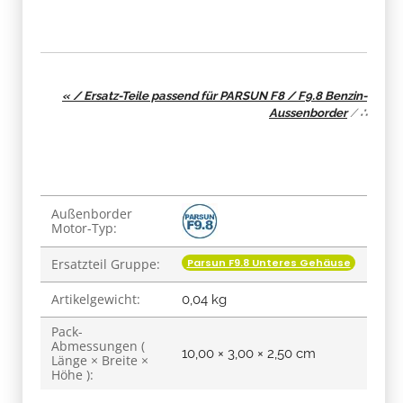
« / Ersatz-Teile passend für PARSUN F8 / F9.8 Benzin-
Aussenborder
/
∴
Produkteigenschaft
Wert
Außenborder
Motor-Typ:
Parsun F9.8 Unteres Gehäuse
Ersatzteil Gruppe:
Artikelgewicht:
0,04
kg
Pack-
Abmessungen (
10,00 × 3,00 × 2,50 cm
Länge × Breite ×
Höhe ):