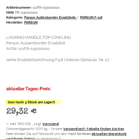
Artikelnummer:
111F8-03020000
HAN:
F8-03020000
Kategorie:
Parsun Außenborder Ersatzteile
/
PARSUN F-9.8
Hersteller:
PARSUN
LOCKING HANDLE,TOP COWLING
Parsun Aussenborder Ersatzteil
Art.Nr. 111F8-03020000
siehe Ersatzteilzeichnung F9.8 Unteres Gehäuse, Nr. 27
aktueller Tages-Preis:
(nur noch 3 Stück am Lager!)
29,32 €
✓
inkl. 19% USt. , zzgl.
Versand
(Versandgewicht: 0,00 kg - Unsere
Versandtarif-Tabelle finden Sie hier
.
Oder klicken Sie auf "Versand" um den
Tarif für Ihren
aktuellen Warenkorb
und Ihrem Zielort
zu berechnen.)