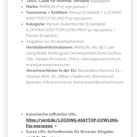
TARIC-Code für internat. Versand:
84099900
Marke:
PARSUN
(F15-05030000)
/
Taxonomie / Enitäten:
Parsun Ersatzteil / LOCKING
ASSY,TOP COWLING F15-05030000
Kategorie:
Parsun Außenborder Ersatzteile
(LOCKING ASSY,TOP COWLING F15-05030000 /
Parsun Ersatzteil)
Angaben zur Produktsicherheit
Herstellerinformationen:
PARSUN; No. 567 Lian
Gang Road; Xushuguan Development Zone Suzhou
City; Jiangsu Province; China; sales@parsun.com.cn;
www.parsunpower.com
Verantwortlicher in der EU:
Recambios Marinos S.L.;
Jocelyn Bell, 26; 08840 Viladecans (Barcelona);
Spanien; info@recmar.es; www.recambiosmarinos.es
Kanonische (offizielle) URL:
https://yerd.de/LOCKING-ASSYTOP-COWLING-
F15-05030000
➔
Kurze URL-Schreibweise für Browser-Eingabe: