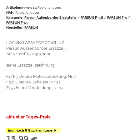
Artikelnummer:
111F15-05030000
HAN:
F15-05030000
Kategorie:
Parsun Außenborder Ersatzteile
/
PARSUN F-9.8
/
PARSUN F-5
/
PARSUN F-15
Hersteller:
PARSUN
LOCKING ASSY,TOP COWLING
Parsun Aussenborder Ersatzteil
Art.Nr. 111F15-05030000
siehe Ersatzteilzeichnung:
F4/F5 Untere Motorabdeckung, Nr. 7
F9.8 Unteres Gehäuse, Nr. 22
F15 Untere Verkleidung, Nr. 17
aktueller Tages-Preis:
(nur noch 6 Stück am Lager!)