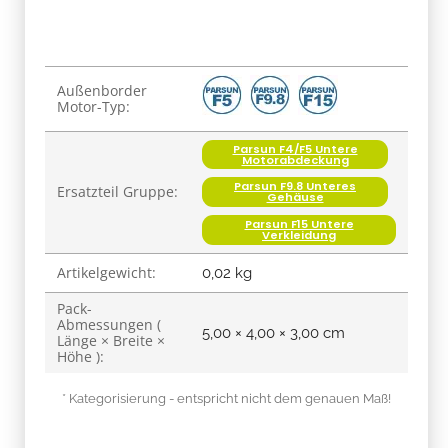
Produkteigenschaft
Wert
Außenborder
Motor-Typ:
Parsun F4/F5 Untere
Motorabdeckung
Parsun F9.8 Unteres
Ersatzteil Gruppe:
Gehäuse
Parsun F15 Untere
Verkleidung
Artikelgewicht:
0,02
kg
Pack-
Abmessungen (
5,00 × 4,00 × 3,00 cm
Länge × Breite ×
Höhe ):
* Kategorisierung - entspricht nicht dem genauen Maß!