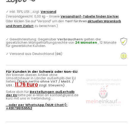
13,99 €
✓
inkl. 19% USt. , zzgl.
Versand
(Versandgewicht: 0,00 kg - Unsere
Versandtarif-Tabelle finden Sie hier
.
Oder klicken Sie auf "Versand" um den
Tarif für Ihren
aktuellen Warenkorb
und Ihrem Zielort
zu berechnen.)
✓
Gewährleistung: Gegenüber
Verbrauchern
gelten die
gesetzlichen Mängelhaftungsrechte von
24 Monaten
, 12 Monate
für gewerbliche Kunden.
✓
Versand aus Deutschland (
DE
)
Für Kunden in der Schweiz oder Non-EU:
Wir können diesen Artikel ohne
Umsatzsteuer in Länder außerhalb der EU
liefern
(Preis netto ohne VAT / MwSt. /
11.76 Euro
USt.:
zzgl. Steuern)
.
Setze dich für
Bestellungen außerhalb
der EU
bitte per e-Mail an kontakt@yerd.de
kurz mit uns in Verbindung ...
...oder per
WhatsApp
(NUR Chat!):
+491796159552