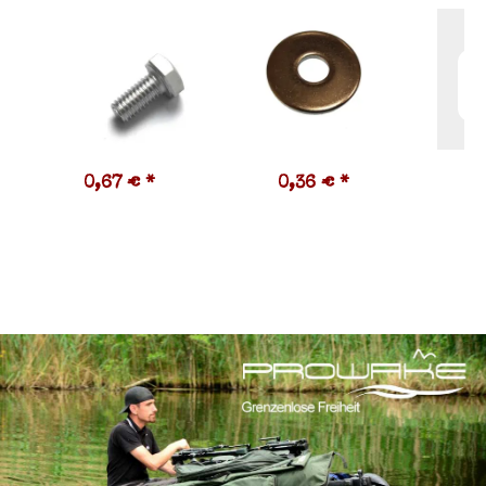
0,67 €
*
0,36 €
*
1