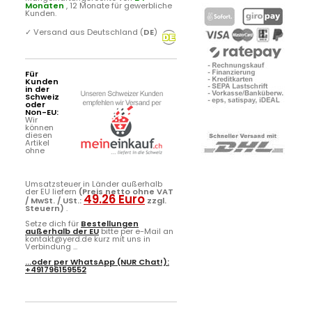
Monaten
, 12 Monate für gewerbliche
Kunden.
✓
Versand aus Deutschland (
DE
)
Für
Kunden
in der
Schweiz
oder
Non-EU:
Wir
können
diesen
Artikel
ohne
Umsatzsteuer in Länder außerhalb
der EU liefern
(Preis netto ohne VAT
49.26 Euro
/ MwSt. / USt.:
zzgl.
Steuern)
.
Setze dich für
Bestellungen
außerhalb der EU
bitte per e-Mail an
kontakt@yerd.de kurz mit uns in
Verbindung ...
...oder per
WhatsApp
(NUR Chat!):
+491796159552