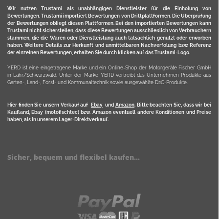
Wir nutzen Trustami als unabhängigen Dienstleister für die Einholung von
Bewertungen. Trustami importiert Bewertungen von Drittplattformen. Die Überprüfung
der Bewertungen obliegt diesen Plattformen. Bei den importierten Bewertungen kann
Trustami nicht sicherstellen, dass diese Bewertungen ausschließlich von Verbrauchern
stammen, die die Waren oder Dienstleistung auch tatsächlich genutzt oder erworben
haben. Weitere Details zur Herkunft und unmittelbaren Nachverfolung bzw. Referenz
der einzelnen Bewertungen, erhalten Sie durch klicken auf das Trustami-Logo.
YERD ist eine eingetragene Marke und ein Online-Shop der Motorgeräte Fischer GmbH
in Lahr/Schwarzwald. Unter der Marke YERD vertreibt das Unternehmen Produkte aus
Garten-, Land-, Forst- und Kommunaltechnik sowie ausgewählte D2C-Produkte.
Hier finden Sie unsern Verkauf auf
Ebay
und
Amazon
. Bitte beachten Sie, dass wir bei
Kaufland, Ebay (motofischtec) bzw. Amazon eventuell andere Konditionen und Preise
haben, als in unserem Lager-Direktverkauf.
Sicher, bequem und flexibel kaufen...