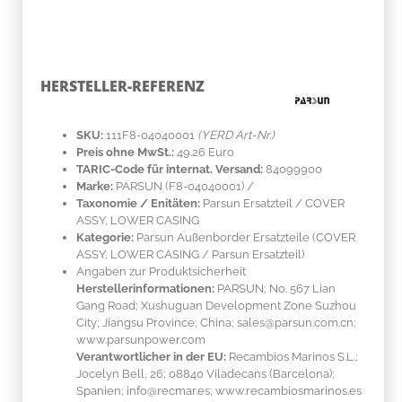
HERSTELLER-REFERENZ
SKU:
111F8-04040001
(YERD Art-Nr.)
Preis ohne MwSt.:
49.26 Euro
TARIC-Code für internat. Versand:
84099900
Marke:
PARSUN
(F8-04040001)
/
Taxonomie / Enitäten:
Parsun Ersatzteil / COVER
ASSY, LOWER CASING
Kategorie:
Parsun Außenborder Ersatzteile (COVER
ASSY, LOWER CASING / Parsun Ersatzteil)
Angaben zur Produktsicherheit
Herstellerinformationen:
PARSUN; No. 567 Lian
Gang Road; Xushuguan Development Zone Suzhou
City; Jiangsu Province; China; sales@parsun.com.cn;
www.parsunpower.com
Verantwortlicher in der EU:
Recambios Marinos S.L.;
Jocelyn Bell, 26; 08840 Viladecans (Barcelona);
Spanien; info@recmar.es; www.recambiosmarinos.es