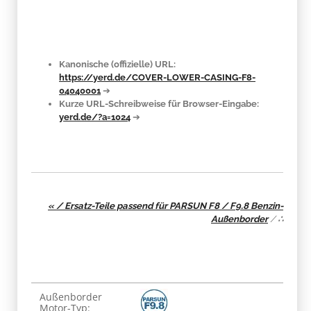
Kanonische (offizielle) URL:
https://yerd.de/COVER-LOWER-CASING-F8-
04040001
➔
Kurze URL-Schreibweise für Browser-Eingabe:
yerd.de/?a=1024
➔
« / Ersatz-Teile passend für PARSUN F8 / F9.8 Benzin-
Außenborder
/
∴
Produkteigenschaft
Wert
Außenborder
Motor-Typ: