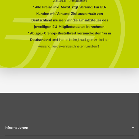
Versandinformationen
* Alle Preise inkl. MwSt. zzgl. Versand. Für EU-
Kunden mit Versand-Ziel ausserhalb von
Deutschland müssen wir die Umsatzsteuer des
jeweiligen EU-Mitgliedsstaates berechnen.
* Ab 250,-€ Shop-Bestellwert versandkostenfrei in
Deutschland
und in den beim jeweiligen Artikel als
versandfrei gekennzeichneten Ländern!
Informationen