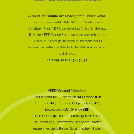
YERD
ist eine
Marke
der Motorgeräte Fischer GmbH
Lahr - Schwarzwald: Gute Marken-Qualität zum
günstigen Preis. YERD Lagerverkauf: Kaufen Sie jetzt
direkt im YERD Online Shop. Versand ausserhalb der
EU bitte auf Anfrage. Kunden ausserhalb der EU
können wir selbstverständlich die Mehrwert-Steuer
erstatten......
Tel.: +49 (0) 7821 58838 30
YERD Versand (shipping)
Deutschland
(DE)
, Österreich
(AT)
, France
(FR)
,
Nederland
(NL)
, Belgique België Belgien
(BE)
,
Lëtzebuerg
(LU)
, Sverige
(SE)
* Lieferzeiten gelten für Lieferungen innerhalb
Deutschlands, Lieferzeiten für andere Länder
entnehmen Sie bitte der Schaltfläche mit den