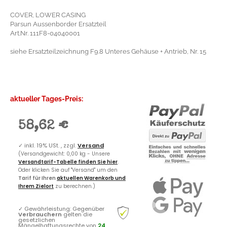
COVER, LOWER CASING
Parsun Aussenborder Ersatzteil
Art.Nr. 111F8-04040001
siehe Ersatzteilzeichnung F9.8 Unteres Gehäuse + Antrieb, Nr. 15
aktueller Tages-Preis:
58,62 €
✓
inkl. 19% USt. , zzgl.
Versand
(Versandgewicht: 0,00 kg - Unsere
Versandtarif-Tabelle finden Sie hier
.
Oder klicken Sie auf "Versand" um den
Tarif für Ihren
aktuellen Warenkorb und
Ihrem Zielort
zu berechnen.)
✓
Gewährleistung: Gegenüber
Verbrauchern
gelten die
gesetzlichen
Mängelhaftungsrechte von
24