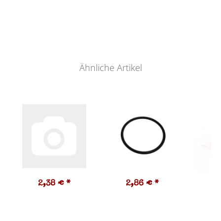
Ähnliche Artikel
2,38 €
*
2,86 €
*
8