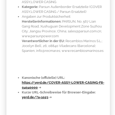
ASSY,LOWER CASING
Kategorie:
Parsun Außenborder Ersatzteile (COVER
ASSY,LOWER CASING / Parsun Ersatzteil)
Angaben zur Produktsicherheit
Herstellerinformationen:
PARSUN; No. 567 Lian
Gang Road; Xushuguan Development Zone Suzhou
City; Jiangsu Province; China; sales@parsun.com.cn;
www.parsunpower.com
Verantwortlicher in der EU:
Recambios Marinos S.L.;
Jocelyn Bell, 26; 08840 Viladecans (Barcelona);
Spanien; info@recmar.es; www.recambiosmarinos.es
Kanonische (offizielle) URL:
https://yerd.de/COVER-ASSY-LOWER-CASING-F8-
04040000
➔
Kurze URL-Schreibweise für Browser-Eingabe:
yerd.de/?a=1023
➔