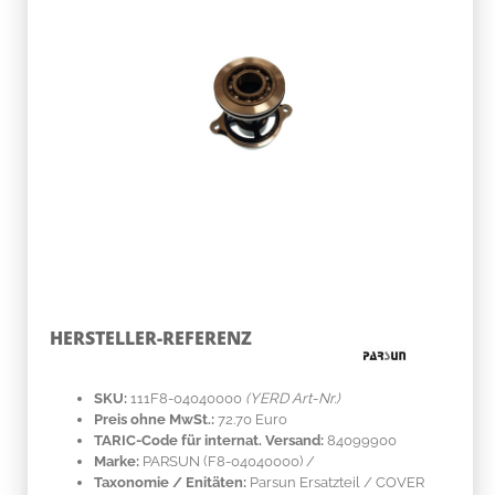
HERSTELLER-REFERENZ
SKU:
111F8-04040000
(YERD Art-Nr.)
Preis ohne MwSt.:
72.70 Euro
TARIC-Code für internat. Versand:
84099900
Marke:
PARSUN
(F8-04040000)
/
Taxonomie / Enitäten:
Parsun Ersatzteil / COVER