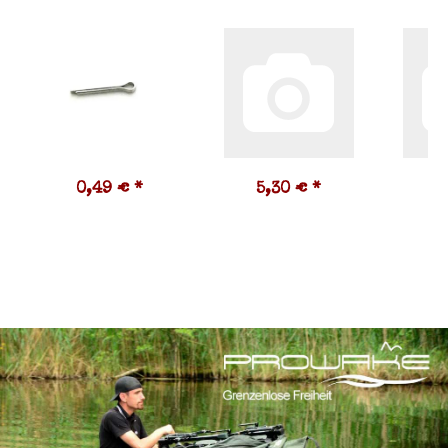
0,49 €
*
5,30 €
*
8