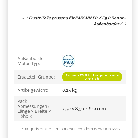
« / Ersatz-Teile passend für PARSUN F8 / F9.8 Benzin-
Außenborder
/
∴
Produkteigenschaft
Wert
Außenborder
Motor-Typ:
Parsun F9.8 Untergehäuse +
Ersatzteil Gruppe:
Antrieb
Artikelgewicht:
0,25
kg
Pack-
Abmessungen (
7,50 × 8,50 × 6,00 cm
Länge × Breite ×
Höhe ):
* Kategorisierung - entspricht nicht dem genauen Maß!