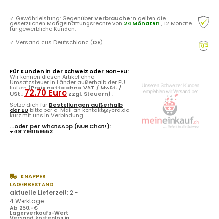
✓
Gewährleistung: Gegenüber
Verbrauchern
gelten die
gesetzlichen Mängelhaftungsrechte von
24 Monaten
, 12 Monate
für gewerbliche Kunden.
✓
Versand aus Deutschland (
DE
)
Für Kunden in der Schweiz oder Non-EU:
Wir können diesen Artikel ohne
Umsatzsteuer in Länder außerhalb der EU
liefern
(Preis netto ohne VAT / MwSt. /
72.70 Euro
USt.:
zzgl. Steuern)
.
Setze dich für
Bestellungen außerhalb
der EU
bitte per e-Mail an kontakt@yerd.de
kurz mit uns in Verbindung ...
...oder per
WhatsApp
(NUR Chat!):
+491796159552
KNAPPER
LAGERBESTAND
aktuelle Lieferzeit
:
2 -
4 Werktage
Ab 250,-€
Lagerverkaufs-Wert
Versand kostenlos in