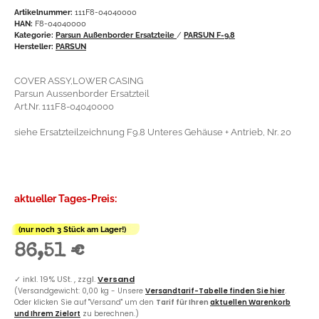
Artikelnummer:
111F8-04040000
HAN:
F8-04040000
Kategorie:
Parsun Außenborder Ersatzteile
/
PARSUN F-9.8
Hersteller:
PARSUN
COVER ASSY,LOWER CASING
Parsun Aussenborder Ersatzteil
Art.Nr. 111F8-04040000
siehe Ersatzteilzeichnung F9.8 Unteres Gehäuse + Antrieb, Nr. 20
aktueller Tages-Preis:
(nur noch 3 Stück am Lager!)
86,51 €
✓
inkl. 19% USt. , zzgl.
Versand
(Versandgewicht: 0,00 kg - Unsere
Versandtarif-Tabelle finden Sie hier
.
Oder klicken Sie auf "Versand" um den
Tarif für Ihren
aktuellen Warenkorb
und Ihrem Zielort
zu berechnen.)