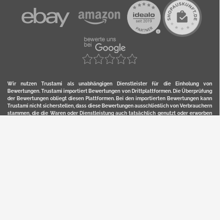
Wir nutzen Trustami als unabhängigen Dienstleister für die Einholung von
Bewertungen. Trustami importiert Bewertungen von Drittplattformen. Die Überprüfung
der Bewertungen obliegt diesen Plattformen. Bei den importierten Bewertungen kann
Trustami nicht sicherstellen, dass diese Bewertungen ausschließlich von Verbrauchern
stammen, die die Waren oder Dienstleistung auch tatsächlich genutzt oder erworben
haben. Weitere Details zur Herkunft und unmittelbaren Nachverfolung bzw. Referenz
der einzelnen Bewertungen, erhalten Sie durch klicken auf das Trustami-Logo.
YERD ist eine eingetragene Marke und ein Online-Shop der Motorgeräte Fischer GmbH
in Lahr/Schwarzwald. Unter der Marke YERD vertreibt das Unternehmen Produkte aus
Garten-, Land-, Forst- und Kommunaltechnik sowie ausgewählte D2C-Produkte.
Hier finden Sie unsern Verkauf auf
Ebay
und
Amazon
. Bitte beachten Sie, dass wir bei
Kaufland, Ebay (motofischtec) bzw. Amazon eventuell andere Konditionen und Preise
haben, als in unserem Lager-Direktverkauf.