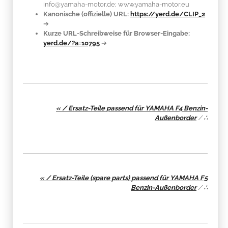
info@yamaha-motor.de; www.yamaha-motor.eu
Kanonische (offizielle) URL:
https://yerd.de/CLIP_2
➔
Kurze URL-Schreibweise für Browser-Eingabe:
yerd.de/?a=10795
➔
« / Ersatz-Teile passend für YAMAHA F4 Benzin-
Außenborder
/
∴
« / Ersatz-Teile (spare parts) passend für YAMAHA F5
Benzin-Außenborder
/
∴