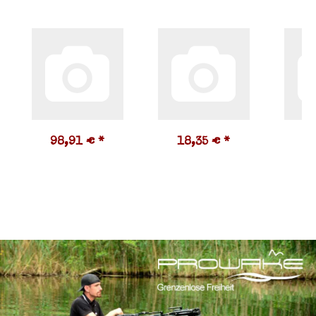
98,91 €
*
18,35 €
*
1