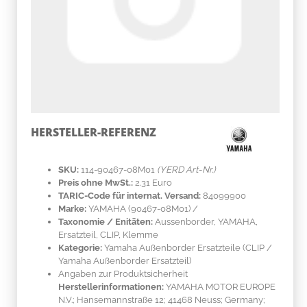
HERSTELLER-REFERENZ
SKU:
114-90467-08M01
(YERD Art-Nr.)
Preis ohne MwSt.:
2.31 Euro
TARIC-Code für internat. Versand:
84099900
Marke:
YAMAHA
(90467-08M01)
/
Taxonomie / Enitäten:
Aussenborder, YAMAHA,
Ersatzteil, CLIP, Klemme
Kategorie:
Yamaha Außenborder Ersatzteile (CLIP /
Yamaha Außenborder Ersatzteil)
Angaben zur Produktsicherheit
Herstellerinformationen:
YAMAHA MOTOR EUROPE
N.V.; Hansemannstraße 12; 41468 Neuss; Germany;