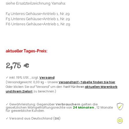
siehe Ersatzteilzeichnung Yamaha:
F4 Unteres Gehäuse+Antrieb 1, Nr. 29
F5 Unteres Gehäuse+Antrieb 1, Nr. 29
F6 Unteres Gehäuse+Antrieb 1, Nr. 29
aktueller Tages-Preis:
2,75 €
✓
inkl. 19% USt. , zzgl.
Versand
(Versandgewicht: 0,00 kg - Unsere
Versandtarif-Tabelle finden Sie hier
.
Oder klicken Sie auf "Versand" um den
Tarif für Ihren
aktuellen Warenkorb
und Ihrem Zielort
zu berechnen.)
✓
Gewährleistung: Gegenüber
Verbrauchern
gelten die
gesetzlichen Mängelhaftungsrechte von
24 Monaten
, 12 Monate
für gewerbliche Kunden.
✓
Versand aus Deutschland (
DE
)