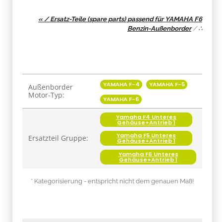
« / Ersatz-Teile (spare parts) passend für YAMAHA F6
Benzin-Außenborder
/
∴
Produkteigenschaft
Wert
YAMAHA F-4
YAMAHA F-5
Außenborder
Motor-Typ:
YAMAHA F-6
Yamaha F4 Unteres
Gehäuse+Antrieb 1
Yamaha F5 Unteres
Ersatzteil Gruppe:
Gehäuse+Antrieb 1
Yamaha F6 Unteres
Gehäuse+Antrieb 1
* Kategorisierung - entspricht nicht dem genauen Maß!