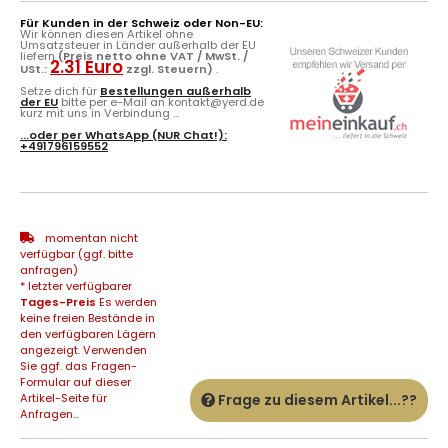
Für Kunden in der Schweiz oder Non-EU:
Wir können diesen Artikel ohne
Umsatzsteuer in Länder außerhalb der EU
liefern
(Preis netto ohne VAT / MwSt. /
2.31 Euro
USt.:
zzgl. Steuern)
.
Setze dich für
Bestellungen außerhalb
der EU
bitte per e-Mail an kontakt@yerd.de
kurz mit uns in Verbindung ...
...oder per
WhatsApp
(NUR Chat!):
+491796159552
momentan nicht
verfügbar (ggf. bitte
anfragen)
* letzter verfügbarer
Tages-Preis
Es werden
keine freien Bestände in
den verfügbaren Lägern
angezeigt. Verwenden
Sie ggf. das Fragen-
Formular auf dieser
Artikel-Seite für
Frage zu diesem Artikel...??
Anfragen...