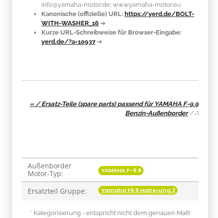
info@yamaha-motor.de; www.yamaha-motor.eu
Kanonische (offizielle) URL:
https://yerd.de/BOLT-
WITH-WASHER_16
➔
Kurze URL-Schreibweise für Browser-Eingabe:
yerd.de/?a=10937
➔
« / Ersatz-Teile (spare parts) passend für YAMAHA F-9.9
Benzin-Außenborder
/
∴
Außenborder
Produkteigenschaft
Wert
YAMAHA F-9.9
Motor-Typ:
Yamaha F9.9 Halterung 2
Ersatzteil Gruppe:
* Kategorisierung - entspricht nicht dem genauen Maß!