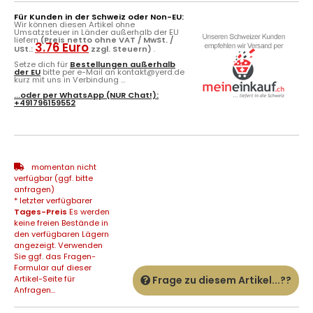
Für Kunden in der Schweiz oder Non-EU:
Wir können diesen Artikel ohne
Umsatzsteuer in Länder außerhalb der EU
liefern
(Preis netto ohne VAT / MwSt. /
3.76 Euro
USt.:
zzgl. Steuern)
.
Setze dich für
Bestellungen außerhalb
der EU
bitte per e-Mail an kontakt@yerd.de
kurz mit uns in Verbindung ...
...oder per
WhatsApp
(NUR Chat!):
+491796159552
momentan nicht
verfügbar (ggf. bitte
anfragen)
* letzter verfügbarer
Tages-Preis
Es werden
keine freien Bestände in
den verfügbaren Lägern
angezeigt. Verwenden
Sie ggf. das Fragen-
Formular auf dieser
Artikel-Seite für
Frage zu diesem Artikel...??
Anfragen...