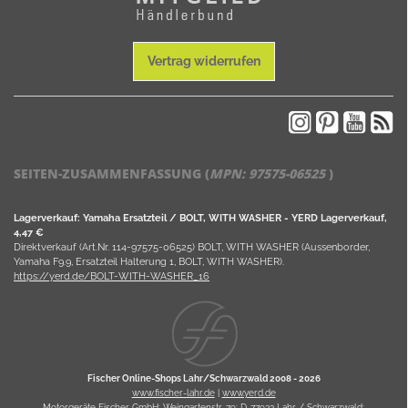
Vertrag widerrufen
SEITEN-ZUSAMMENFASSUNG (
MPN:
97575-06525
)
Lagerverkauf: Yamaha Ersatzteil / BOLT, WITH WASHER - YERD Lagerverkauf,
4,47 €
Direktverkauf (Art.Nr. 114-97575-06525) BOLT, WITH WASHER (Aussenborder,
Yamaha F9.9, Ersatzteil Halterung 1, BOLT, WITH WASHER).
https://yerd.de/BOLT-WITH-WASHER_16
Fischer Online-Shops Lahr/Schwarzwald 2008 -
2026
www.fischer-lahr.de
|
www.yerd.de
Motorgeräte Fischer GmbH; Weingartenstr. 79; D-77933 Lahr / Schwarzwald;