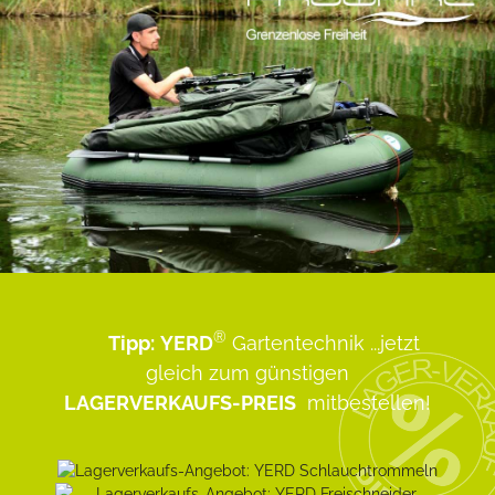
®
Tipp:
YERD
Gartentechnik
...jetzt
gleich zum günstigen
LAGERVERKAUFS-PREIS
mitbestellen!