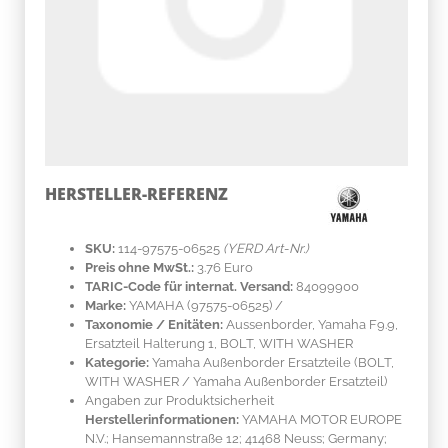
HERSTELLER-REFERENZ
SKU:
114-97575-06525
(YERD Art-Nr.)
Preis ohne MwSt.:
3.76 Euro
TARIC-Code für internat. Versand:
84099900
Marke:
YAMAHA
(97575-06525)
/
Taxonomie / Enitäten:
Aussenborder, Yamaha F9.9,
Ersatzteil Halterung 1, BOLT, WITH WASHER
Kategorie:
Yamaha Außenborder Ersatzteile (BOLT,
WITH WASHER / Yamaha Außenborder Ersatzteil)
Angaben zur Produktsicherheit
Herstellerinformationen:
YAMAHA MOTOR EUROPE
N.V.; Hansemannstraße 12; 41468 Neuss; Germany;