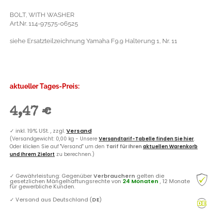
BOLT, WITH WASHER
Art.Nr. 114-97575-06525
siehe Ersatzteilzeichnung Yamaha F9.9 Halterung 1, Nr. 11
aktueller Tages-Preis:
4,47 €
✓
inkl. 19% USt. , zzgl.
Versand
(Versandgewicht: 0,00 kg - Unsere
Versandtarif-Tabelle finden Sie hier
.
Oder klicken Sie auf "Versand" um den
Tarif für Ihren
aktuellen Warenkorb
und Ihrem Zielort
zu berechnen.)
✓
Gewährleistung: Gegenüber
Verbrauchern
gelten die
gesetzlichen Mängelhaftungsrechte von
24 Monaten
, 12 Monate
für gewerbliche Kunden.
✓
Versand aus Deutschland (
DE
)