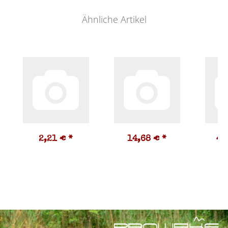
Ähnliche Artikel
2,21 €
*
14,68 €
*
45