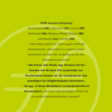
YERD Versand (shipping)
Deutschland
(DE)
, Österreich
(AT)
, France
(FR)
,
Nederland
(NL)
, Belgique België Belgien
(BE)
,
Lëtzebuerg
(LU)
, Sverige
(SE)
* Lieferzeiten gelten für Lieferungen innerhalb
Deutschlands, Lieferzeiten für andere Länder
entnehmen Sie bitte der Schaltfläche mit den
Versandinformationen
* Alle Preise inkl. MwSt. zzgl. Versand. Für EU-
Kunden mit Versand-Ziel ausserhalb von
Deutschland müssen wir die Umsatzsteuer des
jeweiligen EU-Mitgliedsstaates berechnen.
* Ab 250,-€ Shop-Bestellwert versandkostenfrei in
Deutschland
und in den beim jeweiligen Artikel als
versandfrei gekennzeichneten Ländern!