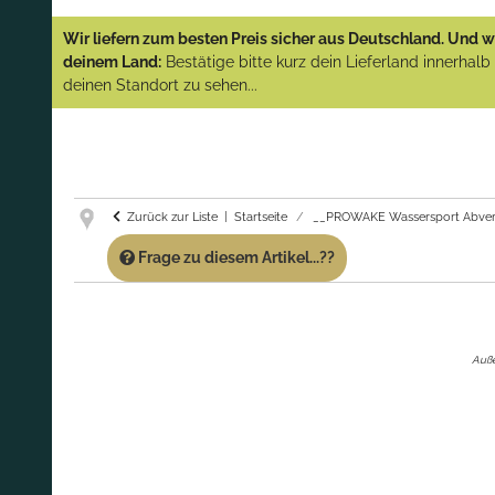
YAMAHA und PARSUN Außenborder
Wir liefern zum besten Preis sicher aus Deutschland. Und wi
(Abverkauf)!
deinem Land:
Bestätige bitte kurz dein Lieferland innerhal
deinen Standort zu sehen...
GARANTIE UND SERVICE:
Du erhältst über
diese Seite weiterhin Support für PROWAKE
Artikel!
Fragen?
Ruf uns für Fragen zu PROWAKE
Artikeln einfach an!
Zurück zur Liste
Startseite
__PROWAKE Wassersport Abver
Frage zu diesem Artikel...??
Auße