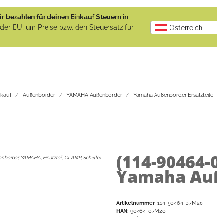
r bezahlen für deinen Einkauf Steuern in
b der EU, um Preise bzw. den Steuersatz für
Österreich
kauf
Außenborder
YAMAHA Außenborder
Yamaha Außenborder Ersatzteile
(114-90464
nborder, YAMAHA, Ersatzteil, CLAMP, Schelle
:
Yamaha Auß
Artikelnummer:
114-90464-07M20
HAN:
90464-07M20