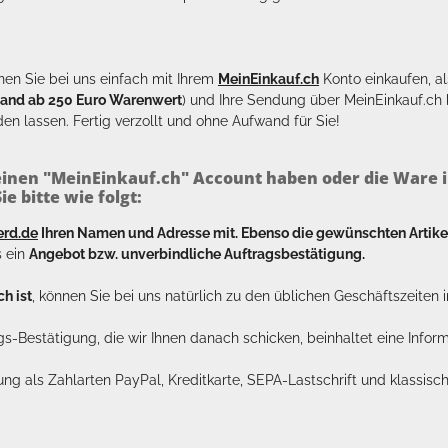
en Sie bei uns einfach mit Ihrem
MeinEinkauf.ch
Konto einkaufen, al
sand ab 250 Euro Warenwert
) und Ihre Sendung über MeinEinkauf.c
en lassen. Fertig verzollt und ohne Aufwand für Sie!
inen "MeinEinkauf.ch" Account haben oder die Ware i
e bitte wie folgt:
erd.de
Ihren Namen und Adresse mit. Ebenso die gewünschten Arti
s ein
Angebot bzw. unverbindliche Auftragsbestätigung.
h ist
, können Sie bei uns natürlich zu den üblichen Geschäftszeite
ags-Bestätigung, die wir Ihnen danach schicken, beinhaltet eine Info
lung als Zahlarten PayPal, Kreditkarte, SEPA-Lastschrift und klassi