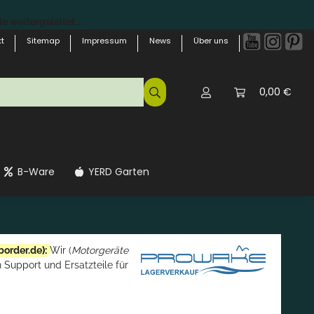
 weitergeleitet...
t
Sitemap
Impressum
News
Über uns
0,00 €
B-Ware
YERD Garten
border.de
):
Wir (
Motorgeräte
 Support und Ersatzteile für