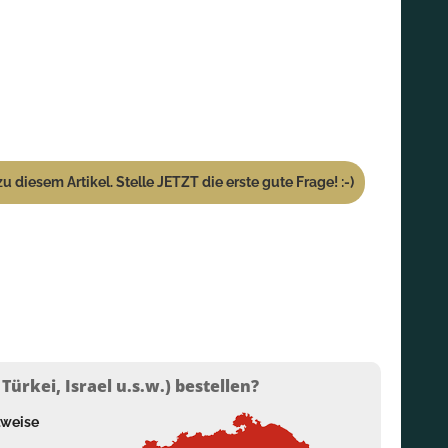
u diesem Artikel. Stelle JETZT die erste gute Frage! :-)
ürkei, Israel u.s.w.) bestellen?
lweise