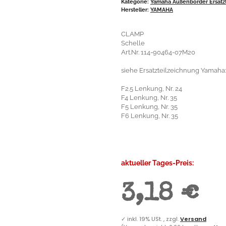
Kategorie:
Yamaha Außenborder Ersatzt
Hersteller:
YAMAHA
CLAMP
Schelle
Art.Nr. 114-90464-07M20
siehe Ersatzteilzeichnung Yamaha:
F2.5 Lenkung, Nr. 24
F4 Lenkung, Nr. 35
F5 Lenkung, Nr. 35
F6 Lenkung, Nr. 35
aktueller Tages-Preis:
3,18 €
✓
inkl. 19% USt. , zzgl.
Versand