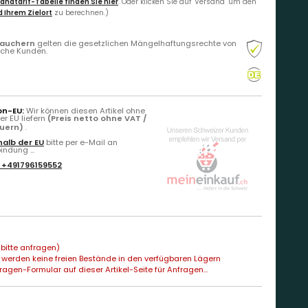
andtarif-Tabelle finden Sie hier
. Oder klicken Sie auf "Versand" um den
 Ihrem Zielort
zu berechnen.)
rauchern
gelten die gesetzlichen Mängelhaftungsrechte von
liche Kunden.
on-EU:
Wir können diesen Artikel ohne
r EU liefern
(Preis netto ohne VAT /
euern)
.
alb der EU
bitte per e-Mail an
ndung ...
:
+491796159552
bitte anfragen)
 werden keine freien Bestände in den verfügbaren Lägern
agen-Formular auf dieser Artikel-Seite für Anfragen...