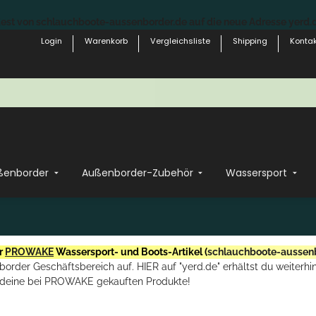
st von schlauchboote-aussenborder.de auf die neue Adresse yerd.de
Login
Warenkorb
Vergleichsliste
Shipping
Kontak
ßenborder
Außenborder-Zubehör
Wassersport
r
PROWAKE
Wassersport- und Boots-Artikel (
schlauchboote-aussen
rder Geschäftsbereich auf. HIER auf "yerd.de" erhältst du weiterhin
deine bei PROWAKE gekauften Produkte!