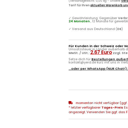
(Versandgewicht: 0,00 kg - Unsere
Vers
Tarif für Ihren
aktuellen Warenkorb und
✓
Gewährleistung: Gegenüber
Verb
24 Monaten
, 12 Monate für gewerb
✓
Versand aus Deutschland (
DE
)
Für Kunden in der Schweiz oder N
Umsatzsteuer in Länder außerhalb de
2.67 Euro
MwSt. / USt.:
zzgl. St
Setze dich für
Bestellungen außerh
kontakt@yerd.de kurz mit uns in Verbi
...oder per
WhatsApp
(NUR Chat!)
momentan nicht verfügbar (ggf. 
* letzter verfügbarer
Tages-Preis
Es
angezeigt. Verwenden Sie ggf. das Fr