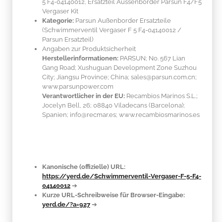
5 F4-04140012, Ersatzteil Aussenborder Parsun F4/F5
Vergaser Kit
Kategorie:
Parsun Außenborder Ersatzteile
(Schwimmerventil Vergaser F 5 F4-04140012 /
Parsun Ersatzteil)
Angaben zur Produktsicherheit
Herstellerinformationen:
PARSUN; No. 567 Lian
Gang Road; Xushuguan Development Zone Suzhou
City; Jiangsu Province; China; sales@parsun.com.cn;
www.parsunpower.com
Verantwortlicher in der EU:
Recambios Marinos S.L.;
Jocelyn Bell, 26; 08840 Viladecans (Barcelona);
Spanien; info@recmar.es; www.recambiosmarinos.es
Kanonische (offizielle) URL:
https://yerd.de/Schwimmerventil-Vergaser-F-5-F4-
04140012
➔
Kurze URL-Schreibweise für Browser-Eingabe:
yerd.de/?a=927
➔