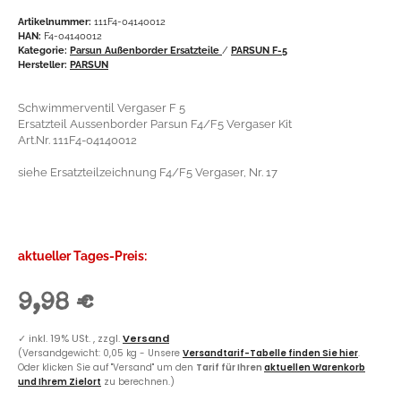
Artikelnummer:
111F4-04140012
HAN:
F4-04140012
Kategorie:
Parsun Außenborder Ersatzteile
/
PARSUN F-5
Hersteller:
PARSUN
Schwimmerventil Vergaser F 5
Ersatzteil Aussenborder Parsun F4/F5 Vergaser Kit
Art.Nr. 111F4-04140012
siehe Ersatzteilzeichnung F4/F5 Vergaser, Nr. 17
aktueller Tages-Preis:
9,98 €
✓
inkl. 19% USt. , zzgl.
Versand
(Versandgewicht: 0,05 kg - Unsere
Versandtarif-Tabelle finden Sie hier
.
Oder klicken Sie auf "Versand" um den
Tarif für Ihren
aktuellen Warenkorb
und Ihrem Zielort
zu berechnen.)