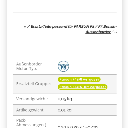
« / Ersatz-Teile passend für PARSUN F4 / F5 Benzin-
Aussenborder
/
∴
Produkteigenschaft
Wert
Außenborder
Motor-Typ:
Parsun F4/F5 Vergaser
Ersatzteil Gruppe:
Parsun F4/F5-Kit Vergaser
Versandgewicht:
0,05 kg
Artikelgewicht:
0,01
kg
Pack-
Abmessungen (
0,20 × 0,20 × 1,50 cm