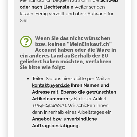
MeinEinkauf.ch bequem zu sich in die
Schweiz
oder nach Liechtenstein
weiter senden
lassen. Fertig verzollt und ohne Aufwand für
Sie!
Wenn Sie das nicht wünschen
bzw. keinen "MeinEinkauf.ch"
Account haben oder die Ware in
ein anderes Land außerhalb der EU
geliefert haben möchten, verfahren
Sie bitte wie folgt:
Teilen Sie uns hierzu bitte per Mail an
kontakt@yerd.de
Ihren Namen und
Adresse mit. Ebenso die gewünschten
Artikelnummern
(z.B. dieser Artikel:
111F4-04140012
). Wir schicken Ihnen
dann innerhalb eines Arbeitstages ein
Angebot bzw. unverbindliche
Auftragsbestätigung.