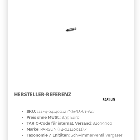
HERSTELLER-REFERENZ
SKU:
111F4-04140012
(YERD Art-Nr.)
Preis ohne MwSt.:
8.39 Euro
TARIC-Code für internat. Versand:
84099900
Marke:
PARSUN
(F4-04140012)
/
Taxonomie / Enitäten:
Schwimmerventil Vergaser F