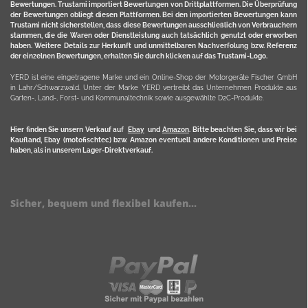
Bewertungen. Trustami importiert Bewertungen von Drittplattformen. Die Überprüfung
der Bewertungen obliegt diesen Plattformen. Bei den importierten Bewertungen kann
Trustami nicht sicherstellen, dass diese Bewertungen ausschließlich von Verbrauchern
stammen, die die Waren oder Dienstleistung auch tatsächlich genutzt oder erworben
haben. Weitere Details zur Herkunft und unmittelbaren Nachverfolung bzw. Referenz
der einzelnen Bewertungen, erhalten Sie durch klicken auf das Trustami-Logo.
YERD ist eine eingetragene Marke und ein Online-Shop der Motorgeräte Fischer GmbH
in Lahr/Schwarzwald. Unter der Marke YERD vertreibt das Unternehmen Produkte aus
Garten-, Land-, Forst- und Kommunaltechnik sowie ausgewählte D2C-Produkte.
Hier finden Sie unsern Verkauf auf
Ebay
und
Amazon
. Bitte beachten Sie, dass wir bei
Kaufland, Ebay (motofischtec) bzw. Amazon eventuell andere Konditionen und Preise
haben, als in unserem Lager-Direktverkauf.
Sicher, bequem und flexibel kaufen...