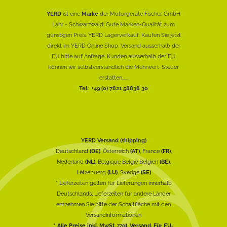
YERD
ist eine
Marke
der Motorgeräte Fischer GmbH
Lahr - Schwarzwald: Gute Marken-Qualität zum
günstigen Preis. YERD Lagerverkauf: Kaufen Sie jetzt
direkt im YERD Online Shop. Versand ausserhalb der
EU bitte auf Anfrage. Kunden ausserhalb der EU
können wir selbstverständlich die Mehrwert-Steuer
erstatten......
Tel.: +49 (0) 7821 58838 30
YERD Versand (shipping)
Deutschland
(DE)
, Österreich
(AT)
, France
(FR)
,
Nederland
(NL)
, Belgique België Belgien
(BE)
,
Lëtzebuerg
(LU)
, Sverige
(SE)
* Lieferzeiten gelten für Lieferungen innerhalb
Deutschlands, Lieferzeiten für andere Länder
entnehmen Sie bitte der Schaltfläche mit den
Versandinformationen
* Alle Preise inkl. MwSt. zzgl. Versand. Für EU-