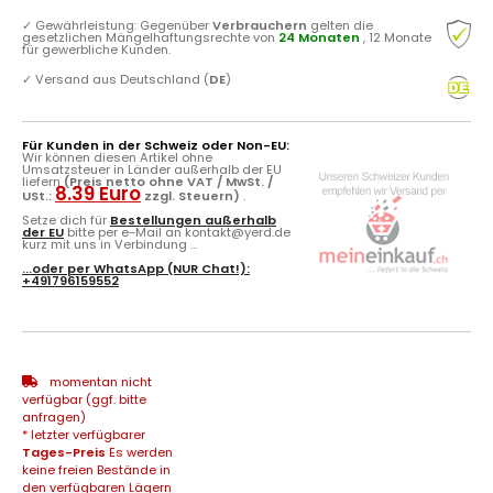
✓
Gewährleistung: Gegenüber
Verbrauchern
gelten die
gesetzlichen Mängelhaftungsrechte von
24 Monaten
, 12 Monate
für gewerbliche Kunden.
✓
Versand aus Deutschland (
DE
)
Für Kunden in der Schweiz oder Non-EU:
Wir können diesen Artikel ohne
Umsatzsteuer in Länder außerhalb der EU
liefern
(Preis netto ohne VAT / MwSt. /
8.39 Euro
USt.:
zzgl. Steuern)
.
Setze dich für
Bestellungen außerhalb
der EU
bitte per e-Mail an kontakt@yerd.de
kurz mit uns in Verbindung ...
...oder per
WhatsApp
(NUR Chat!):
+491796159552
momentan nicht
verfügbar (ggf. bitte
anfragen)
* letzter verfügbarer
Tages-Preis
Es werden
keine freien Bestände in
den verfügbaren Lägern