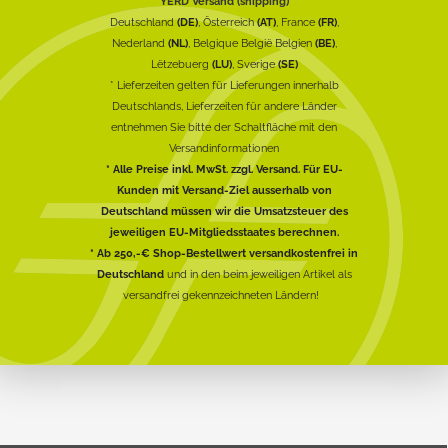
YERD Versand (shipping)
Deutschland
(DE)
, Österreich
(AT)
, France
(FR)
,
Nederland
(NL)
, Belgique België Belgien
(BE)
,
Lëtzebuerg
(LU)
, Sverige
(SE)
* Lieferzeiten gelten für Lieferungen innerhalb
Deutschlands, Lieferzeiten für andere Länder
entnehmen Sie bitte der Schaltfläche mit den
Versandinformationen
* Alle Preise inkl. MwSt. zzgl. Versand. Für EU-
Kunden mit Versand-Ziel ausserhalb von
Deutschland müssen wir die Umsatzsteuer des
jeweiligen EU-Mitgliedsstaates berechnen.
* Ab 250,-€ Shop-Bestellwert versandkostenfrei in
Deutschland
und in den beim jeweiligen Artikel als
versandfrei gekennzeichneten Ländern!