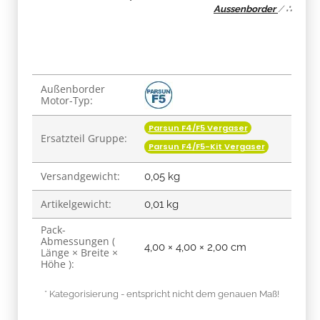
Aussenborder
/
∴
Produkteigenschaft
Wert
Außenborder
Motor-Typ:
Parsun F4/F5 Vergaser
Ersatzteil Gruppe:
Parsun F4/F5-Kit Vergaser
Versandgewicht:
0,05 kg
Artikelgewicht:
0,01
kg
Pack-
Abmessungen (
4,00 × 4,00 × 2,00 cm
Länge × Breite ×
Höhe ):
* Kategorisierung - entspricht nicht dem genauen Maß!