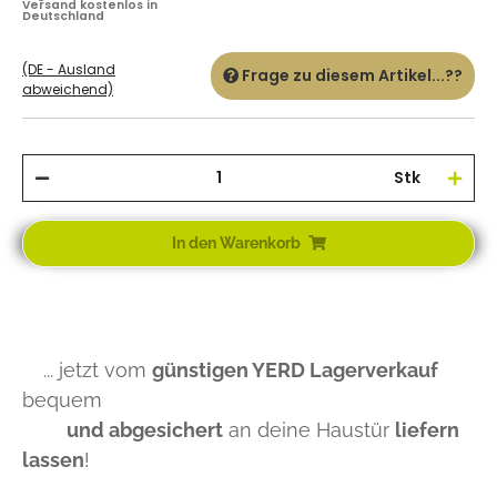
Versand kostenlos in
Deutschland
(DE - Ausland
Frage zu diesem Artikel...??
abweichend)
Stk
In den Warenkorb
... jetzt vom
günstigen YERD Lagerverkauf
bequem
und abgesichert
an deine Haustür
liefern
lassen
!