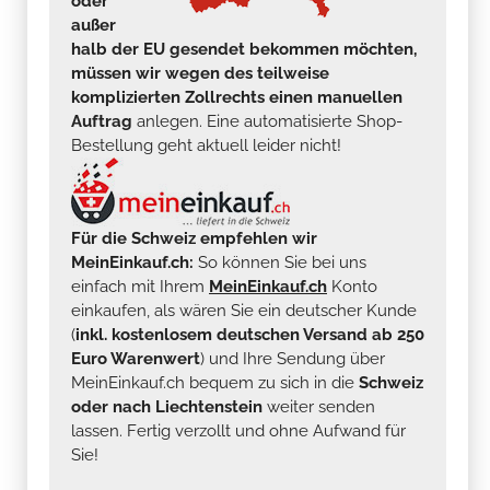
oder
außer
halb der EU gesendet bekommen möchten,
müssen wir wegen des teilweise
komplizierten Zollrechts einen manuellen
Auftrag
anlegen. Eine automatisierte Shop-
Bestellung geht aktuell leider nicht!
Für die Schweiz empfehlen wir
MeinEinkauf.ch:
So können Sie bei uns
einfach mit Ihrem
MeinEinkauf.ch
Konto
einkaufen, als wären Sie ein deutscher Kunde
(
inkl. kostenlosem deutschen Versand ab 250
Euro Warenwert
) und Ihre Sendung über
MeinEinkauf.ch bequem zu sich in die
Schweiz
oder nach Liechtenstein
weiter senden
lassen. Fertig verzollt und ohne Aufwand für
Sie!