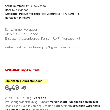
Artikelnummer:
111F4-04140200
HAN:
F4-04140200
Kategorie:
Parsun Außenborder Ersatzteile
/
PARSUN F-5
Hersteller:
PARSUN
Schwimmer Vergaser
Art.Nr. 111F4-04140200
Ersatzteil Aussenborder Parsun F4/F5 Vergaser Kit
siehe Ersatzteilzeichnung F4/F5 Vergaser, Nr. 29
aktueller Tages-Preis:
(nur noch 1 Stück am Lager!)
6,49 €
✓
inkl. 19% USt. , zzgl.
Versand
(Versandgewicht: 0,05 kg - Unsere
Versandtarif-Tabelle finden Sie hier
.
Oder klicken Sie auf "Versand" um den
Tarif für Ihren
aktuellen Warenkorb
und Ihrem Zielort
zu berechnen.)