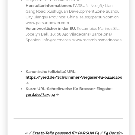
Herstellerinformationen:
PARSUN; No. 567 Lian
Gang Road; Xushuguan Development Zone Suzhou
City; Jiangsu Province; China; sales@parsun.com.cn;
www.parsunpower.com
Verantwortlicher in der EU:
Recambios Marinos S.L.;
Jocelyn Bell, 26; 08840 Viladecans (Barcelona);
Spanien; info@recmar.es; www.recambiosmarinos.es
Kanonische (offizielle) URL:
https://yerd.de/Schwimmer-Vergaser-F4-04140200
➔
Kurze URL-Schreibweise für Browser-Eingabe:
yerd.de/?a=932
➔
« / Ersatz-Teile passend für PARSUN F4 / F5 Benzin-