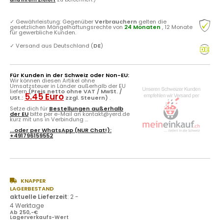
✓
Gewährleistung: Gegenüber
Verbrauchern
gelten die
gesetzlichen Mängelhaftungsrechte von
24 Monaten
, 12 Monate
für gewerbliche Kunden.
✓
Versand aus Deutschland (
DE
)
Für Kunden in der Schweiz oder Non-EU:
Wir können diesen Artikel ohne
Umsatzsteuer in Länder außerhalb der EU
liefern
(Preis netto ohne VAT / MwSt. /
5.45 Euro
USt.:
zzgl. Steuern)
.
Setze dich für
Bestellungen außerhalb
der EU
bitte per e-Mail an kontakt@yerd.de
kurz mit uns in Verbindung ...
...oder per
WhatsApp
(NUR Chat!):
+491796159552
KNAPPER
LAGERBESTAND
aktuelle Lieferzeit
:
2 -
4 Werktage
Ab 250,-€
Lagerverkaufs-Wert