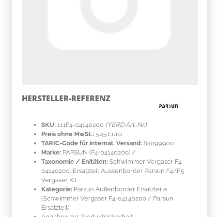
HERSTELLER-REFERENZ
SKU:
111F4-04140200
(YERD Art-Nr.)
Preis ohne MwSt.:
5.45 Euro
TARIC-Code für internat. Versand:
84099900
Marke:
PARSUN
(F4-04140200)
/
Taxonomie / Enitäten:
Schwimmer Vergaser F4-
04140200, Ersatzteil Aussenborder Parsun F4/F5
Vergaser Kit
Kategorie:
Parsun Außenborder Ersatzteile
(Schwimmer Vergaser F4-04140200 / Parsun
Ersatzteil)
Angaben zur Produktsicherheit