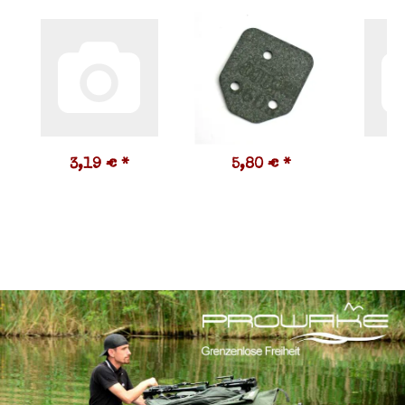
3,19 €
*
5,80 €
*
1