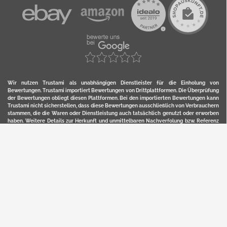
Wir nutzen Trustami als unabhängigen Dienstleister für die Einholung von
Bewertungen. Trustami importiert Bewertungen von Drittplattformen. Die Überprüfung
der Bewertungen obliegt diesen Plattformen. Bei den importierten Bewertungen kann
Trustami nicht sicherstellen, dass diese Bewertungen ausschließlich von Verbrauchern
stammen, die die Waren oder Dienstleistung auch tatsächlich genutzt oder erworben
haben. Weitere Details zur Herkunft und unmittelbaren Nachverfolung bzw. Referenz
der einzelnen Bewertungen, erhalten Sie durch klicken auf das Trustami-Logo.
YERD ist eine eingetragene Marke und ein Online-Shop der Motorgeräte Fischer GmbH
in Lahr/Schwarzwald. Unter der Marke YERD vertreibt das Unternehmen Produkte aus
Garten-, Land-, Forst- und Kommunaltechnik sowie ausgewählte D2C-Produkte.
Hier finden Sie unsern Verkauf auf
Ebay
und
Amazon
. Bitte beachten Sie, dass wir bei
Kaufland, Ebay (motofischtec) bzw. Amazon eventuell andere Konditionen und Preise
haben, als in unserem Lager-Direktverkauf.