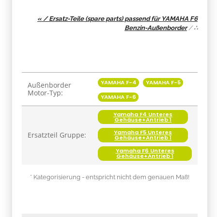
« / Ersatz-Teile (spare parts) passend für YAMAHA F6
Benzin-Außenborder
/
∴
Produkteigenschaft
Wert
YAMAHA F-4
YAMAHA F-5
Außenborder
Motor-Typ:
YAMAHA F-6
Yamaha F4 Unteres
Gehäuse+Antrieb 1
Yamaha F5 Unteres
Ersatzteil Gruppe:
Gehäuse+Antrieb 1
Yamaha F6 Unteres
Gehäuse+Antrieb 1
* Kategorisierung - entspricht nicht dem genauen Maß!