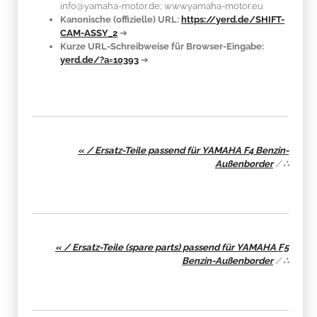
info@yamaha-motor.de; www.yamaha-motor.eu
Kanonische (offizielle) URL:
https://yerd.de/SHIFT-
CAM-ASSY_2
➔
Kurze URL-Schreibweise für Browser-Eingabe:
yerd.de/?a=10393
➔
« / Ersatz-Teile passend für YAMAHA F4 Benzin-
Außenborder
/
∴
« / Ersatz-Teile (spare parts) passend für YAMAHA F5
Benzin-Außenborder
/
∴