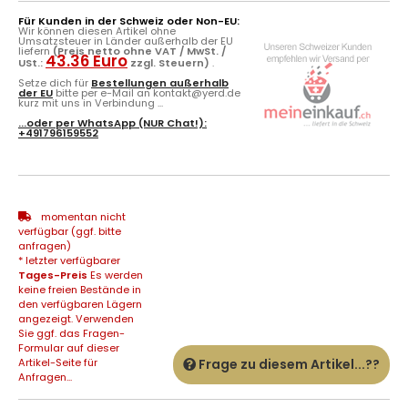
Für Kunden in der Schweiz oder Non-EU:
Wir können diesen Artikel ohne
Umsatzsteuer in Länder außerhalb der EU
liefern
(Preis netto ohne VAT / MwSt. /
43.36 Euro
USt.:
zzgl. Steuern)
.
Setze dich für
Bestellungen außerhalb
der EU
bitte per e-Mail an kontakt@yerd.de
kurz mit uns in Verbindung ...
...oder per
WhatsApp
(NUR Chat!):
+491796159552
momentan nicht
verfügbar (ggf. bitte
anfragen)
* letzter verfügbarer
Tages-Preis
Es werden
keine freien Bestände in
den verfügbaren Lägern
angezeigt. Verwenden
Sie ggf. das Fragen-
Formular auf dieser
Artikel-Seite für
Frage zu diesem Artikel...??
Anfragen...