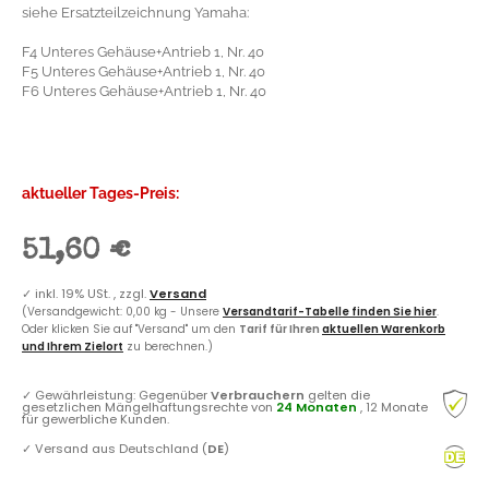
siehe Ersatzteilzeichnung Yamaha:
F4 Unteres Gehäuse+Antrieb 1, Nr. 40
F5 Unteres Gehäuse+Antrieb 1, Nr. 40
F6 Unteres Gehäuse+Antrieb 1, Nr. 40
aktueller Tages-Preis:
51,60 €
✓
inkl. 19% USt. , zzgl.
Versand
(Versandgewicht: 0,00 kg - Unsere
Versandtarif-Tabelle finden Sie hier
.
Oder klicken Sie auf "Versand" um den
Tarif für Ihren
aktuellen Warenkorb
und Ihrem Zielort
zu berechnen.)
✓
Gewährleistung: Gegenüber
Verbrauchern
gelten die
gesetzlichen Mängelhaftungsrechte von
24 Monaten
, 12 Monate
für gewerbliche Kunden.
✓
Versand aus Deutschland (
DE
)