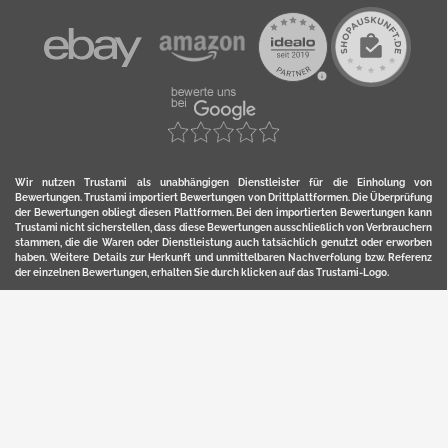
Wir nutzen Trustami als unabhängigen Dienstleister für die Einholung von
Bewertungen. Trustami importiert Bewertungen von Drittplattformen. Die Überprüfung
der Bewertungen obliegt diesen Plattformen. Bei den importierten Bewertungen kann
Trustami nicht sicherstellen, dass diese Bewertungen ausschließlich von Verbrauchern
stammen, die die Waren oder Dienstleistung auch tatsächlich genutzt oder erworben
haben. Weitere Details zur Herkunft und unmittelbaren Nachverfolung bzw. Referenz
der einzelnen Bewertungen, erhalten Sie durch klicken auf das Trustami-Logo.
YERD ist eine eingetragene Marke und ein Online-Shop der Motorgeräte Fischer GmbH
in Lahr/Schwarzwald. Unter der Marke YERD vertreibt das Unternehmen Produkte aus
Garten-, Land-, Forst- und Kommunaltechnik sowie ausgewählte D2C-Produkte.
Hier finden Sie unsern Verkauf auf
Ebay
und
Amazon
. Bitte beachten Sie, dass wir bei
Kaufland, Ebay (motofischtec) bzw. Amazon eventuell andere Konditionen und Preise
haben, als in unserem Lager-Direktverkauf.