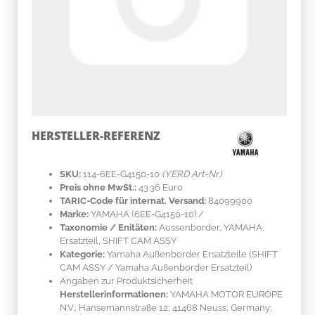
HERSTELLER-REFERENZ
SKU:
114-6EE-G4150-10
(YERD Art-Nr.)
Preis ohne MwSt.:
43.36 Euro
TARIC-Code für internat. Versand:
84099900
Marke:
YAMAHA
(6EE-G4150-10)
/
Taxonomie / Enitäten:
Aussenborder, YAMAHA,
Ersatzteil, SHIFT CAM ASSY
Kategorie:
Yamaha Außenborder Ersatzteile (SHIFT
CAM ASSY / Yamaha Außenborder Ersatzteil)
Angaben zur Produktsicherheit
Herstellerinformationen:
YAMAHA MOTOR EUROPE
N.V.; Hansemannstraße 12; 41468 Neuss; Germany;