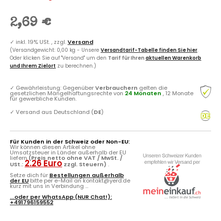
2,69 €
✓
inkl. 19% USt. , zzgl.
Versand
(Versandgewicht: 0,00 kg - Unsere
Versandtarif-Tabelle finden Sie hier
.
Oder klicken Sie auf "Versand" um den
Tarif für Ihren
aktuellen Warenkorb
und Ihrem Zielort
zu berechnen.)
✓
Gewährleistung: Gegenüber
Verbrauchern
gelten die
gesetzlichen Mängelhaftungsrechte von
24 Monaten
, 12 Monate
für gewerbliche Kunden.
✓
Versand aus Deutschland (
DE
)
Für Kunden in der Schweiz oder Non-EU:
Wir können diesen Artikel ohne
Umsatzsteuer in Länder außerhalb der EU
liefern
(Preis netto ohne VAT / MwSt. /
2.26 Euro
USt.:
zzgl. Steuern)
.
Setze dich für
Bestellungen außerhalb
der EU
bitte per e-Mail an kontakt@yerd.de
kurz mit uns in Verbindung ...
...oder per
WhatsApp
(NUR Chat!):
+491796159552