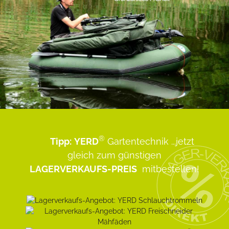
®
Tipp:
YERD
Gartentechnik
...jetzt
gleich zum günstigen
LAGERVERKAUFS-PREIS
mitbestellen!