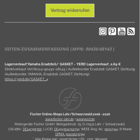
Vertrag widerrufen
SEITEN-ZUSAMMENFASSUNG (
MPN:
90430-08143
)
Lagerverkauf:Yamaha Ersatzteil/ GASKET - YERD Lagerverkauf, 2,69 €
Direktverkauf (Art.Nr.114-90430-08143 ) Außenborder Ersatzteil: GASKET, Dichtung
(Außenborder, YAMAHA, Ersatzteil, GASKET, Dichtung).
https://yerd.de/GASKET_4
Fischer Online-Shops Lahr/Schwarzwald 2008 -
2026
www.fischer-lahr.de
|
www.yerd.de
Motorgeräte Fischer GmbH; Weingartenstr. 79; D-77933 Lahr / Schwarzwald;
USt-IdNr.:
DE142358766
; LUCID:
DE4597642301795
; WEEE-Reg.-Nr.:
56993344
, ® Marke
DPMA 302016230744
* Alle Preise inkl. gesetzlicher USt., zzgl.
Versand