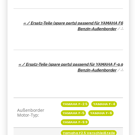
« / Ersatz-Teile (spare parts) passend für YAMAHA F6
Benzin-Außenborder
/
∴
« / Ersatz-Teile (spare parts) passend für YAMAHA F-9.9
Benzin-Außenborder
/
∴
Produkteigenschaft
Wert
YAMAHA F-2.5
YAMAHA F-4
Außenborder
YAMAHA F-5
YAMAHA F-6
Motor-Typ:
YAMAHA F-9.9
Yamaha F2.5 Verschleißteile