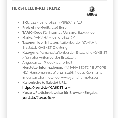
HERSTELLER-REFERENZ
SKU:
114-90430-08143
(YERD Art-Nr.)
Preis ohne MwSt.:
2.26 Euro
TARIC-Code für internat. Versand:
84099900
Marke:
YAMAHA
(90430-08143)
/
Taxonomie / Enitäten:
Außenborder, YAMAHA,
Ersatzteil, GASKET, Dichtung
Kategorie:
Yamaha Außenborder Ersatzteile (GASKET
/ Yamaha Außenborder Ersatzteil)
Angaben zur Produktsicherheit
Herstellerinformationen:
YAMAHA MOTOR EUROPE
N.V.; Hansemannstraße 12; 41468 Neuss; Germany;
info@yamaha-motor.de; www.yamaha-motor.eu
Kanonische (offizielle) URL:
https://yerd.de/GASKET_4
➔
Kurze URL-Schreibweise für Browser-Eingabe:
yerd.de/?a=10761
➔