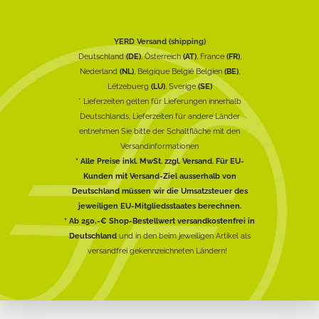
YERD Versand (shipping)
Deutschland
(DE)
, Österreich
(AT)
, France
(FR)
,
Nederland
(NL)
, Belgique België Belgien
(BE)
,
Lëtzebuerg
(LU)
, Sverige
(SE)
* Lieferzeiten gelten für Lieferungen innerhalb
Deutschlands, Lieferzeiten für andere Länder
entnehmen Sie bitte der Schaltfläche mit den
Versandinformationen
* Alle Preise inkl. MwSt. zzgl. Versand. Für EU-
Kunden mit Versand-Ziel ausserhalb von
Deutschland müssen wir die Umsatzsteuer des
jeweiligen EU-Mitgliedsstaates berechnen.
* Ab 250,-€ Shop-Bestellwert versandkostenfrei in
Deutschland
und in den beim jeweiligen Artikel als
versandfrei gekennzeichneten Ländern!