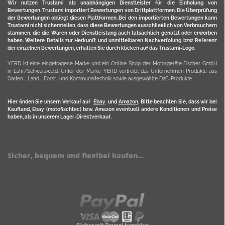
Wir nutzen Trustami als unabhängigen Dienstleister für die Einholung von
Bewertungen. Trustami importiert Bewertungen von Drittplattformen. Die Überprüfung
der Bewertungen obliegt diesen Plattformen. Bei den importierten Bewertungen kann
Trustami nicht sicherstellen, dass diese Bewertungen ausschließlich von Verbrauchern
stammen, die die Waren oder Dienstleistung auch tatsächlich genutzt oder erworben
haben. Weitere Details zur Herkunft und unmittelbaren Nachverfolung bzw. Referenz
der einzelnen Bewertungen, erhalten Sie durch klicken auf das Trustami-Logo.
YERD ist eine eingetragene Marke und ein Online-Shop der Motorgeräte Fischer GmbH
in Lahr/Schwarzwald. Unter der Marke YERD vertreibt das Unternehmen Produkte aus
Garten-, Land-, Forst- und Kommunaltechnik sowie ausgewählte D2C-Produkte.
Hier finden Sie unsern Verkauf auf
Ebay
und
Amazon
. Bitte beachten Sie, dass wir bei
Kaufland, Ebay (motofischtec) bzw. Amazon eventuell andere Konditionen und Preise
haben, als in unserem Lager-Direktverkauf.
Sicher, bequem und flexibel kaufen...