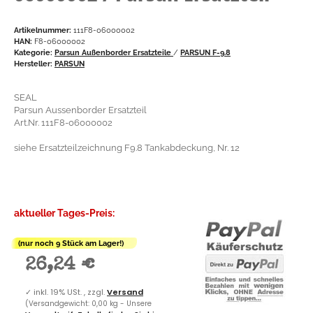
Artikelnummer:
111F8-06000002
HAN:
F8-06000002
Kategorie:
Parsun Außenborder Ersatzteile
/
PARSUN F-9.8
Hersteller:
PARSUN
SEAL
Parsun Aussenborder Ersatzteil
Art.Nr. 111F8-06000002
siehe Ersatzteilzeichnung F9.8 Tankabdeckung, Nr. 12
aktueller Tages-Preis:
(nur noch 9 Stück am Lager!)
26,24 €
✓
inkl. 19% USt. , zzgl.
Versand
(Versandgewicht: 0,00 kg - Unsere