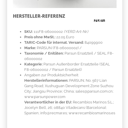
HERSTELLER-REFERENZ
SKU:
111F8-06000002
(YERD Art-Nr.)
Preis ohne MwSt.:
22.05 Euro
TARIC-Code für internat. Versand:
84099900
Marke:
PARSUN
(F8-06000002)
/
Taxonomie / Enitäten:
Parsun Ersatzteil / SEAL F8-
06000002
Kategorie:
Parsun Außenborder Ersatzteile (SEAL
F8-06000002 / Parsun Ersatzteil)
Angaben zur Produktsicherheit
Herstellerinformationen:
PARSUN; No. 567 Lian
Gang Road; Xushuguan Development Zone Suzhou
City; Jiangsu Province; China; sales@parsun.com.cn;
www.parsunpower.com
Verantwortlicher in der EU:
Recambios Marinos S.L.;
Jocelyn Bell, 26; 08840 Viladecans (Barcelona);
Spanien; info@recmar.es; www.recambiosmarinos.es