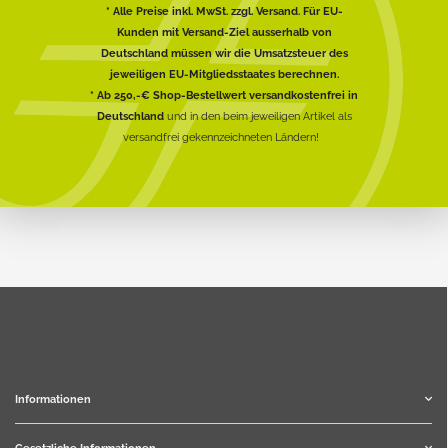
* Alle Preise inkl. MwSt. zzgl. Versand. Für EU-
Kunden mit Versand-Ziel ausserhalb von
Deutschland müssen wir die Umsatzsteuer des
jeweiligen EU-Mitgliedsstaates berechnen.
* Ab 250,-€ Shop-Bestellwert versandkostenfrei in
Deutschland
und in den beim jeweiligen Artikel als
versandfrei gekennzeichneten Ländern!
Informationen
Gesetzliche Informationen