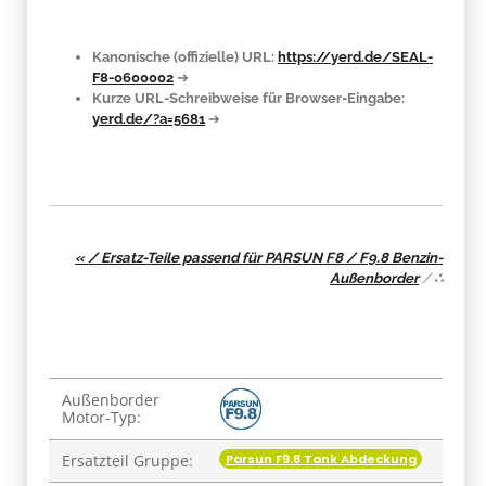
Kanonische (offizielle) URL:
https://yerd.de/SEAL-
F8-0600002
➔
Kurze URL-Schreibweise für Browser-Eingabe:
yerd.de/?a=5681
➔
« / Ersatz-Teile passend für PARSUN F8 / F9.8 Benzin-
Außenborder
/
∴
Produkteigenschaft
Wert
Außenborder
Motor-Typ:
Parsun F9.8 Tank Abdeckung
Ersatzteil Gruppe: