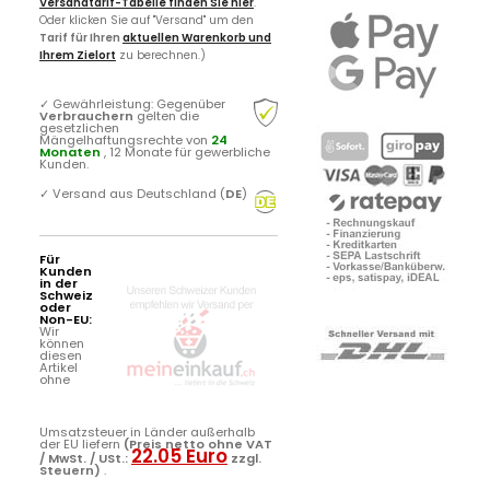
Versandtarif-Tabelle finden Sie hier
.
Oder klicken Sie auf "Versand" um den
Tarif für Ihren
aktuellen Warenkorb und
Ihrem Zielort
zu berechnen.)
✓
Gewährleistung: Gegenüber
Verbrauchern
gelten die
gesetzlichen
Mängelhaftungsrechte von
24
Monaten
, 12 Monate für gewerbliche
Kunden.
✓
Versand aus Deutschland (
DE
)
Für
Kunden
in der
Schweiz
oder
Non-EU:
Wir
können
diesen
Artikel
ohne
Umsatzsteuer in Länder außerhalb
der EU liefern
(Preis netto ohne VAT
22.05 Euro
/ MwSt. / USt.:
zzgl.
Steuern)
.