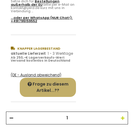
Setze dich für
Bestellungen
außerhalb der EU
bitte per e-Mail an
kontakt@yerd.de kurz mit uns in
Verbindung ...
...oder per
WhatsApp
(NUR Chat!):
+491796159552
KNAPPER LAGERBESTAND
aktuelle Lieferzeit
:
1 - 3 Werktage
Ab 250,-€ Lagerverkaufs-Wert
Versand kostenlos in Deutschland
(DE - Ausland abweichend)
Frage zu diesem
Artikel...??