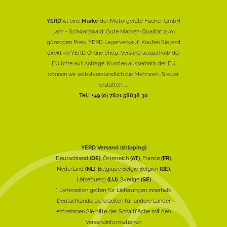
YERD
ist eine
Marke
der Motorgeräte Fischer GmbH
Lahr - Schwarzwald: Gute Marken-Qualität zum
günstigen Preis. YERD Lagerverkauf: Kaufen Sie jetzt
direkt im YERD Online Shop. Versand ausserhalb der
EU bitte auf Anfrage. Kunden ausserhalb der EU
können wir selbstverständlich die Mehrwert-Steuer
erstatten......
Tel.: +49 (0) 7821 58838 30
YERD Versand (shipping)
Deutschland
(DE)
, Österreich
(AT)
, France
(FR)
,
Nederland
(NL)
, Belgique België Belgien
(BE)
,
Lëtzebuerg
(LU)
, Sverige
(SE)
* Lieferzeiten gelten für Lieferungen innerhalb
Deutschlands, Lieferzeiten für andere Länder
entnehmen Sie bitte der Schaltfläche mit den
Versandinformationen