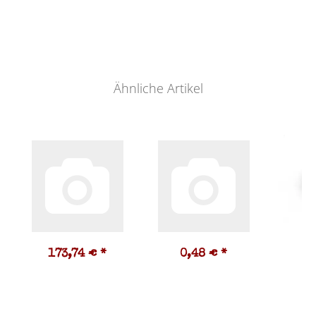
Ähnliche Artikel
173,74 €
*
0,48 €
*
1