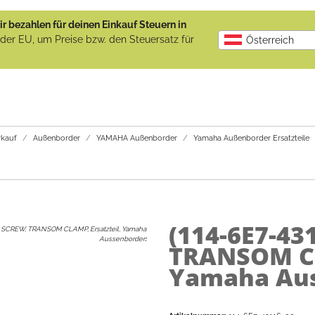
r bezahlen für deinen Einkauf Steuern in
b der EU, um Preise bzw. den Steuersatz für
Österreich
kauf
Außenborder
YAMAHA Außenborder
Yamaha Außenborder Ersatzteile
(114-6E7-43
SCREW, TRANSOM CLAMP, Ersatzteil, Yamaha
Aussenborder
:
TRANSOM CL
Yamaha Au