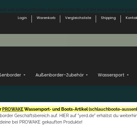
st von schlauchboote-aussenborder.de auf die neue Adresse yerd.de
Login
Warenkorb
Vergleichsliste
Shipping
Kontak
ßenborder
Außenborder-Zubehör
Wassersport
r
PROWAKE
Wassersport- und Boots-Artikel (
schlauchboote-aussen
rder Geschäftsbereich auf. HIER auf "yerd.de" erhältst du weiterhin
deine bei PROWAKE gekauften Produkte!