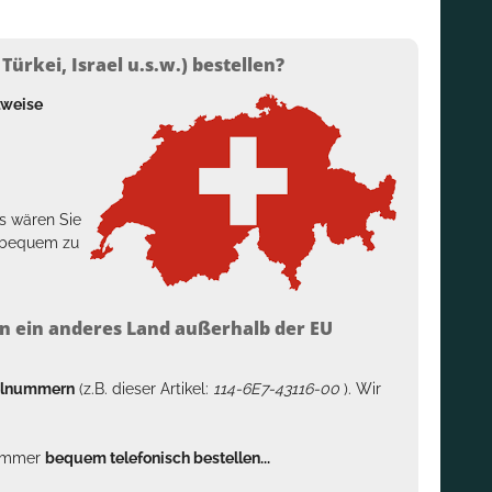
ürkei, Israel u.s.w.) bestellen?
lweise
s wären Sie
h bequem zu
n ein anderes Land außerhalb der EU
kelnummern
(z.B. dieser Artikel:
114-6E7-43116-00
). Wir
n immer
bequem telefonisch bestellen...