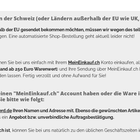
n der Schweiz (oder Ländern außerhalb der EU wie UK, T
halb der EU gesendet bekommen möchten, müssen wir wegen des tei
en. Eine automatisierte Shop-Bestellung geht aktuell leider nicht!
en Sie bei uns einfach mit Ihrem
MeinEinkauf.ch
Konto einkaufen, al
sand ab 250 Euro Warenwert
) und Ihre Sendung über MeinEinkauf.c
en lassen. Fertig verzollt und ohne Aufwand für Sie!
inen "MeinEinkauf.ch" Account haben oder die Ware i
e bitte wie folgt:
erd.de
Ihren Namen und Adresse mit. Ebenso die gewünschten Arti
s ein
Angebot bzw. unverbindliche Auftragsbestätigung.
h ist
, können Sie bei uns natürlich zu den üblichen Geschäftszeite