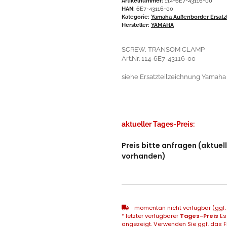
Artikelnummer:
114-6E7-43116-00
HAN:
6E7-43116-00
Kategorie:
Yamaha Außenborder Ersatzt
Hersteller:
YAMAHA
SCREW, TRANSOM CLAMP
Art.Nr. 114-6E7-43116-00
siehe Ersatzteilzeichnung Yamaha F
aktueller Tages-Preis:
Preis bitte anfragen (aktuel
vorhanden)
momentan nicht verfügbar (ggf. 
* letzter verfügbarer
Tages-Preis
Es
angezeigt. Verwenden Sie ggf. das Fr