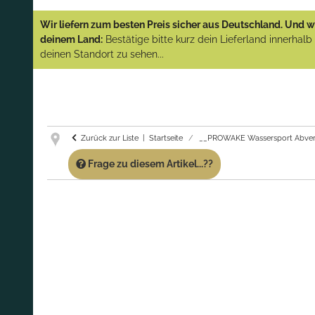
YAMAHA und PARSUN Außenborder
Wir liefern zum besten Preis sicher aus Deutschland. Und wi
(Abverkauf)!
deinem Land:
Bestätige bitte kurz dein Lieferland innerhal
deinen Standort zu sehen...
GARANTIE UND SERVICE:
Du erhältst über
diese Seite weiterhin Support für PROWAKE
Artikel!
Fragen?
Ruf uns für Fragen zu PROWAKE
Artikeln einfach an!
Zurück zur Liste
Startseite
__PROWAKE Wassersport Abver
Frage zu diesem Artikel...??