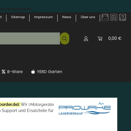
 weitergeleitet...
t
Sitemap
Impressum
News
Über uns
0,00 €
B-Ware
YERD Garten
border.de
):
Wir (
Motorgeräte
 Support und Ersatzteile für