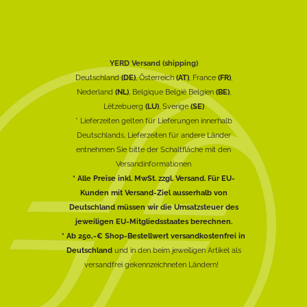
YERD Versand (shipping)
Deutschland
(DE)
, Österreich
(AT)
, France
(FR)
,
Nederland
(NL)
, Belgique België Belgien
(BE)
,
Lëtzebuerg
(LU)
, Sverige
(SE)
* Lieferzeiten gelten für Lieferungen innerhalb
Deutschlands, Lieferzeiten für andere Länder
entnehmen Sie bitte der Schaltfläche mit den
Versandinformationen
* Alle Preise inkl. MwSt. zzgl. Versand. Für EU-
Kunden mit Versand-Ziel ausserhalb von
Deutschland müssen wir die Umsatzsteuer des
jeweiligen EU-Mitgliedsstaates berechnen.
* Ab 250,-€ Shop-Bestellwert versandkostenfrei in
Deutschland
und in den beim jeweiligen Artikel als
versandfrei gekennzeichneten Ländern!