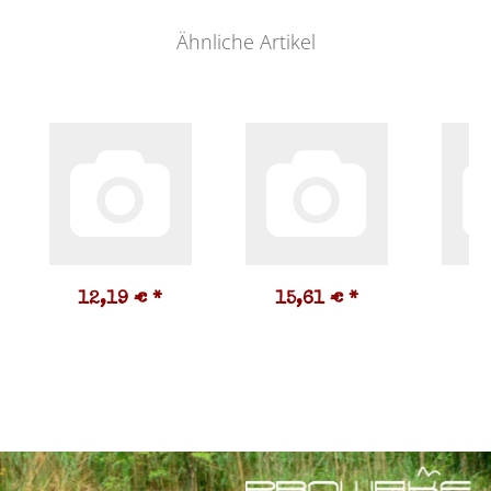
Ähnliche Artikel
12,19 €
*
15,61 €
*
9