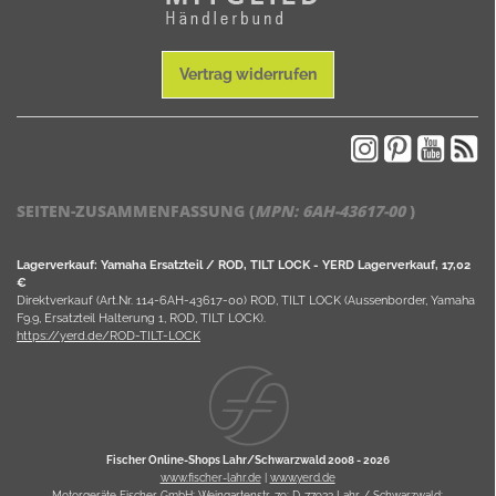
Vertrag widerrufen
SEITEN-ZUSAMMENFASSUNG (
MPN:
6AH-43617-00
)
Lagerverkauf: Yamaha Ersatzteil / ROD, TILT LOCK - YERD Lagerverkauf, 17,02
€
Direktverkauf (Art.Nr. 114-6AH-43617-00) ROD, TILT LOCK (Aussenborder, Yamaha
F9.9, Ersatzteil Halterung 1, ROD, TILT LOCK).
https://yerd.de/ROD-TILT-LOCK
Fischer Online-Shops Lahr/Schwarzwald 2008 -
2026
www.fischer-lahr.de
|
www.yerd.de
Motorgeräte Fischer GmbH; Weingartenstr. 79; D-77933 Lahr / Schwarzwald;