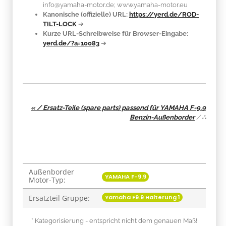
info@yamaha-motor.de; www.yamaha-motor.eu
Kanonische (offizielle) URL:
https://yerd.de/ROD-
TILT-LOCK
➔
Kurze URL-Schreibweise für Browser-Eingabe:
yerd.de/?a=10083
➔
« / Ersatz-Teile (spare parts) passend für YAMAHA F-9.9
Benzin-Außenborder
/
∴
Außenborder
Produkteigenschaft
Wert
YAMAHA F-9.9
Motor-Typ:
Yamaha F9.9 Halterung 1
Ersatzteil Gruppe:
* Kategorisierung - entspricht nicht dem genauen Maß!