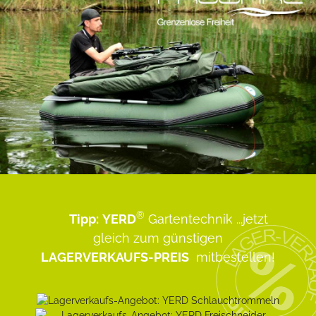
®
Tipp:
YERD
Gartentechnik
...jetzt
gleich zum günstigen
LAGERVERKAUFS-PREIS
mitbestellen!