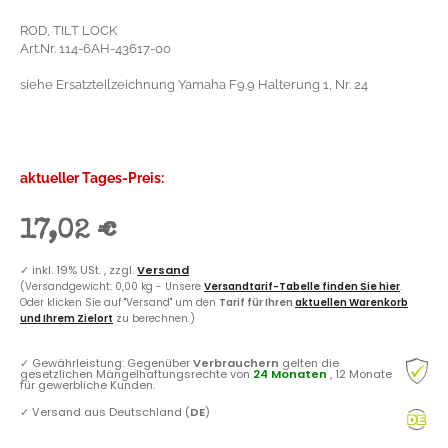
ROD, TILT LOCK
Art.Nr. 114-6AH-43617-00
siehe Ersatzteilzeichnung Yamaha F9.9 Halterung 1, Nr. 24
aktueller Tages-Preis:
17,02 €
✓
inkl. 19% USt. , zzgl.
Versand
(Versandgewicht: 0,00 kg - Unsere
Versandtarif-Tabelle finden Sie hier
.
Oder klicken Sie auf "Versand" um den
Tarif für Ihren
aktuellen Warenkorb
und Ihrem Zielort
zu berechnen.)
✓
Gewährleistung: Gegenüber
Verbrauchern
gelten die
gesetzlichen Mängelhaftungsrechte von
24 Monaten
, 12 Monate
für gewerbliche Kunden.
✓
Versand aus Deutschland (
DE
)