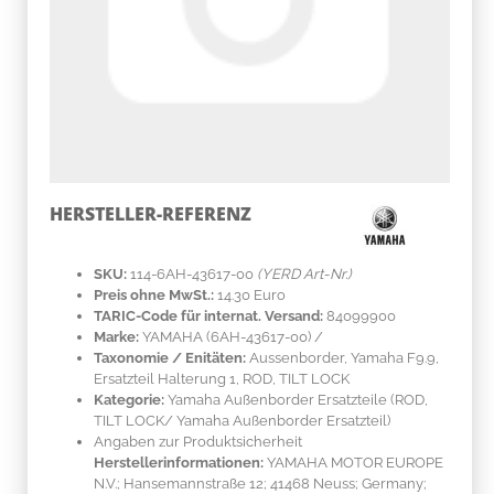
HERSTELLER-REFERENZ
SKU:
114-6AH-43617-00
(YERD Art-Nr.)
Preis ohne MwSt.:
14.30 Euro
TARIC-Code für internat. Versand:
84099900
Marke:
YAMAHA
(6AH-43617-00)
/
Taxonomie / Enitäten:
Aussenborder, Yamaha F9.9,
Ersatzteil Halterung 1, ROD, TILT LOCK
Kategorie:
Yamaha Außenborder Ersatzteile (ROD,
TILT LOCK/ Yamaha Außenborder Ersatzteil)
Angaben zur Produktsicherheit
Herstellerinformationen:
YAMAHA MOTOR EUROPE
N.V.; Hansemannstraße 12; 41468 Neuss; Germany;