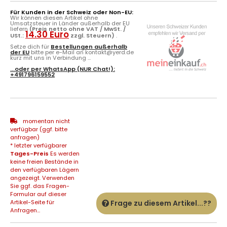
Für Kunden in der Schweiz oder Non-EU:
Wir können diesen Artikel ohne
Umsatzsteuer in Länder außerhalb der EU
liefern
(Preis netto ohne VAT / MwSt. /
14.30 Euro
USt.:
zzgl. Steuern)
.
Setze dich für
Bestellungen außerhalb
der EU
bitte per e-Mail an kontakt@yerd.de
kurz mit uns in Verbindung ...
...oder per
WhatsApp
(NUR Chat!):
+491796159552
momentan nicht
verfügbar (ggf. bitte
anfragen)
* letzter verfügbarer
Tages-Preis
Es werden
keine freien Bestände in
den verfügbaren Lägern
angezeigt. Verwenden
Sie ggf. das Fragen-
Formular auf dieser
Artikel-Seite für
Frage zu diesem Artikel...??
Anfragen...