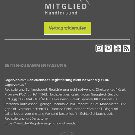
Vertrag widerrufen
SEITEN-ZUSAMMENFASSUNG
Lagerverkauf: Schlauchboot Registrierung nicht notwendig YERD
Lagerverkauf
Registrierung Schlauchboot: Registrierung nicht notwendig: Direktverkauf Kajak
Prowake KCC 355 RAFTING: Hochwertiges Kajak 330cm (baugleich Sevylor
KCC335 COLORADO), TÜV, für 2 Personen - Kajak Sportek KK2: 370cm - 2
Personen, aufblasbar - geringe Packmaße, inkl. Reparatur-Set, Manometer, TÜV
geprüft, (versandkostenfrei*) - Yamaha Schlauchboot YAM 200T, Dinghi mit
Lattenboden 200 cm lang (Versand kostenlos *) - Schla (Schlauchboot,
Registrierung, größer 2,50m).
https://yerd.de/Registrierung-nicht-notwendig