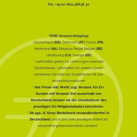
Tel.: +49 (0) 7821 58838 30
YERD Versand (shipping)
Deutschland
(DE)
, Österreich
(AT)
, France
(FR)
,
Nederland
(NL)
, Belgique België Belgien
(BE)
,
Lëtzebuerg
(LU)
, Sverige
(SE)
* Lieferzeiten gelten für Lieferungen innerhalb
Deutschlands, Lieferzeiten für andere Länder
entnehmen Sie bitte der Schaltfläche mit den
Versandinformationen
* Alle Preise inkl. MwSt. zzgl. Versand. Für EU-
Kunden mit Versand-Ziel ausserhalb von
Deutschland müssen wir die Umsatzsteuer des
jeweiligen EU-Mitgliedsstaates berechnen.
* Ab 250,-€ Shop-Bestellwert versandkostenfrei in
Deutschland
und in den beim jeweiligen Artikel als
versandfrei gekennzeichneten Ländern!