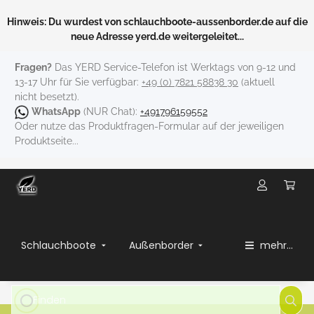
Hinweis: Du wurdest von schlauchboote-aussenborder.de auf die
neue Adresse yerd.de weitergeleitet...
Fragen?
Das YERD Service-Telefon ist Werktags von 9-12 und
13-17 Uhr für Sie verfügbar:
+49 (0) 7821 58838 30
(aktuell
nicht besetzt).
WhatsApp
(NUR Chat):
+491796159552
Oder nutze das Produktfragen-Formular auf der jeweiligen
Produktseite...
Schlauchboote
Außenborder
mehr...