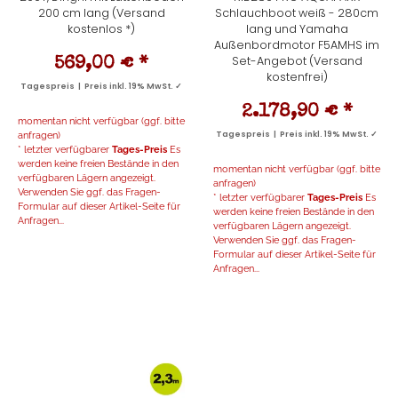
200 cm lang (Versand
Schlauchboot weiß - 280cm
kostenlos *)
lang und Yamaha
Außenbordmotor F5AMHS im
Set-Angebot (Versand
569,00 €
*
kostenfrei)
Tagespreis | Preis inkl. 19% MwSt. ✓
2.178,90 €
*
momentan nicht verfügbar (ggf. bitte
anfragen)
Tagespreis | Preis inkl. 19% MwSt. ✓
* letzter verfügbarer
Tages-Preis
Es
werden keine freien Bestände in den
momentan nicht verfügbar (ggf. bitte
verfügbaren Lägern angezeigt.
anfragen)
Verwenden Sie ggf. das Fragen-
* letzter verfügbarer
Tages-Preis
Es
Formular auf dieser Artikel-Seite für
werden keine freien Bestände in den
Anfragen...
verfügbaren Lägern angezeigt.
Verwenden Sie ggf. das Fragen-
Formular auf dieser Artikel-Seite für
Anfragen...