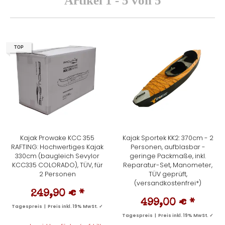
Artikel 1 - 5 von 5
TOP
Kajak Prowake KCC 355
Kajak Sportek KK2: 370cm - 2
RAFTING: Hochwertiges Kajak
Personen, aufblasbar -
330cm (baugleich Sevylor
geringe Packmaße, inkl.
KCC335 COLORADO), TÜV, für
Reparatur-Set, Manometer,
2 Personen
TÜV geprüft,
(versandkostenfrei*)
249,90 €
*
499,00 €
*
Tagespreis | Preis inkl. 19% MwSt. ✓
Tagespreis | Preis inkl. 19% MwSt. ✓