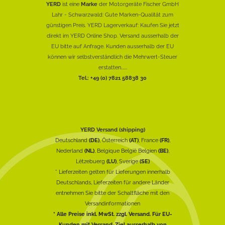
YERD
ist eine
Marke
der Motorgeräte Fischer GmbH
Lahr - Schwarzwald: Gute Marken-Qualität zum
günstigen Preis. YERD Lagerverkauf: Kaufen Sie jetzt
direkt im YERD Online Shop. Versand ausserhalb der
EU bitte auf Anfrage. Kunden ausserhalb der EU
können wir selbstverständlich die Mehrwert-Steuer
erstatten......
Tel.: +49 (0) 7821 58838 30
YERD Versand (shipping)
Deutschland
(DE)
, Österreich
(AT)
, France
(FR)
,
Nederland
(NL)
, Belgique België Belgien
(BE)
,
Lëtzebuerg
(LU)
, Sverige
(SE)
* Lieferzeiten gelten für Lieferungen innerhalb
Deutschlands, Lieferzeiten für andere Länder
entnehmen Sie bitte der Schaltfläche mit den
Versandinformationen
* Alle Preise inkl. MwSt. zzgl. Versand. Für EU-
Kunden mit Versand-Ziel ausserhalb von