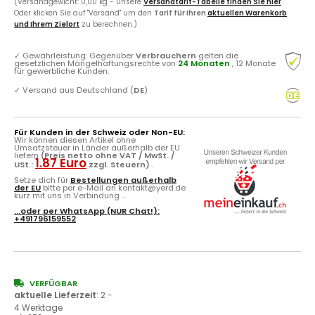
(Versandgewicht: 0,00 kg - Unsere
Versandtarif-Tabelle finden Sie hier
.
Oder klicken Sie auf "Versand" um den
Tarif für Ihren
aktuellen Warenkorb
und Ihrem Zielort
zu berechnen.)
✓
Gewährleistung: Gegenüber
Verbrauchern
gelten die
gesetzlichen Mängelhaftungsrechte von
24 Monaten
, 12 Monate
für gewerbliche Kunden.
✓
Versand aus Deutschland (
DE
)
Für Kunden in der Schweiz oder Non-EU:
Wir können diesen Artikel ohne
Umsatzsteuer in Länder außerhalb der EU
liefern
(Preis netto ohne VAT / MwSt. /
1.87 Euro
USt.:
zzgl. Steuern)
.
Setze dich für
Bestellungen außerhalb
der EU
bitte per e-Mail an kontakt@yerd.de
kurz mit uns in Verbindung ...
...oder per
WhatsApp
(NUR Chat!):
+491796159552
VERFÜGBAR
aktuelle Lieferzeit
:
2 -
4 Werktage