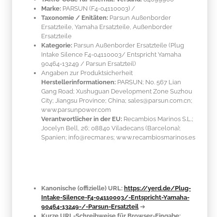
Marke:
PARSUN
(F4-04110003)
/
Taxonomie / Enitäten:
Parsun Außenborder
Ersatzteile, Yamaha Ersatzteile, Außenborder
Ersatzteile
Kategorie:
Parsun Außenborder Ersatzteile (Plug
Intake Silence F4-04110003/ Entspricht Yamaha
90464-13249 / Parsun Ersatzteil)
Angaben zur Produktsicherheit
Herstellerinformationen:
PARSUN; No. 567 Lian
Gang Road; Xushuguan Development Zone Suzhou
City; Jiangsu Province; China; sales@parsun.com.cn;
www.parsunpower.com
Verantwortlicher in der EU:
Recambios Marinos S.L.;
Jocelyn Bell, 26; 08840 Viladecans (Barcelona);
Spanien; info@recmar.es; www.recambiosmarinos.es
Kanonische (offizielle) URL:
https://yerd.de/Plug-
Intake-Silence-F4-04110003/-Entspricht-Yamaha-
90464-13249-/-Parsun-Ersatzteil
➔
Kurze URL-Schreibweise für Browser-Eingabe: