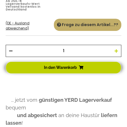
Ab 250,-€
Lagerverkaufs-Wert
Versand kostenlos in
Deutschland
(DE - Ausland
Frage zu diesem Artikel...??
abweichend)
In den Warenkorb
... jetzt vom
günstigen YERD Lagerverkauf
bequem
und abgesichert
an deine Haustür
liefern
lassen
!