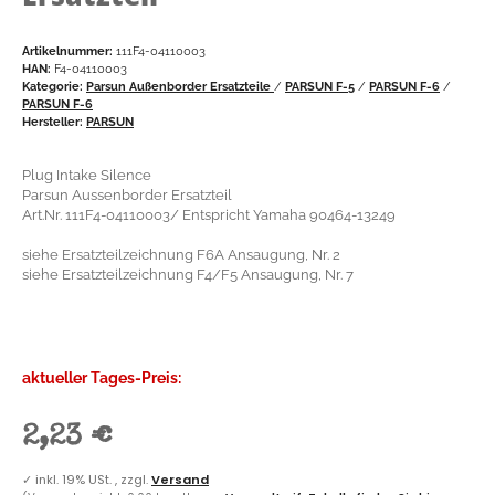
Artikelnummer:
111F4-04110003
HAN:
F4-04110003
Kategorie:
Parsun Außenborder Ersatzteile
/
PARSUN F-5
/
PARSUN F-6
/
PARSUN F-6
Hersteller:
PARSUN
Plug Intake Silence
Parsun Aussenborder Ersatzteil
Art.Nr. 111F4-04110003/ Entspricht Yamaha 90464-13249
siehe Ersatzteilzeichnung F6A Ansaugung, Nr. 2
siehe Ersatzteilzeichnung F4/F5 Ansaugung, Nr. 7
aktueller Tages-Preis:
2,23 €
✓
inkl. 19% USt. , zzgl.
Versand