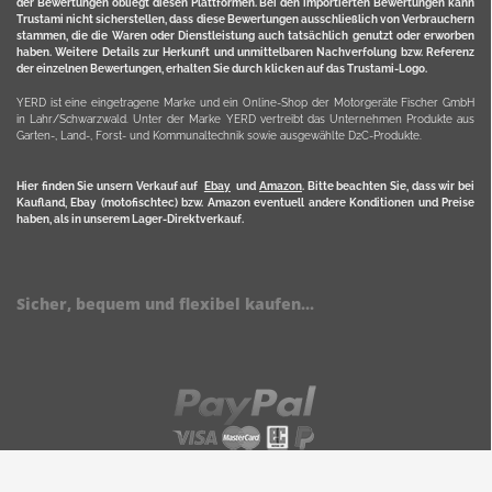
der Bewertungen obliegt diesen Plattformen. Bei den importierten Bewertungen kann
Trustami nicht sicherstellen, dass diese Bewertungen ausschließlich von Verbrauchern
stammen, die die Waren oder Dienstleistung auch tatsächlich genutzt oder erworben
haben. Weitere Details zur Herkunft und unmittelbaren Nachverfolung bzw. Referenz
der einzelnen Bewertungen, erhalten Sie durch klicken auf das Trustami-Logo.
YERD ist eine eingetragene Marke und ein Online-Shop der Motorgeräte Fischer GmbH
in Lahr/Schwarzwald. Unter der Marke YERD vertreibt das Unternehmen Produkte aus
Garten-, Land-, Forst- und Kommunaltechnik sowie ausgewählte D2C-Produkte.
Hier finden Sie unsern Verkauf auf
Ebay
und
Amazon
. Bitte beachten Sie, dass wir bei
Kaufland, Ebay (motofischtec) bzw. Amazon eventuell andere Konditionen und Preise
haben, als in unserem Lager-Direktverkauf.
Sicher, bequem und flexibel kaufen...