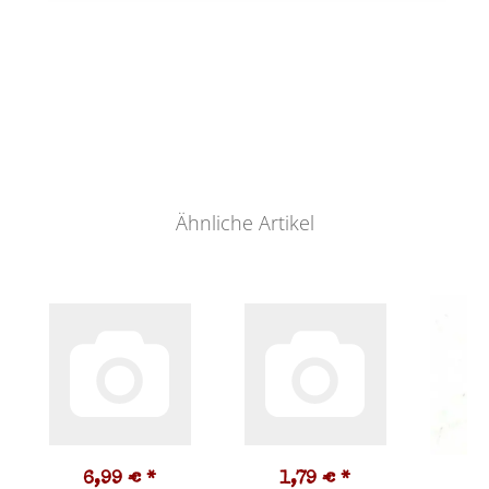
Ähnliche Artikel
6,99 €
*
1,79 €
*
0