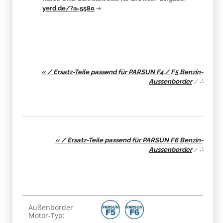
yerd.de/?a=5580
➔
« / Ersatz-Teile passend für PARSUN F4 / F5 Benzin-
Aussenborder
/
∴
« / Ersatz-Teile passend für PARSUN F6 Benzin-
Aussenborder
/
∴
Produkteigenschaft
Wert
Außenborder
Motor-Typ: