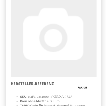
HERSTELLER-REFERENZ
SKU:
111F4-04110003
(YERD Art-Nr.)
Preis ohne MwSt.:
1.87 Euro
TARIC-Code für internat. Versand:
84099900