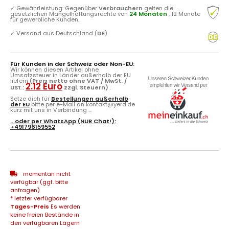
✓
Gewährleistung: Gegenüber
Verbrauchern
gelten die
gesetzlichen Mängelhaftungsrechte von
24 Monaten
, 12 Monate
für gewerbliche Kunden.
✓
Versand aus Deutschland (
DE
)
Für Kunden in der Schweiz oder Non-EU:
Wir können diesen Artikel ohne
Umsatzsteuer in Länder außerhalb der EU
liefern
(Preis netto ohne VAT / MwSt. /
2.12 Euro
USt.:
zzgl. Steuern)
.
Setze dich für
Bestellungen außerhalb
der EU
bitte per e-Mail an kontakt@yerd.de
kurz mit uns in Verbindung ...
...oder per
WhatsApp
(NUR Chat!):
+491796159552
momentan nicht
verfügbar (ggf. bitte
anfragen)
* letzter verfügbarer
Tages-Preis
Es werden
keine freien Bestände in
den verfügbaren Lägern