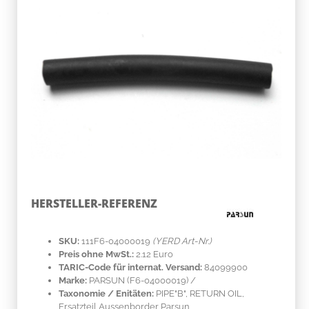
HERSTELLER-REFERENZ
SKU:
111F6-04000019
(YERD Art-Nr.)
Preis ohne MwSt.:
2.12 Euro
TARIC-Code für internat. Versand:
84099900
Marke:
PARSUN
(F6-04000019)
/
Taxonomie / Enitäten:
PIPE"B", RETURN OIL,
Ersatzteil Aussenborder Parsun