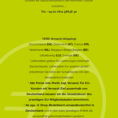
können wir selbstverständlich die Mehrwert-Steuer
erstatten......
Tel.: +49 (0) 7821 58838 30
YERD Versand (shipping)
Deutschland
(DE)
, Österreich
(AT)
, France
(FR)
,
Nederland
(NL)
, Belgique België Belgien
(BE)
,
Lëtzebuerg
(LU)
, Sverige
(SE)
* Lieferzeiten gelten für Lieferungen innerhalb
Deutschlands, Lieferzeiten für andere Länder
entnehmen Sie bitte der Schaltfläche mit den
Versandinformationen
* Alle Preise inkl. MwSt. zzgl. Versand. Für EU-
Kunden mit Versand-Ziel ausserhalb von
Deutschland müssen wir die Umsatzsteuer des
jeweiligen EU-Mitgliedsstaates berechnen.
* Ab 250,-€ Shop-Bestellwert versandkostenfrei in
Deutschland
und in den beim jeweiligen Artikel als
versandfrei gekennzeichneten Ländern!