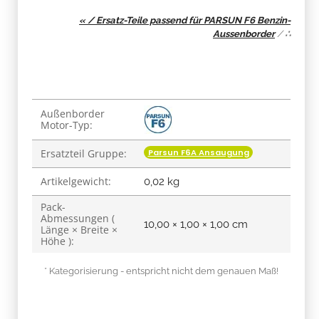
« / Ersatz-Teile passend für PARSUN F6 Benzin-
Aussenborder
/
∴
Produkteigenschaft
Wert
Außenborder
Motor-Typ:
Parsun F6A Ansaugung
Ersatzteil Gruppe:
Artikelgewicht:
0,02
kg
Pack-
Abmessungen (
10,00 × 1,00 × 1,00 cm
Länge × Breite ×
Höhe ):
* Kategorisierung - entspricht nicht dem genauen Maß!