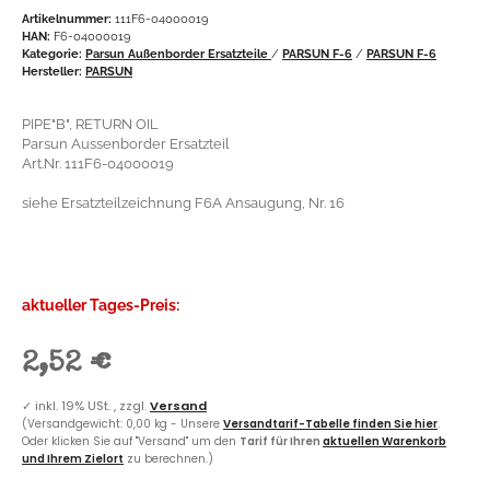
Artikelnummer:
111F6-04000019
HAN:
F6-04000019
Kategorie:
Parsun Außenborder Ersatzteile
/
PARSUN F-6
/
PARSUN F-6
Hersteller:
PARSUN
PIPE"B", RETURN OIL
Parsun Aussenborder Ersatzteil
Art.Nr. 111F6-04000019
siehe Ersatzteilzeichnung F6A Ansaugung, Nr. 16
aktueller Tages-Preis:
2,52 €
✓
inkl. 19% USt. , zzgl.
Versand
(Versandgewicht: 0,00 kg - Unsere
Versandtarif-Tabelle finden Sie hier
.
Oder klicken Sie auf "Versand" um den
Tarif für Ihren
aktuellen Warenkorb
und Ihrem Zielort
zu berechnen.)