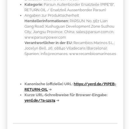
Kategorie:
Parsun Außenborder Ersatzteile (PIPE"B",
RETURN OIL / Ersatzteil Aussenborder Parsun)
Angaben zur Produktsicherheit
Herstellerinformationen:
PARSUN; No. 567 Lian
Gang Road; Xushuguan Development Zone Suzhou
City; Jiangsu Province; China; sales@parsun.com.cn;
www.parsunpower.com
Verantwortlicher in der EU:
Recambios Marinos S.L.;
Jocelyn Bell, 26; 08840 Viladecans (Barcelona);
Spanien; info@recmar.es; www.recambiosmarinos.es
Kanonische (offizielle) URL:
https://yerd.de/PIPEB-
RETURN-OIL
➔
Kurze URL-Schreibweise für Browser-Eingabe:
yerd.de/?a=12174
➔