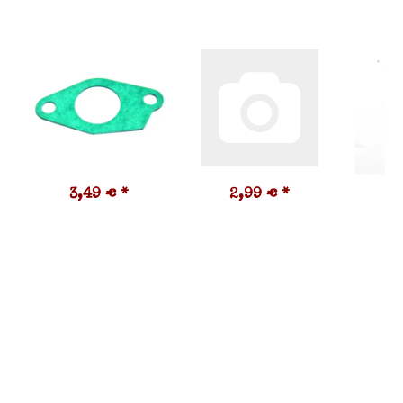
3,49 €
*
2,99 €
*
1