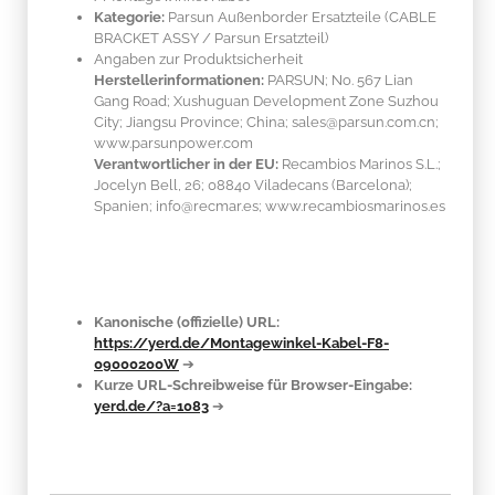
Kategorie:
Parsun Außenborder Ersatzteile (CABLE
BRACKET ASSY / Parsun Ersatzteil)
Angaben zur Produktsicherheit
Herstellerinformationen:
PARSUN; No. 567 Lian
Gang Road; Xushuguan Development Zone Suzhou
City; Jiangsu Province; China; sales@parsun.com.cn;
www.parsunpower.com
Verantwortlicher in der EU:
Recambios Marinos S.L.;
Jocelyn Bell, 26; 08840 Viladecans (Barcelona);
Spanien; info@recmar.es; www.recambiosmarinos.es
Kanonische (offizielle) URL:
https://yerd.de/Montagewinkel-Kabel-F8-
09000200W
➔
Kurze URL-Schreibweise für Browser-Eingabe:
yerd.de/?a=1083
➔