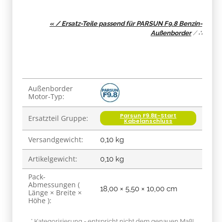
« / Ersatz-Teile passend für PARSUN F9.8 Benzin-
Außenborder
/
∴
Produkteigenschaft
Wert
Außenborder
Motor-Typ:
Parsun F9.8E-Start
Ersatzteil Gruppe:
Kabelanschluss
Versandgewicht:
0,10 kg
Artikelgewicht:
0,10
kg
Pack-
Abmessungen (
18,00 × 5,50 × 10,00 cm
Länge × Breite ×
Höhe ):
* Kategorisierung - entspricht nicht dem genauen Maß!