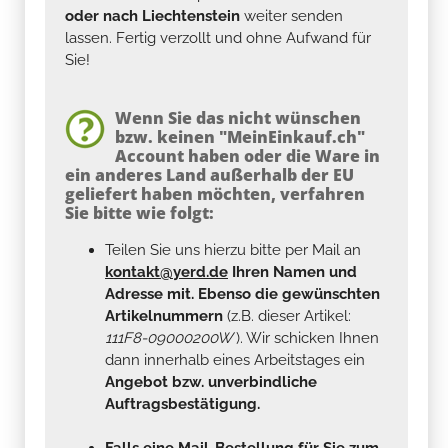
oder nach Liechtenstein
weiter senden
lassen. Fertig verzollt und ohne Aufwand für
Sie!
Wenn Sie das nicht wünschen
bzw. keinen "MeinEinkauf.ch"
Account haben oder die Ware in
ein anderes Land außerhalb der EU
geliefert haben möchten, verfahren
Sie bitte wie folgt:
Teilen Sie uns hierzu bitte per Mail an
kontakt@yerd.de
Ihren Namen und
Adresse mit. Ebenso die gewünschten
Artikelnummern
(z.B. dieser Artikel:
111F8-09000200W
). Wir schicken Ihnen
dann innerhalb eines Arbeitstages ein
Angebot bzw. unverbindliche
Auftragsbestätigung.
Falls eine Mail-Bestellung für Sie zum