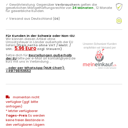
✓
Gewährleistung: Gegenüber
Verbrauchern
gelten die
gesetzlichen Mängelhaftungsrechte von
24 Monaten
, 12 Monate
für gewerbliche Kunden.
✓
Versand aus Deutschland (
DE
)
Für Kunden in der Schweiz oder Non-EU:
Wir können diesen Artikel ohne
Umsatzsteuer in Länder außerhalb der EU
liefern
(Preis netto ohne VAT / MwSt. /
5.96 Euro
USt.:
zzgl. Steuern)
.
Setze dich für
Bestellungen außerhalb
der EU
bitte per e-Mail an kontakt@yerd.de
kurz mit uns in Verbindung ...
...oder per
WhatsApp
(NUR Chat!):
+491796159552
momentan nicht
verfügbar (ggf. bitte
anfragen)
* letzter verfügbarer
Tages-Preis
Es werden
keine freien Bestände in
den verfügbaren Lägern