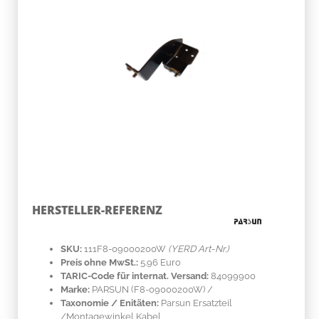
HERSTELLER-REFERENZ
SKU:
111F8-09000200W
(YERD Art-Nr.)
Preis ohne MwSt.:
5.96 Euro
TARIC-Code für internat. Versand:
84099900
Marke:
PARSUN
(F8-09000200W)
/
Taxonomie / Enitäten:
Parsun Ersatzteil
/Montagewinkel Kabel