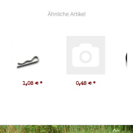
Ähnliche Artikel
1,08 €
*
0,48 €
*
6