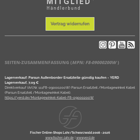
Vertrag widerrufen
SEITEN-ZUSAMMENFASSUNG (
MPN:
F8-09000200W
)
Lagerverkauf: Parsun Außenborder Ersatzteile günstig kaufen - YERD
Lagerverkauf, 7,09 €
Direktverkauf (Art.Nr. 111F8-09000200W) Parsun Ersatzteil /Montagewinkel Kabel
(Parsun Ersatzteil /Montagewinkel Kabel).
https://yerd.de/Montagewinkel-Kabel-F8-09000200W
Fischer Online-Shops Lahr/Schwarzwald 2008 -
2026
www.fischer-lahr.de
|
www.yerd.de