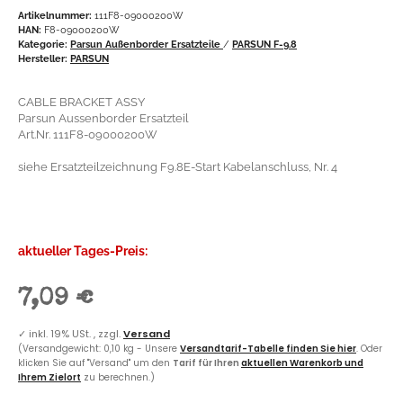
Artikelnummer:
111F8-09000200W
HAN:
F8-09000200W
Kategorie:
Parsun Außenborder Ersatzteile
/
PARSUN F-9.8
Hersteller:
PARSUN
CABLE BRACKET ASSY
Parsun Aussenborder Ersatzteil
Art.Nr. 111F8-09000200W
siehe Ersatzteilzeichnung F9.8E-Start Kabelanschluss, Nr. 4
aktueller Tages-Preis:
7,09 €
✓
inkl. 19% USt. , zzgl.
Versand
(Versandgewicht: 0,10 kg - Unsere
Versandtarif-Tabelle finden Sie hier
. Oder
klicken Sie auf "Versand" um den
Tarif für Ihren
aktuellen Warenkorb und
Ihrem Zielort
zu berechnen.)