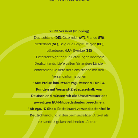
YERD Versand (shipping)
Deutschland
(DE)
, Österreich
(AT)
, France
(FR)
,
Nederland
(NL)
, Belgique België Belgien
(BE)
,
Lëtzebuerg
(LU)
, Sverige
(SE)
* Lieferzeiten gelten für Lieferungen innerhalb
Deutschlands, Lieferzeiten für andere Länder
entnehmen Sie bitte der Schaltfläche mit den
Versandinformationen
* Alle Preise inkl. MwSt. zzgl. Versand. Für EU-
Kunden mit Versand-Ziel ausserhalb von
Deutschland müssen wir die Umsatzsteuer des
jeweiligen EU-Mitgliedsstaates berechnen.
* Ab 250,-€ Shop-Bestellwert versandkostenfrei in
Deutschland
und in den beim jeweiligen Artikel als
versandfrei gekennzeichneten Ländern!