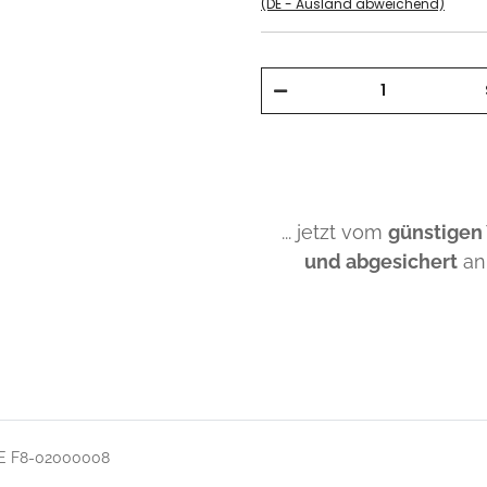
(DE - Ausland abweichend)
... jetzt vom
günstigen
und abgesichert
an
PE F8-02000008