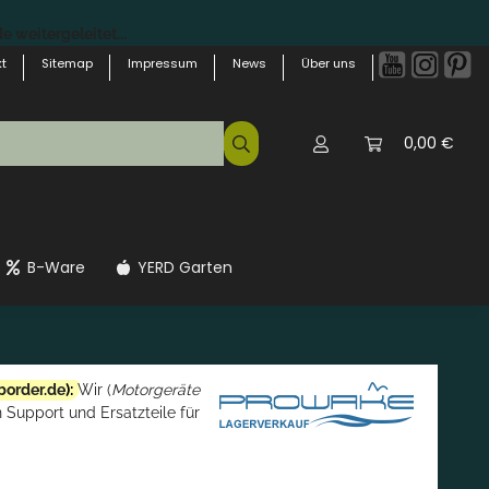
 weitergeleitet...
t
Sitemap
Impressum
News
Über uns
0,00 €
B-Ware
YERD Garten
border.de
):
Wir (
Motorgeräte
 Support und Ersatzteile für