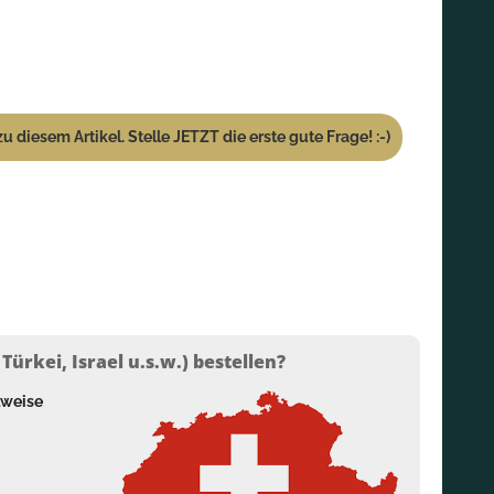
u diesem Artikel. Stelle JETZT die erste gute Frage! :-)
ürkei, Israel u.s.w.) bestellen?
lweise