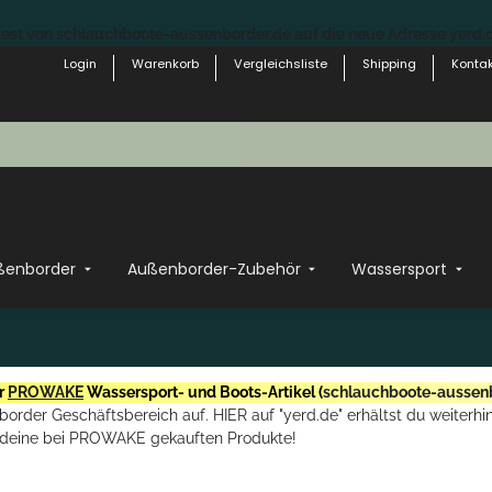
st von schlauchboote-aussenborder.de auf die neue Adresse yerd.de
Login
Warenkorb
Vergleichsliste
Shipping
Kontak
ßenborder
Außenborder-Zubehör
Wassersport
r
PROWAKE
Wassersport- und Boots-Artikel (
schlauchboote-aussen
rder Geschäftsbereich auf. HIER auf "yerd.de" erhältst du weiterhin
deine bei PROWAKE gekauften Produkte!