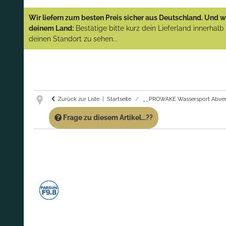
YAMAHA und PARSUN Außenborder
Wir liefern zum besten Preis sicher aus Deutschland. Und wi
(Abverkauf)!
deinem Land:
Bestätige bitte kurz dein Lieferland innerhal
deinen Standort zu sehen...
GARANTIE UND SERVICE:
Du erhältst über
diese Seite weiterhin Support für PROWAKE
Artikel!
Fragen?
Ruf uns für Fragen zu PROWAKE
Artikeln einfach an!
Zurück zur Liste
Startseite
__PROWAKE Wassersport Abver
Frage zu diesem Artikel...??