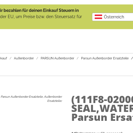
r bezahlen für deinen Einkauf Steuern in
b der EU, um Preise bzw. den Steuersatz für
Österreich
kauf
Außenborder
PARSUN Außenborder
Parsun Außenborder Ersatzteile
(111F8-0200
Parsun Außenborder Ersatzteile, Außenborder
Ersatzteile
:
SEAL,WATER 
Parsun Ersa