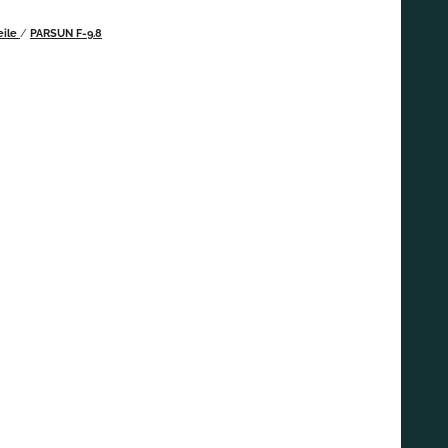
eile
/
PARSUN F-9.8