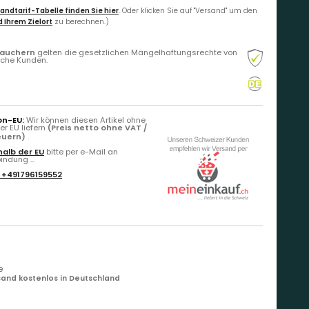
andtarif-Tabelle finden Sie hier
. Oder klicken Sie auf "Versand" um den
 Ihrem Zielort
zu berechnen.)
rauchern
gelten die gesetzlichen Mängelhaftungsrechte von
liche Kunden.
on-EU:
Wir können diesen Artikel ohne
r EU liefern
(Preis netto ohne VAT /
teuern)
.
alb der EU
bitte per e-Mail an
ndung ...
:
+491796159552
e
and kostenlos in Deutschland