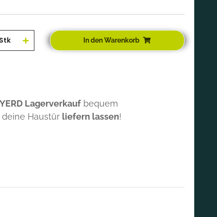
Stk
In den Warenkorb
 YERD Lagerverkauf
bequem
 deine Haustür
liefern lassen
!