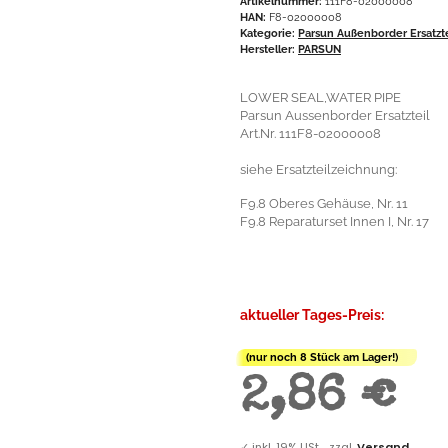
Artikelnummer:
111F8-02000008
HAN:
F8-02000008
Kategorie:
Parsun Außenborder Ersatzt
Hersteller:
PARSUN
LOWER SEAL,WATER PIPE
Parsun Aussenborder Ersatzteil
Art.Nr. 111F8-02000008
siehe Ersatzteilzeichnung:
F9.8 Oberes Gehäuse, Nr. 11
F9.8 Reparaturset Innen I, Nr. 17
aktueller Tages-Preis:
(nur noch 8 Stück am Lager!)
2,86 €
✓
inkl. 19% USt. , zzgl.
Versand