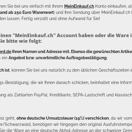
en Sie bei uns einfach mit Ihrem
MeinEinkauf.ch
Konto einkaufen, al
sand ab 250 Euro Warenwert
) und Ihre Sendung über MeinEinkauf.c
en lassen. Fertig verzollt und ohne Aufwand für Sie!
inen "MeinEinkauf.ch" Account haben oder die Ware i
e bitte wie folgt:
erd.de
Ihren Namen und Adresse mit. Ebenso die gewünschten Arti
s ein
Angebot bzw. unverbindliche Auftragsbestätigung.
h ist
, können Sie bei uns natürlich zu den üblichen Geschäftszeite
ags-Bestätigung, die wir Ihnen danach schicken, beinhaltet eine Info
lung als Zahlarten PayPal, Kreditkarte, SEPA-Lastschrift und klassi
eiz geht,
ohne deutsche Umsatzsteuer (19%) verschicken
, da wir vo
hr/Schwarzwald, benötigen wir hingegen den original Ausfuhrstempel 
n Sie die Ware an eine deutsche Abhol-Adresse an der schweizer Gren