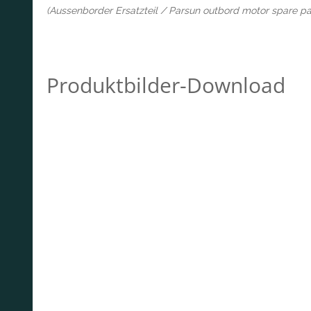
(Aussenborder Ersatzteil / Parsun outbord motor spare pa
Produktbilder-Download