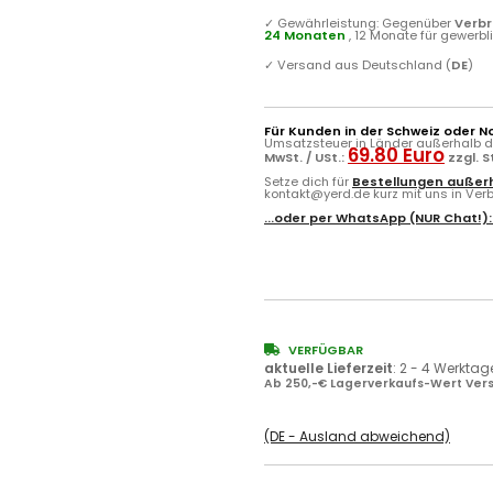
✓
Gewährleistung: Gegenüber
Verb
24 Monaten
, 12 Monate für gewerb
✓
Versand aus Deutschland (
DE
)
Für Kunden in der Schweiz oder N
Umsatzsteuer in Länder außerhalb de
69.80 Euro
MwSt. / USt.:
zzgl. 
Setze dich für
Bestellungen außerh
kontakt@yerd.de kurz mit uns in Verbi
...oder per
WhatsApp
(NUR Chat!)
VERFÜGBAR
aktuelle Lieferzeit
:
2 - 4 Werktag
Ab 250,-€ Lagerverkaufs-Wert Vers
(DE - Ausland abweichend)