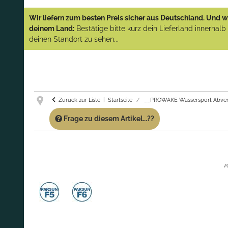
YAMAHA und PARSUN Außenborder
Wir liefern zum besten Preis sicher aus Deutschland. Und wi
(Abverkauf)!
deinem Land:
Bestätige bitte kurz dein Lieferland innerhal
deinen Standort zu sehen...
GARANTIE UND SERVICE:
Du erhältst über
diese Seite weiterhin Support für PROWAKE
Artikel!
Fragen?
Ruf uns für Fragen zu PROWAKE
Artikeln einfach an!
Zurück zur Liste
Startseite
__PROWAKE Wassersport Abver
Frage zu diesem Artikel...??
P