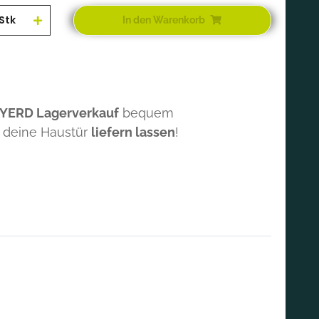
Stk
In den Warenkorb
 YERD Lagerverkauf
bequem
 deine Haustür
liefern lassen
!