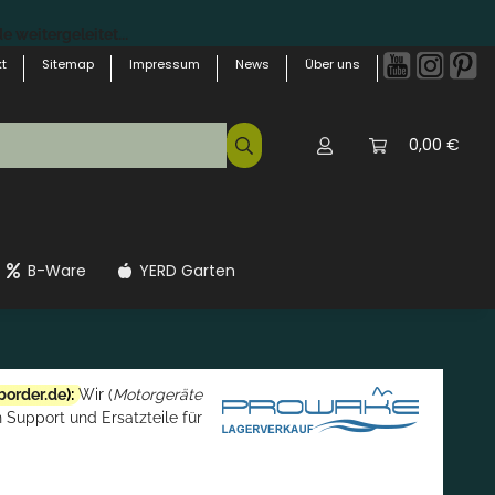
 weitergeleitet...
t
Sitemap
Impressum
News
Über uns
0,00 €
B-Ware
YERD Garten
border.de
):
Wir (
Motorgeräte
 Support und Ersatzteile für