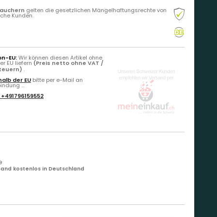
rauchern
gelten die gesetzlichen Mängelhaftungsrechte von
liche Kunden.
on-EU:
Wir können diesen Artikel ohne
r EU liefern
(Preis netto ohne VAT /
Steuern)
.
alb der EU
bitte per e-Mail an
ndung ...
:
+491796159552
e
and kostenlos in Deutschland