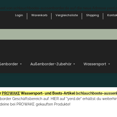
st von schlauchboote-aussenborder.de auf die neue Adresse yerd.de
Login
Warenkorb
Vergleichsliste
Shipping
Kontak
ßenborder
Außenborder-Zubehör
Wassersport
r
PROWAKE
Wassersport- und Boots-Artikel (
schlauchboote-aussen
rder Geschäftsbereich auf. HIER auf "yerd.de" erhältst du weiterhin
deine bei PROWAKE gekauften Produkte!