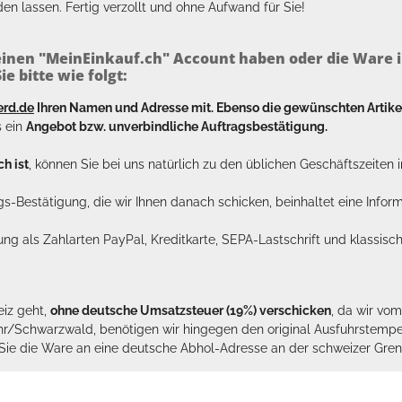
en lassen. Fertig verzollt und ohne Aufwand für Sie!
inen "MeinEinkauf.ch" Account haben oder die Ware i
e bitte wie folgt:
erd.de
Ihren Namen und Adresse mit. Ebenso die gewünschten Arti
s ein
Angebot bzw. unverbindliche Auftragsbestätigung.
h ist
, können Sie bei uns natürlich zu den üblichen Geschäftszeite
ags-Bestätigung, die wir Ihnen danach schicken, beinhaltet eine Info
lung als Zahlarten PayPal, Kreditkarte, SEPA-Lastschrift und klassi
eiz geht,
ohne deutsche Umsatzsteuer (19%) verschicken
, da wir vo
hr/Schwarzwald, benötigen wir hingegen den original Ausfuhrstempel 
n Sie die Ware an eine deutsche Abhol-Adresse an der schweizer Gren