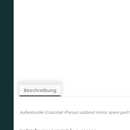
Beschreibung
Außenborder Ersatzteil (Parsun outbord motor spare part):