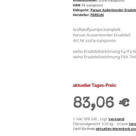
Artikelnummer:
111F4-04090000
HAN:
F4-04090000
Kategorie:
Parsun Außenborder Ersatzt
Hersteller:
PARSUN
Kraftstoffpumpe komplett
Parsun Aussenborder Ersatzteil
Art. Nr. 111F4-04090000
siehe Ersatzteilzeichnung F4/F5 Kr
siehe Ersatzteilzeichnung F6A Treib
aktueller Tages-Preis:
83,06 €
✓
inkl. 19% USt. , zzgl.
Versand
(Versandgewicht: 0,00 kg - Unsere
Vers
Tarif für Ihren
aktuellen Warenkorb und