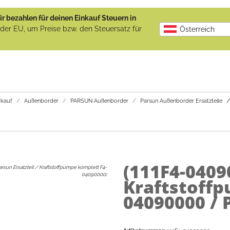
r bezahlen für deinen Einkauf Steuern in
b der EU, um Preise bzw. den Steuersatz für
Österreich
kauf
Außenborder
PARSUN Außenborder
Parsun Außenborder Ersatzteile
(111F4-0409
arsun Ersatzteil / Kraftstoffpumpe komplett F4-
04090000
:
Kraftstoffp
04090000 / 