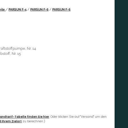
eile
/
PARSUN F-5
/
PARSUN F-6
/
PARSUN F-6
aftstoffpumpe, Nr. 14
stoff, Nr. 15
andtarif-Tabelle finden Sie hier
. Oder klicken Sie auf "Versand" um den
 Ihrem Zielort
zu berechnen.)