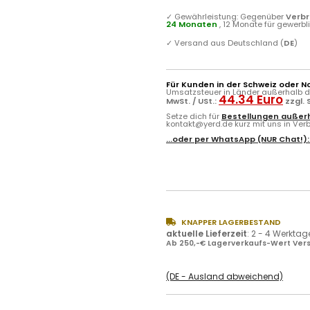
✓
Gewährleistung: Gegenüber
Verb
24 Monaten
, 12 Monate für gewerb
✓
Versand aus Deutschland (
DE
)
Für Kunden in der Schweiz oder N
Umsatzsteuer in Länder außerhalb de
44.34 Euro
MwSt. / USt.:
zzgl.
Setze dich für
Bestellungen außerh
kontakt@yerd.de kurz mit uns in Verbi
...oder per
WhatsApp
(NUR Chat!)
KNAPPER LAGERBESTAND
aktuelle Lieferzeit
:
2 - 4 Werktag
Ab 250,-€ Lagerverkaufs-Wert Vers
(DE - Ausland abweichend)