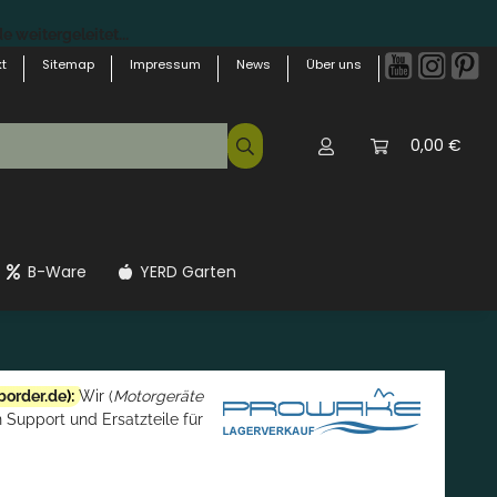
 weitergeleitet...
t
Sitemap
Impressum
News
Über uns
0,00 €
B-Ware
YERD Garten
border.de
):
Wir (
Motorgeräte
 Support und Ersatzteile für