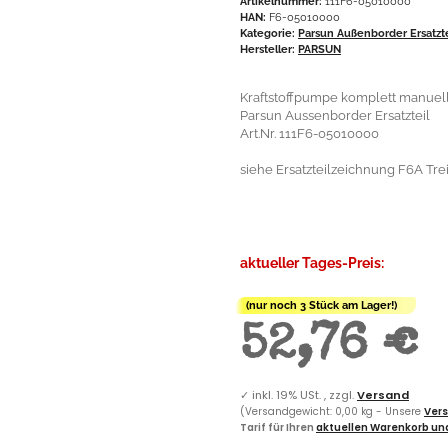
Artikelnummer:
111F6-05010000
HAN:
F6-05010000
Kategorie:
Parsun Außenborder Ersatzt
Hersteller:
PARSUN
Kraftstoffpumpe komplett manuel
Parsun Aussenborder Ersatzteil
Art.Nr. 111F6-05010000
siehe Ersatzteilzeichnung F6A Treib
aktueller Tages-Preis:
(nur noch 3 Stück am Lager!)
52,76 €
✓
inkl. 19% USt. , zzgl.
Versand
(Versandgewicht: 0,00 kg - Unsere
Vers
Tarif für Ihren
aktuellen Warenkorb und