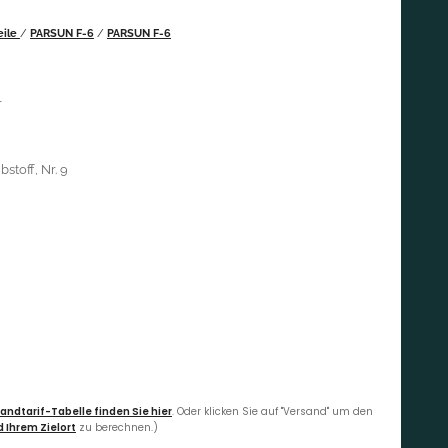
eile
/
PARSUN F-6
/
PARSUN F-6
l
stoff, Nr. 9
andtarif-Tabelle finden Sie hier
. Oder klicken Sie auf "Versand" um den
 Ihrem Zielort
zu berechnen.)