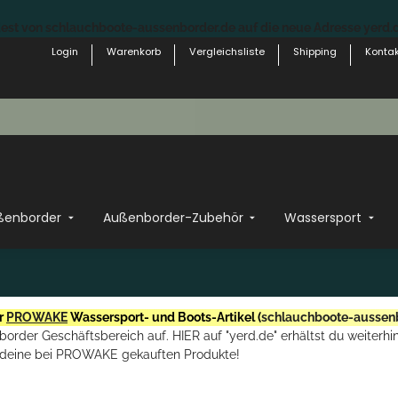
st von schlauchboote-aussenborder.de auf die neue Adresse yerd.de
Login
Warenkorb
Vergleichsliste
Shipping
Kontak
ßenborder
Außenborder-Zubehör
Wassersport
r
PROWAKE
Wassersport- und Boots-Artikel (
schlauchboote-aussen
rder Geschäftsbereich auf. HIER auf "yerd.de" erhältst du weiterhin
deine bei PROWAKE gekauften Produkte!