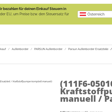
r bezahlen für deinen Einkauf Steuern in
b der EU, um Preise bzw. den Steuersatz für
Österreich
kauf
Außenborder
PARSUN Außenborder
Parsun Außenborder Ersatzteile
(111F6-0501
Ersatzteil / Kraftstoffpumpe komplett manuell
:
Kraftstoff
manuell / P