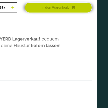
Stk
In den Warenkorb
 YERD Lagerverkauf
bequem
 deine Haustür
liefern lassen
!