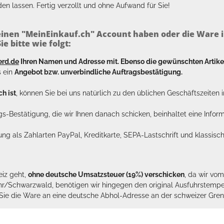
en lassen. Fertig verzollt und ohne Aufwand für Sie!
inen "MeinEinkauf.ch" Account haben oder die Ware i
e bitte wie folgt:
erd.de
Ihren Namen und Adresse mit. Ebenso die gewünschten Arti
s ein
Angebot bzw. unverbindliche Auftragsbestätigung.
h ist
, können Sie bei uns natürlich zu den üblichen Geschäftszeite
ags-Bestätigung, die wir Ihnen danach schicken, beinhaltet eine Info
lung als Zahlarten PayPal, Kreditkarte, SEPA-Lastschrift und klassi
eiz geht,
ohne deutsche Umsatzsteuer (19%) verschicken
, da wir vo
hr/Schwarzwald, benötigen wir hingegen den original Ausfuhrstempel 
n Sie die Ware an eine deutsche Abhol-Adresse an der schweizer Gren