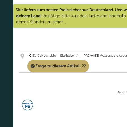
YAMAHA und PARSUN Außenborder
Wir liefern zum besten Preis sicher aus Deutschland. Und wi
(Abverkauf)!
deinem Land:
Bestätige bitte kurz dein Lieferland innerhal
deinen Standort zu sehen...
GARANTIE UND SERVICE:
Du erhältst über
diese Seite weiterhin Support für PROWAKE
Artikel!
Fragen?
Ruf uns für Fragen zu PROWAKE
Artikeln einfach an!
Zurück zur Liste
Startseite
__PROWAKE Wassersport Abver
Frage zu diesem Artikel...??
Parsun 