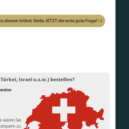
u diesem Artikel. Stelle JETZT die erste gute Frage! :-)
ürkei, Israel u.s.w.) bestellen?
lweise
s wären Sie
h bequem zu