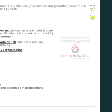
rauchern
gelten die gesetzlichen Mängelhaftungsrechte von
liche Kunden.
on-EU:
Wir können diesen Artikel ohne
r EU liefern
(Preis netto ohne VAT /
 Steuern)
.
alb der EU
bitte per e-Mail an
ndung ...
:
+491796159552
e
and kostenlos in Deutschland