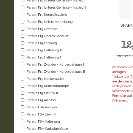
Parsun F15 Unteres Gehäuse + Antrieb I
Parsun F15 Unteres Gehäuse + Antrieb II
Parsun F15 Kontrollsystem
Parsun F15 Untere Verkleidung
SPARK
Parsun F15 Ölwanne
Parsun F15 Oberes Gehäuse
Parsun F15 Lenkung
12
Parsun F15 Halterung II
Tagespreis |
Parsun F15 Halterung I
Parsun F15 Zylinder + Kurbelgehäuse I
momentan nich
Parsun F15 Zylinder + Kurbelgehäuse II
anfragen)
* letzter ver
Parsun F15 Nockenwelle
werden keine 
Parsun F15 Kraftstoffpumpe
verfügbaren L
Verwenden Sie
Parsun F15 Elektrik II
Formular auf d
Parsun F15 Anlasser
Anfragen...
Parsun F6A Anlasser
Parsun F6A Elektrik
Parsun F6A Halterung
Parsun F6A Kurbelgehäuse