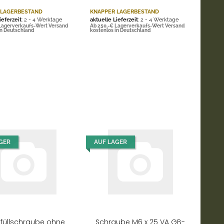
 LAGERBESTAND
KNAPPER LAGERBESTAND
ieferzeit
: 2 - 4 Werktage
aktuelle Lieferzeit
: 2 - 4 Werktage
Lagerverkaufs-Wert Versand
Ab 250,-€ Lagerverkaufs-Wert Versand
in Deutschland
kostenlos in Deutschland
GER
AUF LAGER
nfüllschraube ohne
Schraube M6 x 25 VA GB-