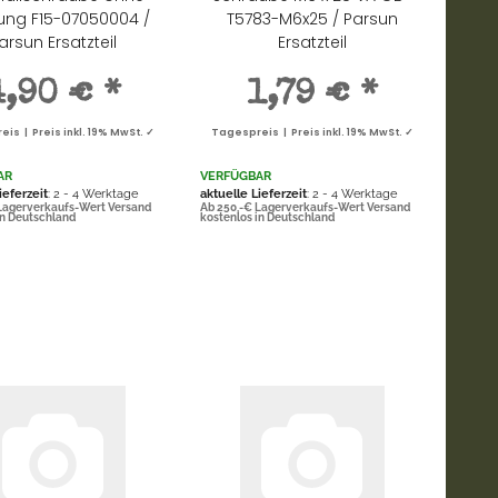
ung F15-07050004 /
T5783-M6x25 / Parsun
arsun Ersatzteil
Ersatzteil
4,90 €
*
1,79 €
*
is | Preis inkl. 19% MwSt. ✓
Tagespreis | Preis inkl. 19% MwSt. ✓
AR
VERFÜGBAR
ieferzeit
: 2 - 4 Werktage
aktuelle Lieferzeit
: 2 - 4 Werktage
Lagerverkaufs-Wert Versand
Ab 250,-€ Lagerverkaufs-Wert Versand
in Deutschland
kostenlos in Deutschland