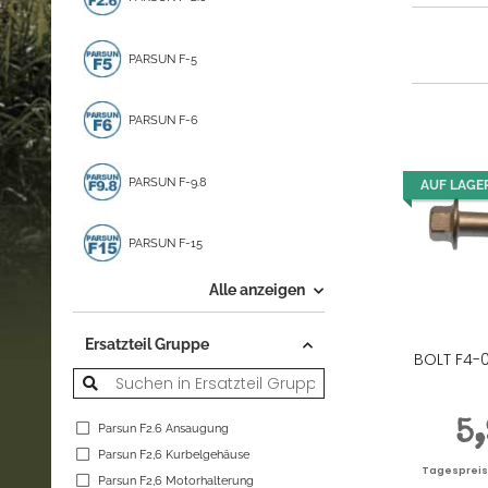
PARSUN F-5
PARSUN F-6
PARSUN F-9.8
AUF LAGE
PARSUN F-15
Alle anzeigen
Ersatzteil Gruppe
BOLT F4-
5
Parsun F2.6 Ansaugung
Parsun F2,6 Kurbelgehäuse
Tagespreis |
Parsun F2,6 Motorhalterung