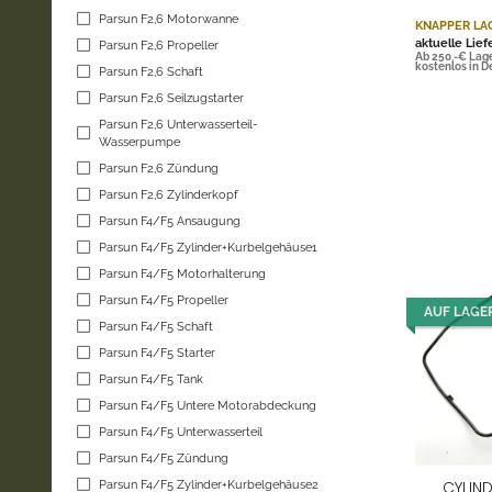
Parsun F2,6 Motorwanne
KNAPPER LA
aktuelle Lief
Parsun F2,6 Propeller
Ab 250,-€ Lag
kostenlos in 
Parsun F2,6 Schaft
Parsun F2,6 Seilzugstarter
Parsun F2,6 Unterwasserteil-
Wasserpumpe
Parsun F2,6 Zündung
Parsun F2,6 Zylinderkopf
Parsun F4/F5 Ansaugung
Parsun F4/F5 Zylinder+Kurbelgehäuse1
Parsun F4/F5 Motorhalterung
Parsun F4/F5 Propeller
AUF LAGE
Parsun F4/F5 Schaft
Parsun F4/F5 Starter
Parsun F4/F5 Tank
Parsun F4/F5 Untere Motorabdeckung
Parsun F4/F5 Unterwasserteil
Parsun F4/F5 Zündung
CYLIN
Parsun F4/F5 Zylinder+Kurbelgehäuse2