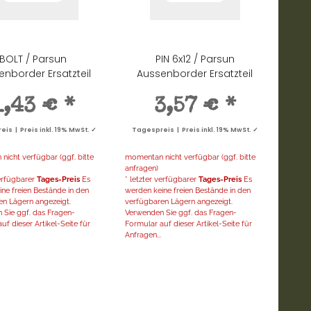
BOLT / Parsun
PIN 6x12 / Parsun
enborder Ersatzteil
Aussenborder Ersatzteil
1,43 €
*
3,57 €
*
is | Preis inkl. 19% MwSt. ✓
Tagespreis | Preis inkl. 19% MwSt. ✓
icht verfügbar (ggf. bitte
momentan nicht verfügbar (ggf. bitte
anfragen)
verfügbarer
Tages-Preis
Es
* letzter verfügbarer
Tages-Preis
Es
ne freien Bestände in den
werden keine freien Bestände in den
en Lägern angezeigt.
verfügbaren Lägern angezeigt.
 Sie ggf. das Fragen-
Verwenden Sie ggf. das Fragen-
uf dieser Artikel-Seite für
Formular auf dieser Artikel-Seite für
Anfragen...