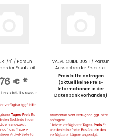
R 1/4" / Parsun
VALVE GUIDE BUSH / Parsun
order Ersatzteil
Aussenborder Ersatzteil
Preis bitte anfragen
,76 €
*
(aktuell keine Preis-
Informationen in der
 Preis inkl. 19% MwSt. ✓
Datenbank vorhanden)
t verfügbar (ggf. bitte
fügbarer
Tages-Preis
Es
momentan nicht verfügbar (ggf. bitte
freien Bestände in den
anfragen)
ägern angezeigt.
* letzter verfügbarer
Tages-Preis
Es
 ggf. das Fragen-
werden keine freien Bestände in den
ieser Artikel-Seite für
verfügbaren Lägern angezeigt.