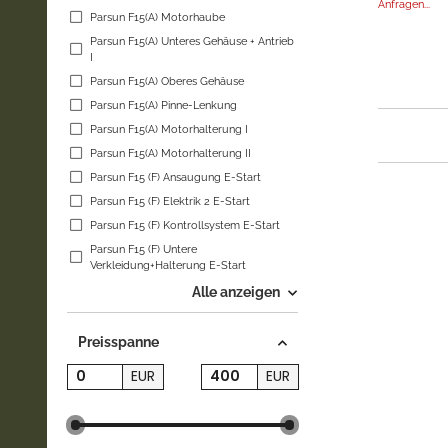
Anfragen...
Parsun F15(A) Motorhaube
Parsun F15(A) Unteres Gehäuse + Antrieb
I
Parsun F15(A) Oberes Gehäuse
Parsun F15(A) Pinne-Lenkung
Parsun F15(A) Motorhalterung I
Parsun F15(A) Motorhalterung II
Parsun F15 (F) Ansaugung E-Start
Parsun F15 (F) Elektrik 2 E-Start
Parsun F15 (F) Kontrollsystem E-Start
Parsun F15 (F) Untere
Verkleidung+Halterung E-Start
Alle anzeigen
Preisspanne
EUR
EUR