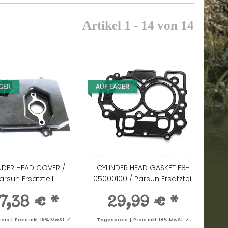
Artikel 1 - 14 von 14
GER
AUF LAGER
NDER HEAD COVER /
CYLINDER HEAD GASKET F8-
arsun Ersatzteil
05000100 / Parsun Ersatzteil
7,38 €
*
29,99 €
*
is | Preis inkl. 19% MwSt. ✓
Tagespreis | Preis inkl. 19% MwSt. ✓