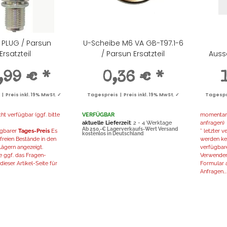
 PLUG / Parsun
U-Scheibe M6 VA GB-T97.1-6
Ersatzteil
/ Parsun Ersatzteil
Auss
,99 €
*
0,36 €
*
 Preis inkl. 19% MwSt. ✓
Tagespreis | Preis inkl. 19% MwSt. ✓
Tagespre
t verfügbar (ggf. bitte
VERFÜGBAR
momentan n
aktuelle Lieferzeit
: 2 - 4 Werktage
anfragen)
Ab 250,-€ Lagerverkaufs-Wert Versand
fügbarer
Tages-Preis
Es
* letzter 
kostenlos in Deutschland
freien Bestände in den
werden kei
ägern angezeigt.
verfügbar
 ggf. das Fragen-
Verwenden
ieser Artikel-Seite für
Formular a
Anfragen...