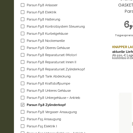
GASKET
Parsun F9.8 Anlasser
Pars
Parsun F9.8 Elektrik
Parsun F9.8 Halterung
6
Parsun F9.8 Kontrollsystem Steuerung
Parsun F9.8 Kurbelgehäuse
Tagespreis |
Parsun F9.8 Nockenwelle
KNAPPER LA
Parsun F9.8 Oberes Gehäuse
aktuelle Lief
Parsun F9.8 Reparaturset (Motor)
Ab 250,-€ Lag
kostenlos in 
Parsun F9.8 Reparaturset Innen II
Parsun F9.8 Reparaturset Zylinderkopf
Parsun F9.8 Tank Abdeckung
Parsun F9.8 Kraftstoffpumpe
Parsun F9.8 Unteres Gehäuse
Parsun F9.8 Untergehäuse + Antrieb
Parsun F9.8 Zylinderkopf
Parsun F9.8 Vergaser-Ansaugung
Parsun F15 Ansaugung
Parsun F15 Elektrik I