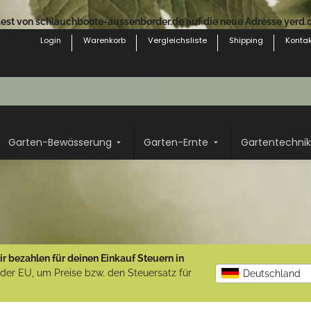
st von schlauchboote-aussenborder.de auf die neue Adresse yerd.de
Login
Warenkorb
Vergleichsliste
Shipping
Kontak
Garten-Bewässerung
Garten-Ernte
Gartentechnik
r bezahlen für deinen Einkauf Steuern in
b der EU, um Preise bzw. den Steuersatz für
Deutschland