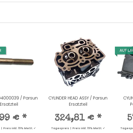
R
AUF LA
04000039 / Parsun
CYLINDER HEAD ASSY / Parsun
CYLI
Ersatzteil
Ersatzteil
P
,99 €
*
324,81 €
*
5
 Preis inkl. 19% MwSt. ✓
Tagespreis | Preis inkl. 19% MwSt. ✓
Tagespre