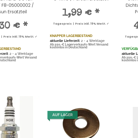
 F8-05000002 /
Dicht
un Ersatzteil
P
1,99 €
*
,30 €
*
Tagespreis | Preis inkl. 19% MwSt. ✓
KNAPPER LAGERBESTAND
 Preis inkl. 19% MwSt. ✓
Tagespre
aktuelle Lieferzeit
: 2 - 4 Werktage
Ab 250,-€ Lagerverkaufs-Wert Versand
kostenlos in Deutschland
GERBESTAND
VERFÜGB
erzeit
: 2 - 4 Werktage
aktuelle L
erverkaufs-Wert Versand
Ab 250,-€ 
Deutschland
kostenlos 
AUF LAGER