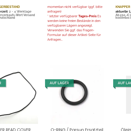
GERBESTAND
momentan nicht verfügbar (ggf. bitte
KNAPPER
erzeit
: 2 - 4 Werktage
anfragen)
aktuelle L
erverkaufs-Wert Versand
Ab 250,-€ 
* letzter verfügbarer
Tages-Preis
Es
Deutschland
kostenlos 
werden keine freien Bestände in den
verfügbaren Lägern angezeigt.
Verwenden Sie ggf. das Fragen-
Formular auf dieser Artikel-Seite für
Anfragen...
R
AUF LAGER
AUF LA
DER READ COVER
O-RING / Parsun Ersatzteil
Ölei