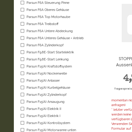
Parsun F6A Steuerung Pinne
Parsun F6A Oberes Gehäuse
Parsun F6A Top Motorhaube
Parsun F6A Treibstoff
Parsun F6A Untere Abdeckung
Parsun F6A Unteres Gehäuse + Antrieb
Parsun F6A Zylinderkopf
Parsun F9.8E-Start Startelektrik
STOPPE
Parsun F9.8E-Start Lenkung
Aussenb
Parsun F15(A) Kraftstoffsystem
Parsun F15(A) Nockenwelle
4
Parsun F15(A) Anlasser
Parsun F15(A) Kurbelgehäuse
Tagespreis |
Parsun F15(A) Zylinderkopf
momentan nich
Parsun F15(A) Ansaugung
anfragen)
Parsun F15(A) Elektrik II
* letzter ver
werden keine 
Parsun F15(A) Elektrik I
verfügbaren L
Parsun F15(A) Kontrollsystem
Verwenden Sie
Formular auf d
Parsun F15(A) Motorwanne unten