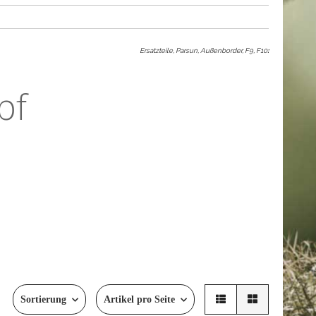
Ersatzteile, Parsun, Außenborder, F9, F10
:
pf
Sortierung
Artikel pro Seite