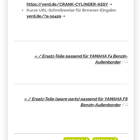
https://yerd.de/CRANK-CYLINDER-ASSY
➔
Kurze URL-Schreibweise für Browser-Eingabe:
yerd.de/?a=10429
➔
« / Ersatz-Teile passend für YAMAHA F4 Benzin-
Außenborder
/
∴
« / Ersatz-Teile (spare parts) passend für YAMAHA F6
Benzin-Außenborder
/
∴
Produkteigenschaft
Wert
YAMAHA F-4
YAMAHA F-5