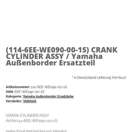
(114-6EE-WE090-00-1S)
CRANK
CYLINDER ASSY / Yamaha
Außenborder Ersatzteil
*
in Deutschland Lieferung frei Haus!
Artikelnummer:
114-6EE-WE090-00-1S
HAN:
6EE-WE090-00-1S
Kategorie:
Yamaha Außenborder Ersatzteile
Hersteller:
YAMAHA
CRANK CYLINDER ASSY
Art.Nr.114-6EE-WE090-00-1S
siehe Ersatzteilzeichnung Yamaha: