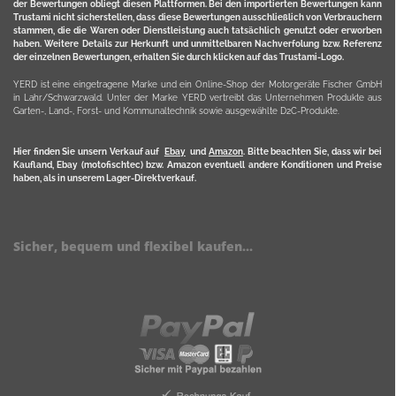
der Bewertungen obliegt diesen Plattformen. Bei den importierten Bewertungen kann
Trustami nicht sicherstellen, dass diese Bewertungen ausschließlich von Verbrauchern
stammen, die die Waren oder Dienstleistung auch tatsächlich genutzt oder erworben
haben. Weitere Details zur Herkunft und unmittelbaren Nachverfolung bzw. Referenz
der einzelnen Bewertungen, erhalten Sie durch klicken auf das Trustami-Logo.
YERD ist eine eingetragene Marke und ein Online-Shop der Motorgeräte Fischer GmbH
in Lahr/Schwarzwald. Unter der Marke YERD vertreibt das Unternehmen Produkte aus
Garten-, Land-, Forst- und Kommunaltechnik sowie ausgewählte D2C-Produkte.
Hier finden Sie unsern Verkauf auf
Ebay
und
Amazon
. Bitte beachten Sie, dass wir bei
Kaufland, Ebay (motofischtec) bzw. Amazon eventuell andere Konditionen und Preise
haben, als in unserem Lager-Direktverkauf.
Sicher, bequem und flexibel kaufen...