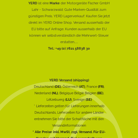
YERD
ist eine
Marke
der Motorgeräte Fischer GmbH
Lahr - Schwarzwald: Gute Marken-Qualität zum
günstigen Preis. YERD Lagerverkauf: Kaufen Sie jetzt
direkt im YERD Online Shop. Versand ausserhalb der
EU bitte auf Anfrage. Kunden ausserhalb der EU
können wir selbstverständlich die Mehrwert-Steuer
erstatten......
Tel.: +49 (0) 7821 58838 30
YERD Versand (shipping)
Deutschland
(DE)
, Österreich
(AT)
, France
(FR)
,
Nederland
(NL)
, Belgique België Belgien
(BE)
,
Lëtzebuerg
(LU)
, Sverige
(SE)
* Lieferzeiten gelten für Lieferungen innerhalb
Deutschlands, Lieferzeiten für andere Länder
entnehmen Sie bitte der Schaltfläche mit den
Versandinformationen
* Alle Preise inkl. MwSt. zzgl. Versand. Für EU-