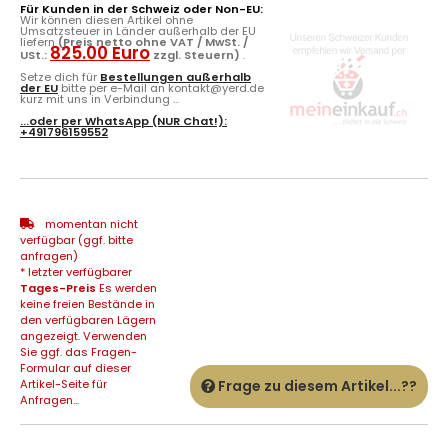
Für Kunden in der Schweiz oder Non-EU:
Wir können diesen Artikel ohne
Umsatzsteuer in Länder außerhalb der EU
liefern
(Preis netto ohne VAT / MwSt. /
825.00 Euro
USt.:
zzgl. Steuern)
.
Setze dich für
Bestellungen außerhalb
der EU
bitte per e-Mail an kontakt@yerd.de
kurz mit uns in Verbindung ...
...oder per
WhatsApp
(NUR Chat!):
+491796159552
momentan nicht
verfügbar (ggf. bitte
anfragen)
* letzter verfügbarer
Tages-Preis
Es werden
keine freien Bestände in
den verfügbaren Lägern
angezeigt. Verwenden
Sie ggf. das Fragen-
Formular auf dieser
Artikel-Seite für
Frage zu diesem Artikel...??
Anfragen...