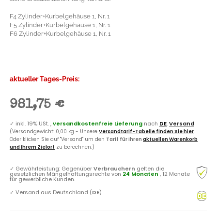
F4 Zylinder+Kurbelgehäuse 1, Nr. 1
F5 Zylinder+Kurbelgehäuse 1, Nr. 1
F6 Zylinder+Kurbelgehäuse 1, Nr. 1
aktueller Tages-Preis:
981,75 €
✓
inkl. 19% USt. ,
versandkostenfreie Lieferung
nach
DE
.
Versand
(Versandgewicht: 0,00 kg - Unsere
Versandtarif-Tabelle finden Sie hier
.
Oder klicken Sie auf "Versand" um den
Tarif für Ihren
aktuellen Warenkorb
und Ihrem Zielort
zu berechnen.)
✓
Gewährleistung: Gegenüber
Verbrauchern
gelten die
gesetzlichen Mängelhaftungsrechte von
24 Monaten
, 12 Monate
für gewerbliche Kunden.
✓
Versand aus Deutschland (
DE
)