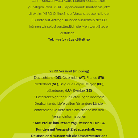
Lahr - Schwarzwald: Gute Marken-Qualität zum
günstigen Preis. YERD Lagerverkauf: Kaufen Sie jetzt
direkt im YERD Online Shop. Versand ausserhalb der
EU bitte auf Anfrage. Kunden ausserhalb der EU
können wir selbstverständlich die Mehrwert-Steuer
erstatten......
Tel.: +49 (0) 7821 58838 30
YERD Versand (shipping)
Deutschland
(DE)
, Österreich
(AT)
, France
(FR)
,
Nederland
(NL)
, Belgique België Belgien
(BE)
,
Lëtzebuerg
(LU)
, Sverige
(SE)
* Lieferzeiten gelten für Lieferungen innerhalb
Deutschlands, Lieferzeiten für andere Länder
entnehmen Sie bitte der Schaltfläche mit den
Versandinformationen
* Alle Preise inkl. MwSt. zzgl. Versand. Für EU-
Kunden mit Versand-Ziel ausserhalb von
Deutschland müssen wir die Umsatzsteuer des