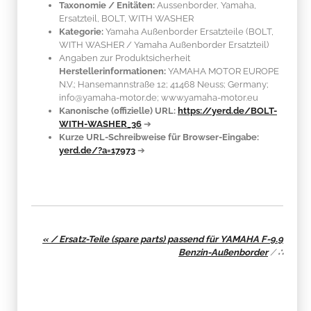
Taxonomie / Enitäten:
Aussenborder, Yamaha,
Ersatzteil, BOLT, WITH WASHER
Kategorie:
Yamaha Außenborder Ersatzteile (BOLT,
WITH WASHER / Yamaha Außenborder Ersatzteil)
Angaben zur Produktsicherheit
Herstellerinformationen:
YAMAHA MOTOR EUROPE
N.V.; Hansemannstraße 12; 41468 Neuss; Germany;
info@yamaha-motor.de; www.yamaha-motor.eu
Kanonische (offizielle) URL:
https://yerd.de/BOLT-
WITH-WASHER_36
➔
Kurze URL-Schreibweise für Browser-Eingabe:
yerd.de/?a=17973
➔
« / Ersatz-Teile (spare parts) passend für YAMAHA F-9.9
Benzin-Außenborder
/
∴