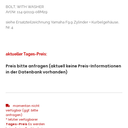
BOLT, WITH WASHER
Art.Nr. 114-90119-08M29
siehe Ersatzteilzeichnung Yamaha F9.9 Zylinder + Kurbelgehäuse,
Nr. 4
aktueller Tages-Preis:
Preis bitte anfragen (aktuell keine Preis-Informationen
in der Datenbank vorhanden)
momentan nicht
verfügbar (ggf. bitte
anfragen)
* letzter verfügbarer
Tages-Preis
Es werden