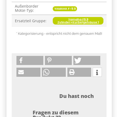
Außenborder
Produkteigenschaft
Wert
YAMAHA F-9.9
Motor-Typ:
Yamaha F9.9
Ersatzteil Gruppe:
Zylinder+Kurbelgehäuse 1
* Kategorisierung - entspricht nicht dem genauen Maß!
Du hast noch
Fragen zu diesem