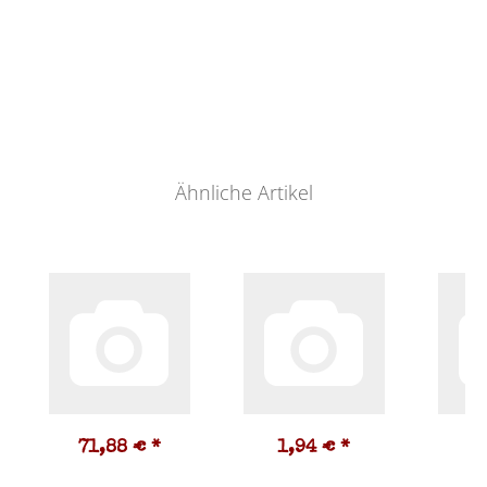
Ähnliche Artikel
71,88 €
*
1,94 €
*
3