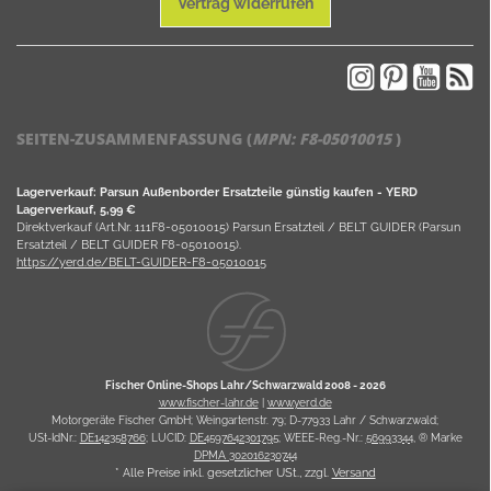
Vertrag widerrufen
SEITEN-ZUSAMMENFASSUNG (
MPN:
F8-05010015
)
Lagerverkauf: Parsun Außenborder Ersatzteile günstig kaufen - YERD
Lagerverkauf, 5,99 €
Direktverkauf (Art.Nr. 111F8-05010015) Parsun Ersatzteil / BELT GUIDER (Parsun
Ersatzteil / BELT GUIDER F8-05010015).
https://yerd.de/BELT-GUIDER-F8-05010015
Fischer Online-Shops Lahr/Schwarzwald 2008 -
2026
www.fischer-lahr.de
|
www.yerd.de
Motorgeräte Fischer GmbH; Weingartenstr. 79; D-77933 Lahr / Schwarzwald;
USt-IdNr.:
DE142358766
; LUCID:
DE4597642301795
; WEEE-Reg.-Nr.:
56993344
, ® Marke
DPMA 302016230744
* Alle Preise inkl. gesetzlicher USt., zzgl.
Versand