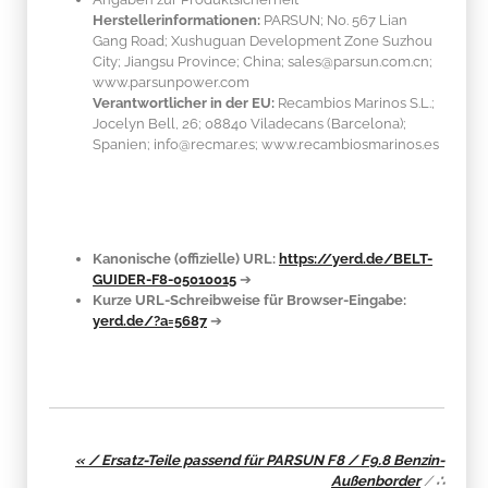
Herstellerinformationen:
PARSUN; No. 567 Lian
Gang Road; Xushuguan Development Zone Suzhou
City; Jiangsu Province; China; sales@parsun.com.cn;
www.parsunpower.com
Verantwortlicher in der EU:
Recambios Marinos S.L.;
Jocelyn Bell, 26; 08840 Viladecans (Barcelona);
Spanien; info@recmar.es; www.recambiosmarinos.es
Kanonische (offizielle) URL:
https://yerd.de/BELT-
GUIDER-F8-05010015
➔
Kurze URL-Schreibweise für Browser-Eingabe:
yerd.de/?a=5687
➔
« / Ersatz-Teile passend für PARSUN F8 / F9.8 Benzin-
Außenborder
/
∴