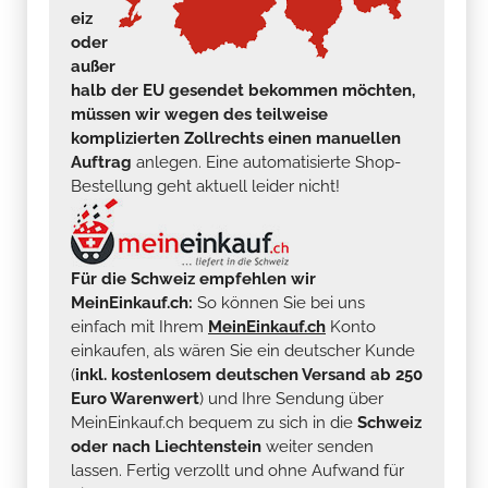
eiz
oder
außer
halb der EU gesendet bekommen möchten,
müssen wir wegen des teilweise
komplizierten Zollrechts einen manuellen
Auftrag
anlegen. Eine automatisierte Shop-
Bestellung geht aktuell leider nicht!
Für die Schweiz empfehlen wir
MeinEinkauf.ch:
So können Sie bei uns
einfach mit Ihrem
MeinEinkauf.ch
Konto
einkaufen, als wären Sie ein deutscher Kunde
(
inkl. kostenlosem deutschen Versand ab 250
Euro Warenwert
) und Ihre Sendung über
MeinEinkauf.ch bequem zu sich in die
Schweiz
oder nach Liechtenstein
weiter senden
lassen. Fertig verzollt und ohne Aufwand für