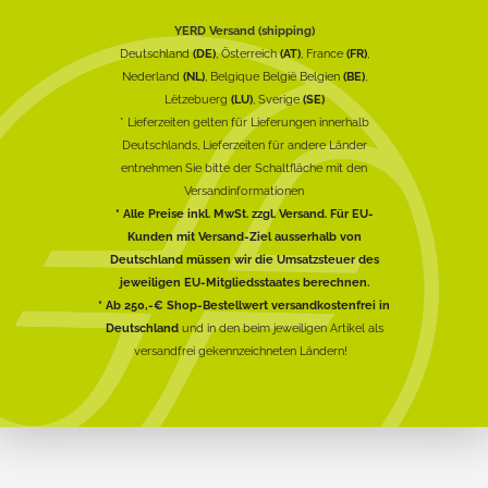
YERD Versand (shipping)
Deutschland
(DE)
, Österreich
(AT)
, France
(FR)
,
Nederland
(NL)
, Belgique België Belgien
(BE)
,
Lëtzebuerg
(LU)
, Sverige
(SE)
* Lieferzeiten gelten für Lieferungen innerhalb
Deutschlands, Lieferzeiten für andere Länder
entnehmen Sie bitte der Schaltfläche mit den
Versandinformationen
* Alle Preise inkl. MwSt. zzgl. Versand. Für EU-
Kunden mit Versand-Ziel ausserhalb von
Deutschland müssen wir die Umsatzsteuer des
jeweiligen EU-Mitgliedsstaates berechnen.
* Ab 250,-€ Shop-Bestellwert versandkostenfrei in
Deutschland
und in den beim jeweiligen Artikel als
versandfrei gekennzeichneten Ländern!