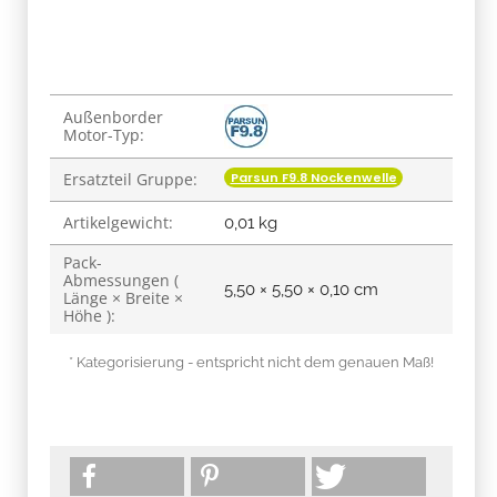
Produkteigenschaft
Wert
Außenborder
Motor-Typ:
Parsun F9.8 Nockenwelle
Ersatzteil Gruppe:
Artikelgewicht:
0,01
kg
Pack-
Abmessungen (
5,50 × 5,50 × 0,10 cm
Länge × Breite ×
Höhe ):
* Kategorisierung - entspricht nicht dem genauen Maß!