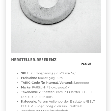
HERSTELLER-REFERENZ
SKU:
111F8-05010015
(YERD Art-Nr.)
Preis ohne MwSt.:
5.03 Euro
TARIC-Code für internat. Versand:
84099900
Marke:
PARSUN
(F8-05010015)
/
Taxonomie / Enitäten:
Parsun Ersatzteil / BELT
GUIDER F8-05010015
Kategorie:
Parsun Außenborder Ersatzteile (BELT
GUIDER F8-05010015 / Parsun Ersatzteil)
Angaben zur Produktsicherheit