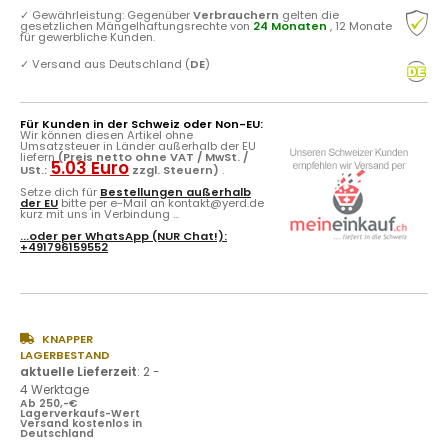
✓
Gewährleistung: Gegenüber
Verbrauchern
gelten die
gesetzlichen Mängelhaftungsrechte von
24 Monaten
, 12 Monate
für gewerbliche Kunden.
✓
Versand aus Deutschland (
DE
)
Für Kunden in der Schweiz oder Non-EU:
Wir können diesen Artikel ohne
Umsatzsteuer in Länder außerhalb der EU
liefern
(Preis netto ohne VAT / MwSt. /
5.03 Euro
USt.:
zzgl. Steuern)
.
Setze dich für
Bestellungen außerhalb
der EU
bitte per e-Mail an kontakt@yerd.de
kurz mit uns in Verbindung ...
...oder per
WhatsApp
(NUR Chat!):
+491796159552
KNAPPER
LAGERBESTAND
aktuelle Lieferzeit
:
2 -
4 Werktage
Ab 250,-€
Lagerverkaufs-Wert
Versand kostenlos in
Deutschland