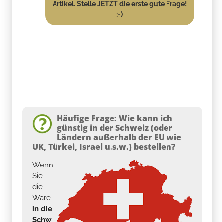
Artikel. Stelle JETZT die erste gute Frage!
:-)
Häufige Frage: Wie kann ich
günstig in der Schweiz (oder
Ländern außerhalb der EU wie
UK, Türkei, Israel u.s.w.) bestellen?
Wenn
Sie
die
Ware
in die
Schw