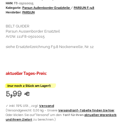
HAN:
F8-05010015
Kategorie:
Parsun Außenborder Ersatzteile
/
PARSUN F-9.8
Hersteller:
PARSUN
BELT GUIDER
Parsun Aussenborder Ersatzteil
Art.Nr. 111F8-05010015
siehe Ersatzteilzeichnung F9.8 Nockenwelle, Nr. 12
aktueller Tages-Preis:
(nur noch 2 Stück am Lager!)
5,99 €
✓
inkl. 19% USt. , zzgl.
Versand
(Versandgewicht: 0,00 kg - Unsere
Versandtarif-Tabelle finden Sie hier
.
Oder klicken Sie auf "Versand" um den
Tarif für Ihren
aktuellen Warenkorb
und Ihrem Zielort
zu berechnen.)