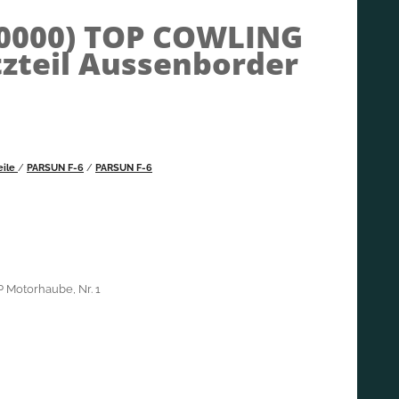
0000)
TOP COWLING
tzteil Aussenborder
eile
/
PARSUN F-6
/
PARSUN F-6
 Motorhaube, Nr. 1