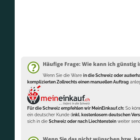
Häufige Frage: Wie kann ich günstig i
Wenn Sie die Ware
in die Schweiz oder außer
komplizierten Zollrechts einen manuellen Auftrag
anleg
Für die Schweiz empfehlen wir MeinEinkauf.ch:
So könn
ein deutscher Kunde (
inkl. kostenlosem deutschen Ver
sich in die
Schweiz oder nach Liechtenstein
weiter send
Wenn Sie das nicht wünschen bzw. ke