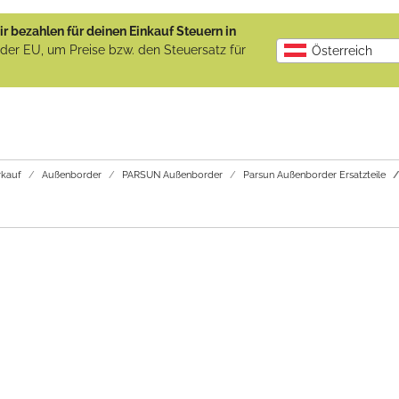
r bezahlen für deinen Einkauf Steuern in
b der EU, um Preise bzw. den Steuersatz für
Österreich
kauf
Außenborder
PARSUN Außenborder
Parsun Außenborder Ersatzteile