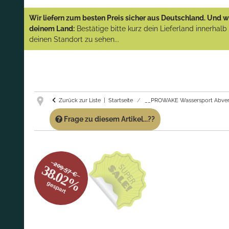
YAMAHA und PARSUN Außenborder
Wir liefern zum besten Preis sicher aus Deutschland. Und wi
(Abverkauf)!
deinem Land:
Bestätige bitte kurz dein Lieferland innerhal
deinen Standort zu sehen...
GARANTIE UND SERVICE:
Du erhältst über
diese Seite weiterhin Support für PROWAKE
Artikel!
Fragen?
Ruf uns für Fragen zu PROWAKE
Artikeln einfach an!
Zurück zur Liste
Startseite
__PROWAKE Wassersport Abver
Frage zu diesem Artikel...??
209.57 €
38.02%
gespart