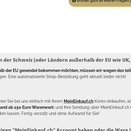
Bisher gibt es keine Fragen z
n der Schweiz (oder Ländern außerhalb der EU wie UK, T
halb der EU gesendet bekommen möchten, müssen wir wegen des tei
en. Eine automatisierte Shop-Bestellung geht aktuell leider nicht!
en Sie bei uns einfach mit Ihrem
MeinEinkauf.ch
Konto einkaufen, al
sand ab 250 Euro Warenwert
) und Ihre Sendung über MeinEinkauf.c
en lassen. Fertig verzollt und ohne Aufwand für Sie!
inen "MeinEinkauf.ch" Account haben oder die Ware i