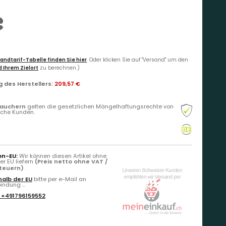
€
andtarif-Tabelle finden Sie hier
. Oder klicken Sie auf "Versand" um den
 Ihrem Zielort
zu berechnen.)
 des Herstellers
:
209,57 €
rauchern
gelten die gesetzlichen Mängelhaftungsrechte von
liche Kunden.
on-EU:
Wir können diesen Artikel ohne
r EU liefern
(Preis netto ohne VAT /
Steuern)
.
alb der EU
bitte per e-Mail an
ndung ...
:
+491796159552