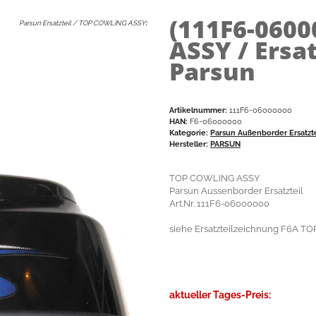
(111F6-0600
Parsun Ersatzteil / TOP COWLING ASSY
:
ASSY / Ersa
Parsun
Artikelnummer:
111F6-06000000
HAN:
F6-06000000
Kategorie:
Parsun Außenborder Ersatzt
Hersteller:
PARSUN
TOP COWLING ASSY
Parsun Aussenborder Ersatzteil
Art.Nr. 111F6-06000000
siehe Ersatzteilzeichnung F6A TOP
aktueller Tages-Preis: