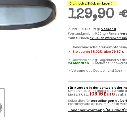
(nur noch 1 Stück am Lager!)
129,90 
✓
inkl. 19% USt. , zzgl.
Versand
(Versandgewicht: 0,00 kg - Unsere
Vers
Tarif für Ihren
aktuellen Warenkorb und
Unverbindliche Preisempfehlung
✓
(Sie sparen
38.02%
, also
79,67 €
)
✓
Gewährleistung: Gegenüber
Verb
24 Monaten
, 12 Monate für gewerb
✓
Versand aus Deutschland (
DE
)
Für Kunden in der Schweiz oder N
Umsatzsteuer in Länder außerhalb de
109.16 Euro
MwSt. / USt.:
zzgl. 
Setze dich für
Bestellungen außerh
kontakt@yerd.de kurz mit uns in Verbi
...oder per
WhatsApp
(NUR Chat!)