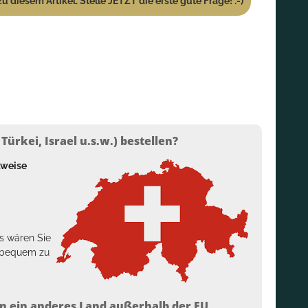
u diesem Artikel. Stelle JETZT die erste gute Frage! :-)
ürkei, Israel u.s.w.) bestellen?
lweise
s wären Sie
h bequem zu
n ein anderes Land außerhalb der EU