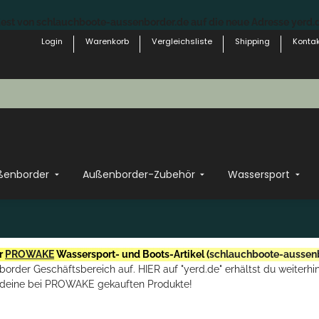
st von schlauchboote-aussenborder.de auf die neue Adresse yerd.de
Login
Warenkorb
Vergleichsliste
Shipping
Kontak
ßenborder
Außenborder-Zubehör
Wassersport
r
PROWAKE
Wassersport- und Boots-Artikel (
schlauchboote-aussen
rder Geschäftsbereich auf. HIER auf "yerd.de" erhältst du weiterhin
deine bei PROWAKE gekauften Produkte!