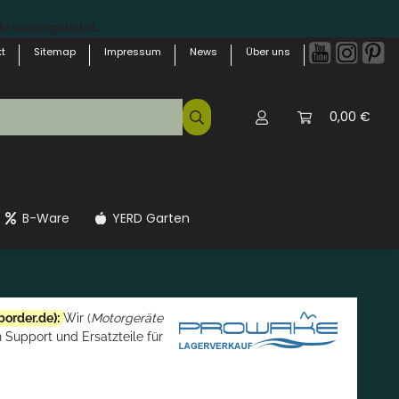
 weitergeleitet...
t
Sitemap
Impressum
News
Über uns
0,00 €
B-Ware
YERD Garten
border.de
):
Wir (
Motorgeräte
 Support und Ersatzteile für