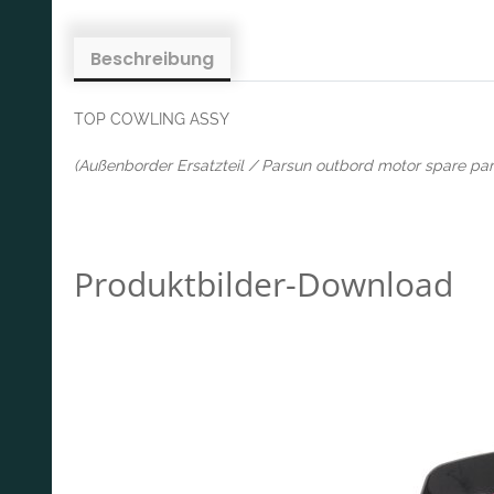
Beschreibung
TOP COWLING ASSY
(Außenborder Ersatzteil / Parsun outbord motor spare par
Produktbilder-Download