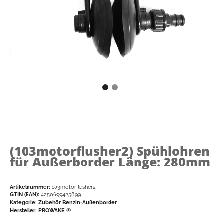
(103motorflusher2)
Spühlohren
für Außerborder Länge: 280mm
Artikelnummer:
103motorflusher2
GTIN (EAN):
4250699425899
Kategorie:
Zubehör Benzin-Außenborder
Hersteller:
PROWAKE ®