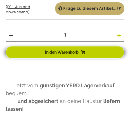
(DE - Ausland
Frage zu diesem Artikel...??
abweichend)
In den Warenkorb
... jetzt vom
günstigen YERD Lagerverkauf
bequem
und abgesichert
an deine Haustür
liefern
lassen
!