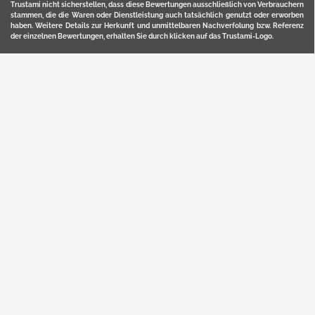
Trustami nicht sicherstellen, dass diese Bewertungen ausschließlich von Verbrauchern
stammen, die die Waren oder Dienstleistung auch tatsächlich genutzt oder erworben
haben. Weitere Details zur Herkunft und unmittelbaren Nachverfolung bzw. Referenz
der einzelnen Bewertungen, erhalten Sie durch klicken auf das Trustami-Logo.
YERD ist eine eingetragene Marke und ein Online-Shop der Motorgeräte Fischer GmbH
in Lahr/Schwarzwald. Unter der Marke YERD vertreibt das Unternehmen Produkte aus
Garten-, Land-, Forst- und Kommunaltechnik sowie ausgewählte D2C-Produkte.
Hier finden Sie unsern Verkauf auf
Ebay
und
Amazon
. Bitte beachten Sie, dass wir bei
Kaufland, Ebay (motofischtec) bzw. Amazon eventuell andere Konditionen und Preise
haben, als in unserem Lager-Direktverkauf.
Sicher, bequem und flexibel kaufen...