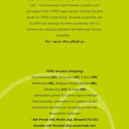
Lahr - Schwarzwald: Gute Marken-Qualität zum
günstigen Preis. YERD Lagerverkauf: Kaufen Sie jetzt
direkt im YERD Online Shop. Versand ausserhalb der
EU bitte auf Anfrage. Kunden ausserhalb der EU
können wir selbstverständlich die Mehrwert-Steuer
erstatten......
Tel.: +49 (0) 7821 58838 30
YERD Versand (shipping)
Deutschland
(DE)
, Österreich
(AT)
, France
(FR)
,
Nederland
(NL)
, Belgique België Belgien
(BE)
,
Lëtzebuerg
(LU)
, Sverige
(SE)
* Lieferzeiten gelten für Lieferungen innerhalb
Deutschlands, Lieferzeiten für andere Länder
entnehmen Sie bitte der Schaltfläche mit den
Versandinformationen
* Alle Preise inkl. MwSt. zzgl. Versand. Für EU-
Kunden mit Versand-Ziel ausserhalb von