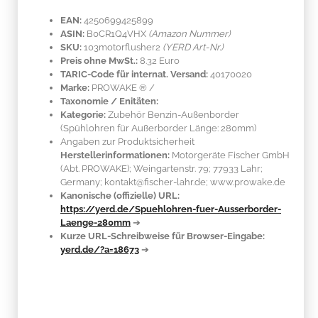
EAN:
4250699425899
ASIN:
B0CR1Q4VHX
(Amazon Nummer)
SKU:
103motorflusher2
(YERD Art-Nr.)
Preis ohne MwSt.:
8.32 Euro
TARIC-Code für internat. Versand:
40170020
Marke:
PROWAKE ®
/
Taxonomie / Enitäten:
Kategorie:
Zubehör Benzin-Außenborder
(Spühlohren für Außerborder Länge: 280mm)
Angaben zur Produktsicherheit
Herstellerinformationen:
Motorgeräte Fischer GmbH
(Abt. PROWAKE); Weingartenstr. 79; 77933 Lahr;
Germany; kontakt@fischer-lahr.de; www.prowake.de
Kanonische (offizielle) URL:
https://yerd.de/Spuehlohren-fuer-Ausserborder-
Laenge-280mm
➔
Kurze URL-Schreibweise für Browser-Eingabe:
yerd.de/?a=18673
➔