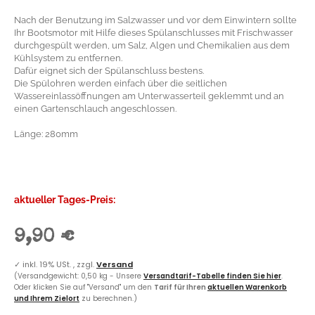
Nach der Benutzung im Salzwasser und vor dem Einwintern sollte
Ihr Bootsmotor mit Hilfe dieses Spülanschlusses mit Frischwasser
durchgespült werden, um Salz, Algen und Chemikalien aus dem
Kühlsystem zu entfernen.
Dafür eignet sich der Spülanschluss bestens.
Die Spülohren werden einfach über die seitlichen
Wassereinlassöffnungen am Unterwasserteil geklemmt und an
einen Gartenschlauch angeschlossen.
Länge: 280mm
aktueller Tages-Preis:
9,90 €
✓
inkl. 19% USt. , zzgl.
Versand
(Versandgewicht: 0,50 kg - Unsere
Versandtarif-Tabelle finden Sie hier
.
Oder klicken Sie auf "Versand" um den
Tarif für Ihren
aktuellen Warenkorb
und Ihrem Zielort
zu berechnen.)