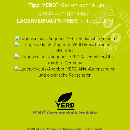
®
Tipp:
YERD
Gartentechnik
...jetzt
gleich zum günstigen
LAGERVERKAUFS-PREIS
mitbestellen!
®
YERD
Gartentechnik-Produkte
YERD
ist eine
Marke
der Motorgeräte Fischer GmbH