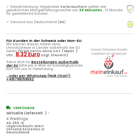
✓
Gewährleistung: Gegenüber
Verbrauchern
gelten die
gesetzlichen Mängelhaftungsrechte von
24 Monaten
, 12 Monate
für gewerbliche Kunden.
✓
Versand aus Deutschland (
DE
)
Für Kunden in der Schweiz oder Non-EU:
Wir können diesen Artikel ohne
Umsatzsteuer in Länder außerhalb der EU
liefern
(Preis netto ohne VAT / MwSt. /
8.32 Euro
USt.:
zzgl. Steuern)
.
Setze dich für
Bestellungen außerhalb
der EU
bitte per e-Mail an kontakt@yerd.de
kurz mit uns in Verbindung ...
...oder per
WhatsApp
(NUR Chat!):
+491796159552
VERFÜGBAR
aktuelle Lieferzeit
:
2 -
4 Werktage
Ab 250,-€
Lagerverkaufs-Wert
Versand kostenlos in
Deutschland