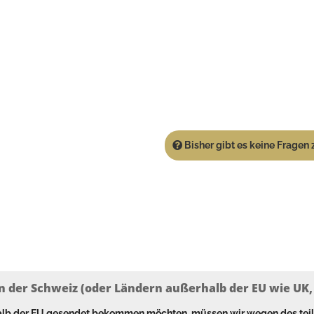
Bisher gibt es keine Fragen z
n der Schweiz (oder Ländern außerhalb der EU wie UK, T
halb der EU gesendet bekommen möchten, müssen wir wegen des tei