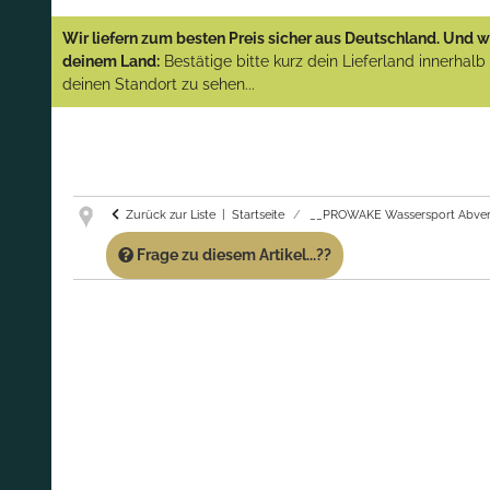
YAMAHA und PARSUN Außenborder
Wir liefern zum besten Preis sicher aus Deutschland. Und wi
(Abverkauf)!
deinem Land:
Bestätige bitte kurz dein Lieferland innerhal
deinen Standort zu sehen...
GARANTIE UND SERVICE:
Du erhältst über
diese Seite weiterhin Support für PROWAKE
Artikel!
Fragen?
Ruf uns für Fragen zu PROWAKE
Artikeln einfach an!
Zurück zur Liste
Startseite
__PROWAKE Wassersport Abver
Frage zu diesem Artikel...??