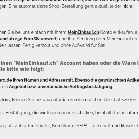
en. Eine automatisierte Shop-Bestellung geht aktuell leider nicht!
en Sie bei uns einfach mit Ihrem
MeinEinkauf.ch
Konto einkaufen, al
sand ab 250 Euro Warenwert
) und Ihre Sendung über MeinEinkauf.c
en lassen. Fertig verzollt und ohne Aufwand für Sie!
inen "MeinEinkauf.ch" Account haben oder die Ware i
e bitte wie folgt:
erd.de
Ihren Namen und Adresse mit. Ebenso die gewünschten Arti
s ein
Angebot bzw. unverbindliche Auftragsbestätigung.
h ist
, können Sie bei uns natürlich zu den üblichen Geschäftszeite
ags-Bestätigung, die wir Ihnen danach schicken, beinhaltet eine Info
lung als Zahlarten PayPal, Kreditkarte, SEPA-Lastschrift und klassi