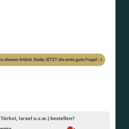
u diesem Artikel. Stelle JETZT die erste gute Frage! :-)
ürkei, Israel u.s.w.) bestellen?
lweise