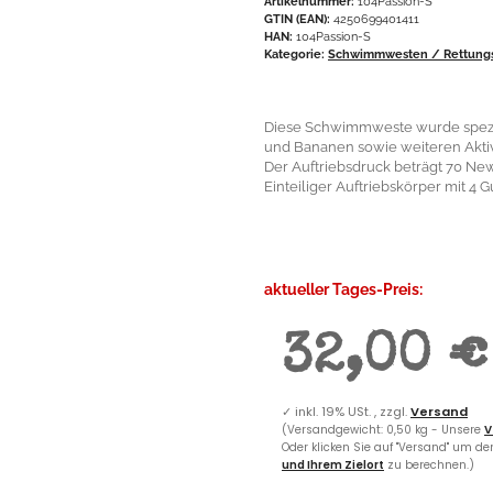
Artikelnummer:
104Passion-S
GTIN (EAN):
4250699401411
HAN:
104Passion-S
Kategorie:
Schwimmwesten / Rettung
Diese Schwimmweste wurde speziel
und Bananen sowie weiteren Aktivi
Der Auftriebsdruck beträgt 70 New
Einteiliger Auftriebskörper mit 4 
aktueller Tages-Preis:
32,00 €
✓
inkl. 19% USt. , zzgl.
Versand
(Versandgewicht: 0,50 kg - Unsere
V
Oder klicken Sie auf "Versand" um d
und Ihrem Zielort
zu berechnen.)