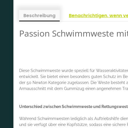
Beschreibung
Benachrichtigen, wenn v
Passion Schwimmweste mit
Diese Schwimmweste wurde speziell für Wasseraktivitäten 
entwickelt. Sie bietet einen besonders guten Schutz im 
der 50 Newton Kategorie zugelassen. Die Weste besteht au
Armausschnitt mit dem Gummizug einen angenehmen Trage
Unterschied zwischen Schwimmweste und Rettungswest
Während Schwimmwesten lediglich als Auftriebshilfe dien
und sie verfügt über eine Kopfstütze, sodass eine sicher