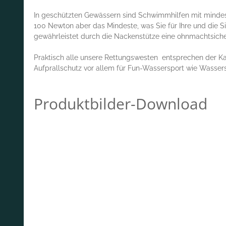
In geschützten Gewässern sind Schwimmhilfen mit mindes
100 Newton aber das Mindeste, was Sie für Ihre und die Si
gewährleistet durch die Nackenstütze eine ohnmachtsich
Praktisch alle unsere Rettungswesten entsprechen der K
Aufprallschutz vor allem für Fun-Wassersport wie Wassers
Produktbilder-Download