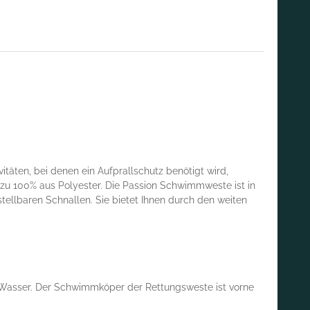
äten, bei denen ein Aufprallschutz benötigt wird,
 zu 100% aus Polyester. Die Passion Schwimmweste ist in
tellbaren Schnallen. Sie bietet Ihnen durch den weiten
r Wasser. Der Schwimmköper der Rettungsweste ist vorne