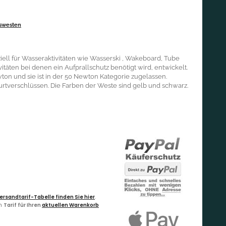
swesten
l für Wasseraktivitäten wie Wasserski , Wakeboard, Tube
täten bei denen ein Aufprallschutz benötigt wird, entwickelt.
ton und sie ist in der 50 Newton Kategorie zugelassen.
Gurtverschlüssen. Die Farben der Weste sind gelb und schwarz.
ersandtarif-Tabelle finden Sie hier
.
en
Tarif für Ihren
aktuellen Warenkorb