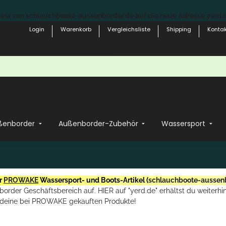
st von schlauchboote-aussenborder.de auf die neue Adresse yerd.de
Login
Warenkorb
Vergleichsliste
Shipping
Kontak
ßenborder
Außenborder-Zubehör
Wassersport
r
PROWAKE
Wassersport- und Boots-Artikel (
schlauchboote-aussen
rder Geschäftsbereich auf. HIER auf "yerd.de" erhältst du weiterhin
deine bei PROWAKE gekauften Produkte!