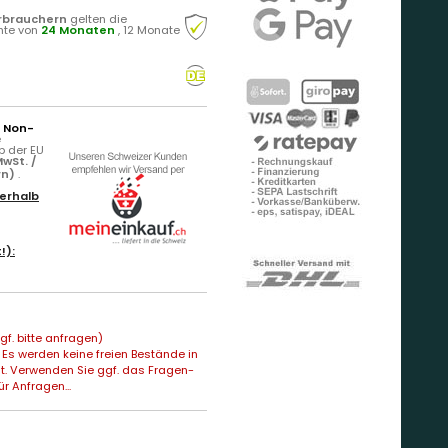
rbrauchern
gelten die
hte von
24 Monaten
, 12 Monate
r Non-
e
b der EU
wSt. /
rn)
.
erhalb
!):
f. bitte anfragen)
Es werden keine freien Bestände in
t. Verwenden Sie ggf. das Fragen-
ür Anfragen...