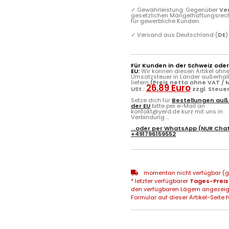
✓
Gewährleistung: Gegenüber
Ve
gesetzlichen Mängelhaftungsrec
für gewerbliche Kunden.
✓
Versand aus Deutschland (
DE
)
Für Kunden in der Schweiz ode
EU:
Wir können diesen Artikel ohn
Umsatzsteuer in Länder außerhal
liefern
(Preis netto ohne VAT / M
26.89 Euro
USt.:
zzgl. Steue
Setze dich für
Bestellungen auß
der EU
bitte per e-Mail an
kontakt@yerd.de kurz mit uns in
Verbindung ...
...oder per
WhatsApp
(NUR Chat
+491796159552
momentan nicht verfügbar (gg
* letzter verfügbarer
Tages-Preis
den verfügbaren Lägern angezeig
Formular auf dieser Artikel-Seite f