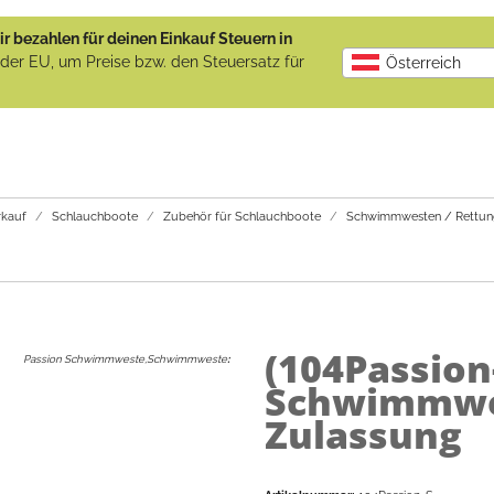
r bezahlen für deinen Einkauf Steuern in
b der EU, um Preise bzw. den Steuersatz für
Österreich
kauf
Schlauchboote
Zubehör für Schlauchboote
Schwimmwesten / Rettun
(104Passion
Passion Schwimmweste,Schwimmweste
:
Schwimmwe
Zulassung