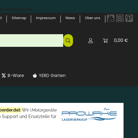
 weitergeleitet...
t
Sitemap
Impressum
News
Über uns
0,00 €
B-Ware
YERD Garten
border.de
):
Wir (
Motorgeräte
 Support und Ersatzteile für