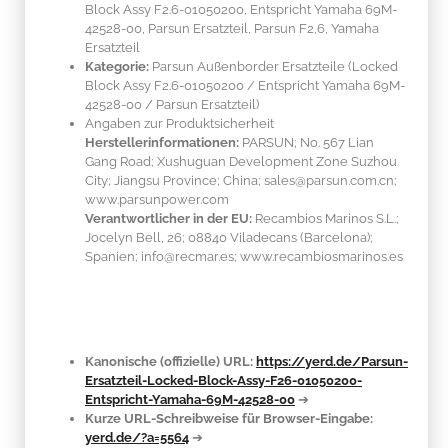
Block Assy F2.6-01050200, Entspricht Yamaha 69M-
42528-00, Parsun Ersatzteil, Parsun F2,6, Yamaha
Ersatzteil
Kategorie:
Parsun Außenborder Ersatzteile (Locked
Block Assy F2.6-01050200 / Entspricht Yamaha 69M-
42528-00 / Parsun Ersatzteil)
Angaben zur Produktsicherheit
Herstellerinformationen:
PARSUN; No. 567 Lian
Gang Road; Xushuguan Development Zone Suzhou
City; Jiangsu Province; China; sales@parsun.com.cn;
www.parsunpower.com
Verantwortlicher in der EU:
Recambios Marinos S.L.;
Jocelyn Bell, 26; 08840 Viladecans (Barcelona);
Spanien; info@recmar.es; www.recambiosmarinos.es
Kanonische (offizielle) URL:
https://yerd.de/Parsun-
Ersatzteil-Locked-Block-Assy-F26-01050200-
Entspricht-Yamaha-69M-42528-00
➔
Kurze URL-Schreibweise für Browser-Eingabe:
yerd.de/?a=5564
➔