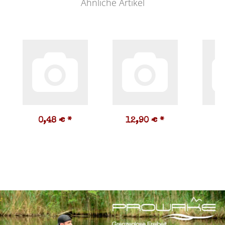
Ähnliche Artikel
0,48 €
*
12,90 €
*
5