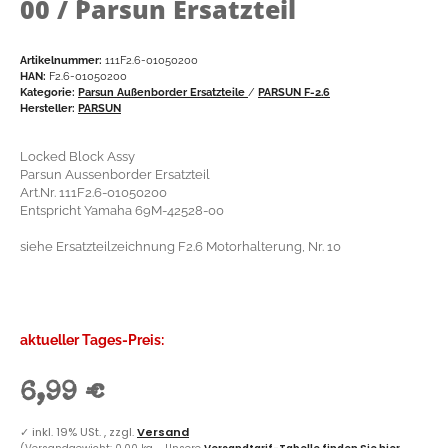
00 / Parsun Ersatzteil
Artikelnummer:
111F2.6-01050200
HAN:
F2.6-01050200
Kategorie:
Parsun Außenborder Ersatzteile
/
PARSUN F-2.6
Hersteller:
PARSUN
Locked Block Assy
Parsun Aussenborder Ersatzteil
Art.Nr. 111F2.6-01050200
Entspricht Yamaha 69M-42528-00
siehe Ersatzteilzeichnung F2.6 Motorhalterung, Nr. 10
aktueller Tages-Preis:
6,99 €
✓
inkl. 19% USt. , zzgl.
Versand