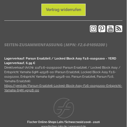
Vertrag widerrufen
SEITEN-ZUSAMMENFASSUNG (
MPN:
F2.6-01050200
)
Lagerverkauf: Parsun Ersatzteil / Locked Block Assy F2.6-01050200 - YERD
Lagerverkauf, 6,99 €
Direktverkauf (Art.Nr. 111F2.6-01050200) Parsun Ersatzteil / Locked Block Assy /
Entspricht Yamaha 69M-42528-00 (Parsun Ersatzteil, Locked Block Assy F2.6-
01050200, Entspricht Yamaha 69M-42528-00, Parsun Ersatzteil, Parsun F2,6,
Yamaha Ersatzteil).
https://yerd.de/Parsun-Ersatzteil-Locked-Block-Assy-F26-01050200-Entspricht-
Yamaha-69M-42528-00
Fischer Online-Shops Lahr/Schwarzwald 2008 -
2026
www.fischer-lahr.de
|
www.yerd.de