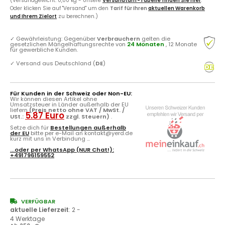
(Versandgewicht: 0,00 kg - Unsere
Versandtarif-Tabelle finden Sie hier
.
Oder klicken Sie auf "Versand" um den
Tarif für Ihren
aktuellen Warenkorb
und Ihrem Zielort
zu berechnen.)
✓
Gewährleistung: Gegenüber
Verbrauchern
gelten die
gesetzlichen Mängelhaftungsrechte von
24 Monaten
, 12 Monate
für gewerbliche Kunden.
✓
Versand aus Deutschland (
DE
)
Für Kunden in der Schweiz oder Non-EU:
Wir können diesen Artikel ohne
Umsatzsteuer in Länder außerhalb der EU
liefern
(Preis netto ohne VAT / MwSt. /
5.87 Euro
USt.:
zzgl. Steuern)
.
Setze dich für
Bestellungen außerhalb
der EU
bitte per e-Mail an kontakt@yerd.de
kurz mit uns in Verbindung ...
...oder per
WhatsApp
(NUR Chat!):
+491796159552
VERFÜGBAR
aktuelle Lieferzeit
:
2 -
4 Werktage