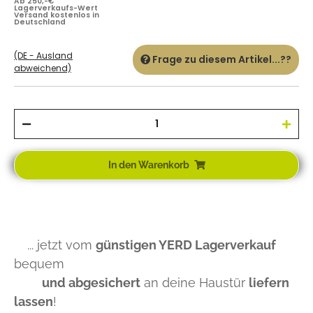
Ab 250,-€
Lagerverkaufs-Wert
Versand kostenlos in
Deutschland
(DE - Ausland
Frage zu diesem Artikel...??
abweichend)
In den Warenkorb
... jetzt vom
günstigen YERD Lagerverkauf
bequem
und abgesichert
an deine Haustür
liefern
lassen
!