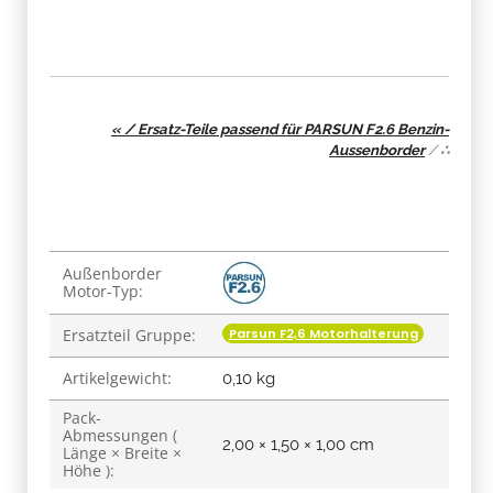
« / Ersatz-Teile passend für PARSUN F2.6 Benzin-
Aussenborder
/
∴
Produkteigenschaft
Wert
Außenborder
Motor-Typ:
Parsun F2,6 Motorhalterung
Ersatzteil Gruppe:
Artikelgewicht:
0,10
kg
Pack-
Abmessungen (
2,00 × 1,50 × 1,00 cm
Länge × Breite ×
Höhe ):