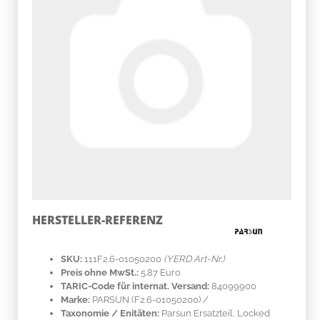
HERSTELLER-REFERENZ
SKU:
111F2.6-01050200
(YERD Art-Nr.)
Preis ohne MwSt.:
5.87 Euro
TARIC-Code für internat. Versand:
84099900
Marke:
PARSUN
(F2.6-01050200)
/
Taxonomie / Enitäten:
Parsun Ersatzteil, Locked