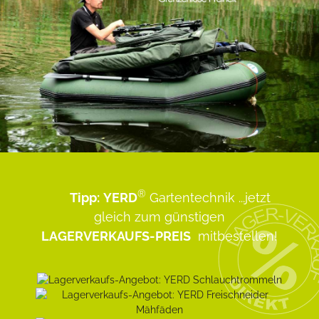
®
Tipp:
YERD
Gartentechnik
...jetzt
gleich zum günstigen
LAGERVERKAUFS-PREIS
mitbestellen!