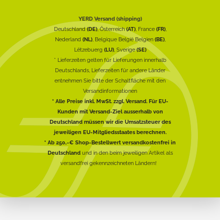
YERD Versand (shipping)
Deutschland
(DE)
, Österreich
(AT)
, France
(FR)
,
Nederland
(NL)
, Belgique België Belgien
(BE)
,
Lëtzebuerg
(LU)
, Sverige
(SE)
* Lieferzeiten gelten für Lieferungen innerhalb
Deutschlands, Lieferzeiten für andere Länder
entnehmen Sie bitte der Schaltfläche mit den
Versandinformationen
* Alle Preise inkl. MwSt. zzgl. Versand. Für EU-
Kunden mit Versand-Ziel ausserhalb von
Deutschland müssen wir die Umsatzsteuer des
jeweiligen EU-Mitgliedsstaates berechnen.
* Ab 250,-€ Shop-Bestellwert versandkostenfrei in
Deutschland
und in den beim jeweiligen Artikel als
versandfrei gekennzeichneten Ländern!