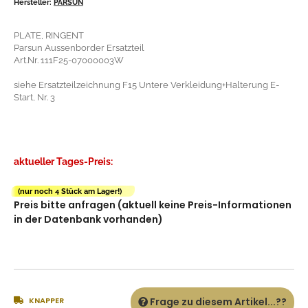
Hersteller:
PARSUN
PLATE, RINGENT
Parsun Aussenborder Ersatzteil
Art.Nr. 111F25-07000003W
siehe Ersatzteilzeichnung F15 Untere Verkleidung+Halterung E-
Start, Nr. 3
aktueller Tages-Preis:
(nur noch 4 Stück am Lager!)
Preis bitte anfragen (aktuell keine Preis-Informationen
in der Datenbank vorhanden)
KNAPPER
Frage zu diesem Artikel...??