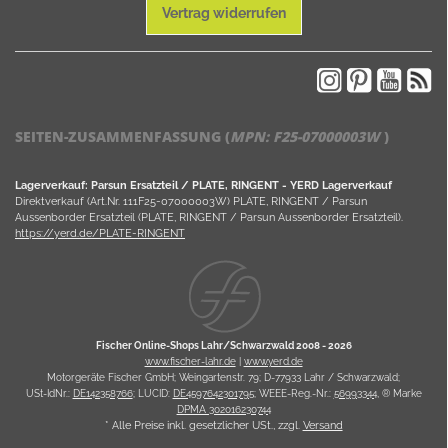
Vertrag widerrufen
SEITEN-ZUSAMMENFASSUNG (
MPN:
F25-07000003W
)
Lagerverkauf: Parsun Ersatzteil / PLATE, RINGENT - YERD Lagerverkauf
Direktverkauf (Art.Nr. 111F25-07000003W) PLATE, RINGENT / Parsun
Aussenborder Ersatzteil (PLATE, RINGENT / Parsun Aussenborder Ersatzteil).
https://yerd.de/PLATE-RINGENT
Fischer Online-Shops Lahr/Schwarzwald 2008 -
2026
www.fischer-lahr.de
|
www.yerd.de
Motorgeräte Fischer GmbH; Weingartenstr. 79; D-77933 Lahr / Schwarzwald;
USt-IdNr.:
DE142358766
; LUCID:
DE4597642301795
; WEEE-Reg.-Nr.:
56993344
, ® Marke
DPMA 302016230744
* Alle Preise inkl. gesetzlicher USt., zzgl.
Versand