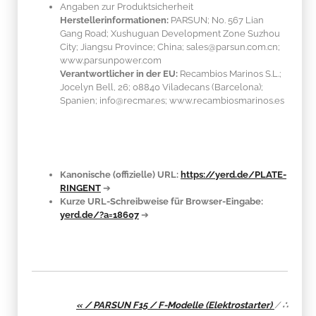
Angaben zur Produktsicherheit
Herstellerinformationen:
PARSUN; No. 567 Lian
Gang Road; Xushuguan Development Zone Suzhou
City; Jiangsu Province; China; sales@parsun.com.cn;
www.parsunpower.com
Verantwortlicher in der EU:
Recambios Marinos S.L.;
Jocelyn Bell, 26; 08840 Viladecans (Barcelona);
Spanien; info@recmar.es; www.recambiosmarinos.es
Kanonische (offizielle) URL:
https://yerd.de/PLATE-
RINGENT
➔
Kurze URL-Schreibweise für Browser-Eingabe:
yerd.de/?a=18607
➔
« / PARSUN F15 / F-Modelle (Elektrostarter)
/
∴