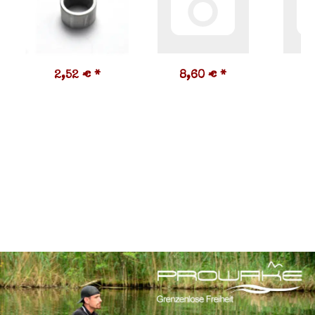
2,52 €
*
8,60 €
*
1