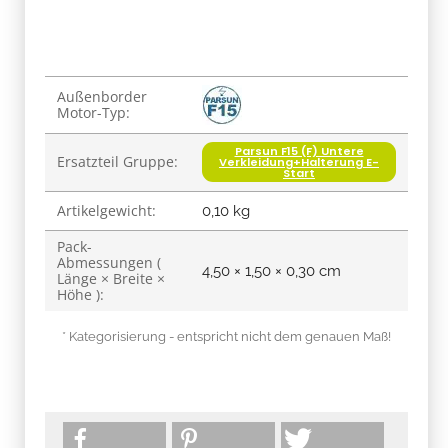
Produkteigenschaft
Wert
Außenborder
Motor-Typ:
Parsun F15 (F) Untere
Ersatzteil Gruppe:
Verkleidung+Halterung E-
Start
Artikelgewicht:
0,10
kg
Pack-
Abmessungen (
4,50 × 1,50 × 0,30 cm
Länge × Breite ×
Höhe ):
* Kategorisierung - entspricht nicht dem genauen Maß!