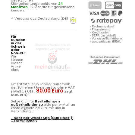
gesetzlichen
Mängelhaftungsrechte von
24
Monaten
, 12 Monate für gewerbliche
Kunden.
✓
Versand aus Deutschland (
DE
)
Für
Kunden
in der
Schweiz
oder
Non-EU:
Wir
können
diesen
Artikel
ohne
Umsatzsteuer in Länder außerhalb
der EU liefern
(Preis netto ohne VAT
80.00 Euro
/ MwSt. / USt.:
zzgl.
Steuern)
.
Setze dich für
Bestellungen
außerhalb der EU
bitte per e-Mail an
kontakt@yerd.de kurz mit uns in
Verbindung ...
...oder per
WhatsApp
(NUR Chat!):
+491796159552