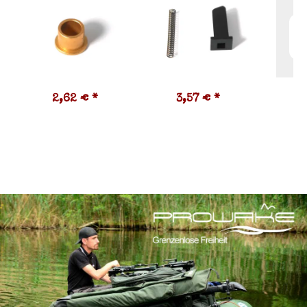
2,62 €
*
3,57 €
*
7