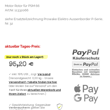
Motor Rotor für PSM 66
Art.Nr. 11332066
siehe Ersatzteilzeichnung Prowake Elektro Aussenborder P-Serie,
Nr. 32
aktueller Tages-Preis:
(nur noch 1 Stück am Lager!)
95,20 €
✓
inkl. 19% USt. , zzgl.
Versand
(Versandgewicht: 0,00 kg - Unsere
Versandtarif-Tabelle finden Sie hier
.
Oder klicken Sie auf "Versand" um den
Tarif für Ihren
aktuellen Warenkorb und
Ihrem Zielort
zu berechnen.)
✓
Gewährleistung: Gegenüber
Verbrauchern
gelten die