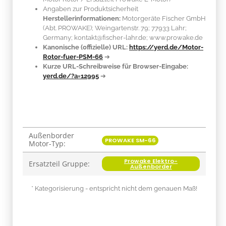
Angaben zur Produktsicherheit
Herstellerinformationen:
Motorgeräte Fischer GmbH
(Abt. PROWAKE); Weingartenstr. 79; 77933 Lahr;
Germany; kontakt@fischer-lahr.de; www.prowake.de
Kanonische (offizielle) URL:
https://yerd.de/Motor-
Rotor-fuer-PSM-66
➔
Kurze URL-Schreibweise für Browser-Eingabe:
yerd.de/?a=12995
➔
Außenborder
Produkteigenschaft
Wert
PROWAKE SM-66
Motor-Typ:
Prowake Elektro-
Ersatzteil Gruppe:
Außenborder
* Kategorisierung - entspricht nicht dem genauen Maß!