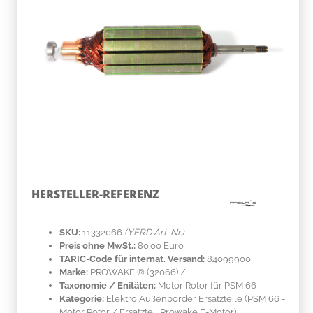
HERSTELLER-REFERENZ
SKU:
11332066
(YERD Art-Nr.)
Preis ohne MwSt.:
80.00 Euro
TARIC-Code für internat. Versand:
84099900
Marke:
PROWAKE ®
(32066)
/
Taxonomie / Enitäten:
Motor Rotor für PSM 66
Kategorie:
Elektro Außenborder Ersatzteile (PSM 66 -
Motor Rotor / Ersatzteil Prowake E-Motor)