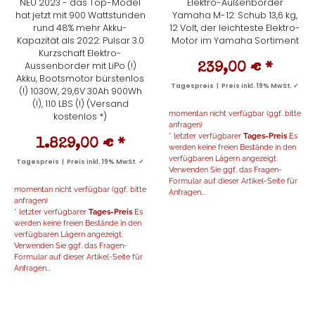
NEU 2023 - das Top-Model
Elektro-Außenborder
hat jetzt mit 900 Wattstunden
Yamaha M-12: Schub 13,6 kg,
rund 48% mehr Akku-
12 Volt, der leichteste Elektro-
Kapazität als 2022: Pulsar 3.0
Motor im Yamaha Sortiment
Kurzschaft Elektro-
Aussenborder mit LiPo (!)
239,00 €
*
Akku, Bootsmotor bürstenlos
Tagespreis | Preis inkl. 19% MwSt. ✓
(!) 1030W, 29,6V 30Ah 900Wh
(!), 110 LBS (!) (Versand
momentan nicht verfügbar (ggf. bitte
kostenlos *)
anfragen)
* letzter verfügbarer
Tages-Preis
Es
1.829,00 €
*
werden keine freien Bestände in den
verfügbaren Lägern angezeigt.
Tagespreis | Preis inkl. 19% MwSt. ✓
Verwenden Sie ggf. das Fragen-
Formular auf dieser Artikel-Seite für
momentan nicht verfügbar (ggf. bitte
Anfragen...
anfragen)
* letzter verfügbarer
Tages-Preis
Es
werden keine freien Bestände in den
verfügbaren Lägern angezeigt.
Verwenden Sie ggf. das Fragen-
Formular auf dieser Artikel-Seite für
Anfragen...