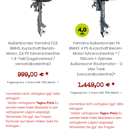
Außenborder Yamaha F2,5
Yamaha Außenborder F4
BMHS, Kurzschaft Benzin-
BMHS: 4 PS Kurzschaft Benzin-
Motor, 2,5 PS führerscheinfrei
Motor führerscheinfrei * /
*, 4-Takt (Lagerverkauf /
139ccm 1-Zylinder
versandkostenfrei)
Außenbord-Bootsmotor - 1,1
Liter Tank
(versandkostenfrei)*
999,00 €
*
Tagespreis | Preis inkl. 19% MwSt. ✓
1.449,00 €
*
Tagespreis | Preis inkl. 19% MwSt. ✓
momentan nicht verfügbar (ggf. bitte
anfragen)
* letzter verfügbarer
Tages-Preis
Es
momentan nicht verfügbar (ggf. bitte
werden keine freien Bestände in den
anfragen)
verfügbaren Lägern angezeigt.
* letzter verfügbarer
Tages-Preis
Es
Verwenden Sie ggf. das Fragen-
werden keine freien Bestände in den
Formular auf dieser Artikel-Seite für
verfügbaren Lägern angezeigt.
Anfragen...
Verwenden Sie ggf. das Fragen-