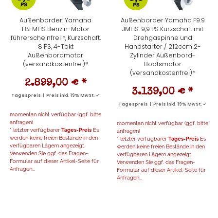
Außenborder: Yamaha
Außenborder Yamaha F9.9
F8FMHS Benzin-Motor
JMHS: 9,9 PS Kurzschaft mit
führerscheinfrei *, Kurzschaft,
Drehgaspinne und
8 PS, 4-Takt
Handstarter / 212ccm 2-
Außenbordmotor
Zylinder Außenbord-
(versandkostenfrei)*
Bootsmotor
(versandkostenfrei)*
2.899,00 €
*
3.139,00 €
*
Tagespreis | Preis inkl. 19% MwSt. ✓
Tagespreis | Preis inkl. 19% MwSt. ✓
momentan nicht verfügbar (ggf. bitte
anfragen)
momentan nicht verfügbar (ggf. bitte
* letzter verfügbarer
Tages-Preis
Es
anfragen)
werden keine freien Bestände in den
* letzter verfügbarer
Tages-Preis
Es
verfügbaren Lägern angezeigt.
werden keine freien Bestände in den
Verwenden Sie ggf. das Fragen-
verfügbaren Lägern angezeigt.
Formular auf dieser Artikel-Seite für
Verwenden Sie ggf. das Fragen-
Anfragen...
Formular auf dieser Artikel-Seite für
Anfragen...