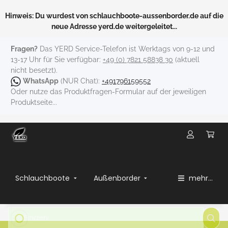
Hinweis: Du wurdest von schlauchboote-aussenborder.de auf die
neue Adresse yerd.de weitergeleitet...
Fragen?
Das YERD Service-Telefon ist Werktags von 9-12 und
13-17 Uhr für Sie verfügbar:
+49 (0) 7821 58838 30
(aktuell
nicht besetzt).
WhatsApp
(NUR Chat):
+491796159552
Oder nutze das Produktfragen-Formular auf der jeweiligen
Produktseite...
Schlauchboote
Außenborder
mehr...