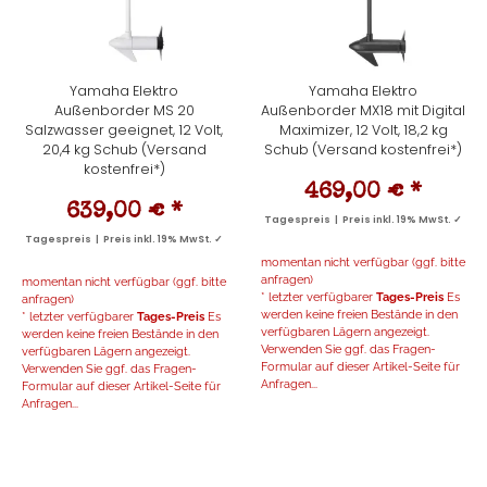
Yamaha Elektro
Yamaha Elektro
Außenborder MS 20
Außenborder MX18 mit Digital
Salzwasser geeignet, 12 Volt,
Maximizer, 12 Volt, 18,2 kg
20,4 kg Schub (Versand
Schub (Versand kostenfrei*)
kostenfrei*)
469,00 €
*
639,00 €
*
Tagespreis | Preis inkl. 19% MwSt. ✓
Tagespreis | Preis inkl. 19% MwSt. ✓
momentan nicht verfügbar (ggf. bitte
anfragen)
momentan nicht verfügbar (ggf. bitte
* letzter verfügbarer
Tages-Preis
Es
anfragen)
werden keine freien Bestände in den
* letzter verfügbarer
Tages-Preis
Es
verfügbaren Lägern angezeigt.
werden keine freien Bestände in den
Verwenden Sie ggf. das Fragen-
verfügbaren Lägern angezeigt.
Formular auf dieser Artikel-Seite für
Verwenden Sie ggf. das Fragen-
Anfragen...
Formular auf dieser Artikel-Seite für
Anfragen...