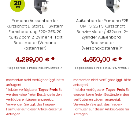
Yamaha Aussenborder
Außenborder Yamaha F25
Kurzschaft E-Start EFI-System
GMHS: 25 PS Kurzschaft
Fernsteuerung F20-GES, 20
Benzin-Motor / 432ccm 2-
PS, 432 ccm 2-Zyliner 4-Takt
Zylinder Außenbord-
Boostmotor (Versand
Bootsmotor
kostenfrei*)
(versandkostenfrei)*
4.299,00 €
*
4.650,00 €
*
Tagespreis | Preis inkl. 19% MwSt. ✓
Tagespreis | Preis inkl. 19% MwSt. ✓
momentan nicht verfügbar (ggf. bitte
momentan nicht verfügbar (ggf. bitte
anfragen)
anfragen)
* letzter verfügbarer
Tages-Preis
Es
* letzter verfügbarer
Tages-Preis
Es
werden keine freien Bestände in den
werden keine freien Bestände in den
verfügbaren Lägern angezeigt.
verfügbaren Lägern angezeigt.
Verwenden Sie ggf. das Fragen-
Verwenden Sie ggf. das Fragen-
Formular auf dieser Artikel-Seite für
Formular auf dieser Artikel-Seite für
Anfragen...
Anfragen...