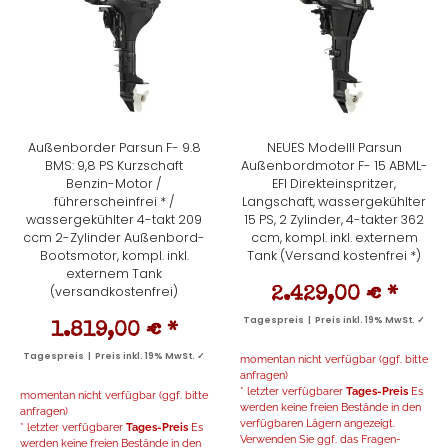
Außenborder Parsun F- 9.8
NEUES Modell! Parsun
BMS: 9,8 PS Kurzschaft
Außenbordmotor F- 15 ABML-
Benzin-Motor /
EFI Direkteinspritzer,
führerscheinfrei * /
Langschaft, wassergekühlter
wassergekühlter 4-takt 209
15 PS, 2 Zylinder, 4-takter 362
ccm 2-Zylinder Außenbord-
ccm, kompl. inkl. externem
Bootsmotor, kompl. inkl.
Tank (Versand kostenfrei *)
externem Tank
(versandkostenfrei)
2.429,00 €
*
Tagespreis | Preis inkl. 19% MwSt. ✓
1.819,00 €
*
Tagespreis | Preis inkl. 19% MwSt. ✓
momentan nicht verfügbar (ggf. bitte
anfragen)
* letzter verfügbarer
Tages-Preis
Es
momentan nicht verfügbar (ggf. bitte
werden keine freien Bestände in den
anfragen)
verfügbaren Lägern angezeigt.
* letzter verfügbarer
Tages-Preis
Es
Verwenden Sie ggf. das Fragen-
werden keine freien Bestände in den