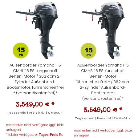
Außenborder Yamaha F15
Außenborder Yamaha F15
CMHL: 15 PS Langschaft
CMHS: 15 PS Kurzschaft
Benzin-Motor / 362 ccm 2-
Benzin-Motor
Zylinder Außenbord-
führerscheinfrei * / 362 ccm
Bootsmotor, führerscheinfrei
2-Zylinder Außenbord-
* (versandkostenfrei)*
Bootsmotor
(versandkostenfrei)*
3.549,00 €
*
3.549,00 €
*
Tagespreis | Preis inkl. 19% MwSt. ✓
Tagespreis | Preis inkl. 19% MwSt. ✓
momentan nicht verfügbar (ggf. bitte
anfragen)
momentan nicht verfügbar (ggf. bitte
* letzter verfügbarer
Tages-Preis
Es
anfragen)