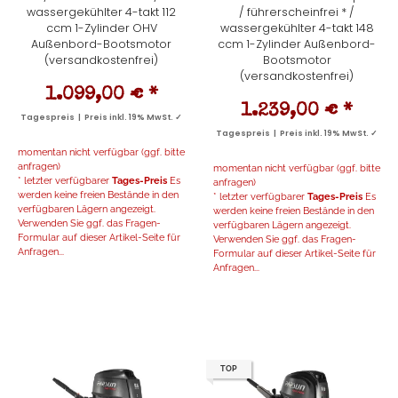
wassergekühlter 4-takt 112
/ führerscheinfrei * /
ccm 1-Zylinder OHV
wassergekühlter 4-takt 148
Außenbord-Bootsmotor
ccm 1-Zylinder Außenbord-
(versandkostenfrei)
Bootsmotor
(versandkostenfrei)
1.099,00 €
*
1.239,00 €
*
Tagespreis | Preis inkl. 19% MwSt. ✓
Tagespreis | Preis inkl. 19% MwSt. ✓
momentan nicht verfügbar (ggf. bitte
anfragen)
momentan nicht verfügbar (ggf. bitte
* letzter verfügbarer
Tages-Preis
Es
anfragen)
werden keine freien Bestände in den
* letzter verfügbarer
Tages-Preis
Es
verfügbaren Lägern angezeigt.
werden keine freien Bestände in den
Verwenden Sie ggf. das Fragen-
verfügbaren Lägern angezeigt.
Formular auf dieser Artikel-Seite für
Verwenden Sie ggf. das Fragen-
Anfragen...
Formular auf dieser Artikel-Seite für
Anfragen...
TOP