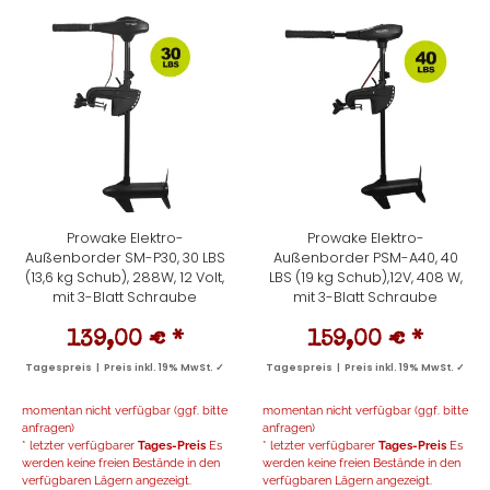
Prowake Elektro-
Prowake Elektro-
Außenborder SM-P30, 30 LBS
Außenborder PSM-A40, 40
(13,6 kg Schub), 288W, 12 Volt,
LBS (19 kg Schub),12V, 408 W,
mit 3-Blatt Schraube
mit 3-Blatt Schraube
139,00 €
*
159,00 €
*
Tagespreis | Preis inkl. 19% MwSt. ✓
Tagespreis | Preis inkl. 19% MwSt. ✓
momentan nicht verfügbar (ggf. bitte
momentan nicht verfügbar (ggf. bitte
anfragen)
anfragen)
* letzter verfügbarer
Tages-Preis
Es
* letzter verfügbarer
Tages-Preis
Es
werden keine freien Bestände in den
werden keine freien Bestände in den
verfügbaren Lägern angezeigt.
verfügbaren Lägern angezeigt.