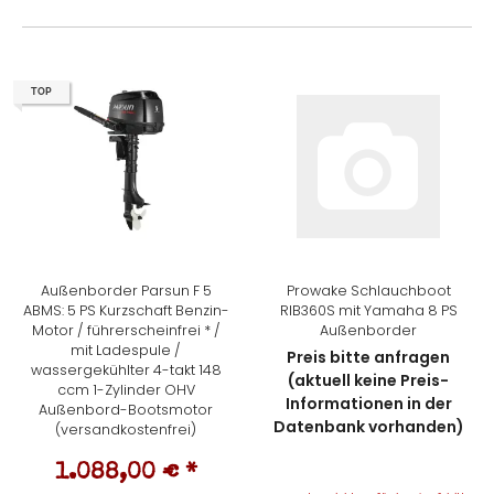
TOP
Außenborder Parsun F 5
Prowake Schlauchboot
ABMS: 5 PS Kurzschaft Benzin-
RIB360S mit Yamaha 8 PS
Motor / führerscheinfrei * /
Außenborder
mit Ladespule /
Preis bitte anfragen
wassergekühlter 4-takt 148
(aktuell keine Preis-
ccm 1-Zylinder OHV
Informationen in der
Außenbord-Bootsmotor
Datenbank vorhanden)
(versandkostenfrei)
1.088,00 €
*