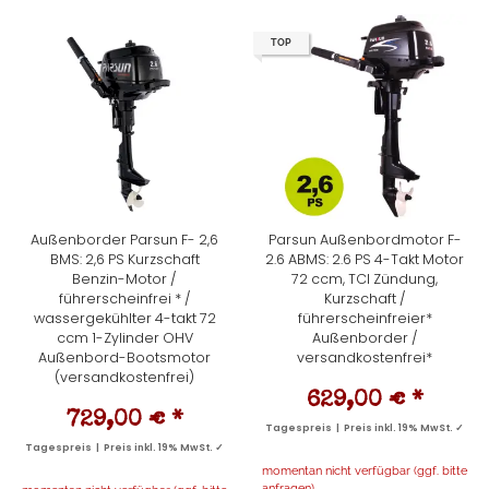
TOP
Außenborder Parsun F- 2,6
Parsun Außenbordmotor F-
BMS: 2,6 PS Kurzschaft
2.6 ABMS: 2.6 PS 4-Takt Motor
Benzin-Motor /
72 ccm, TCI Zündung,
führerscheinfrei * /
Kurzschaft /
wassergekühlter 4-takt 72
führerscheinfreier*
ccm 1-Zylinder OHV
Außenborder /
Außenbord-Bootsmotor
versandkostenfrei*
(versandkostenfrei)
629,00 €
*
729,00 €
*
Tagespreis | Preis inkl. 19% MwSt. ✓
Tagespreis | Preis inkl. 19% MwSt. ✓
momentan nicht verfügbar (ggf. bitte
anfragen)