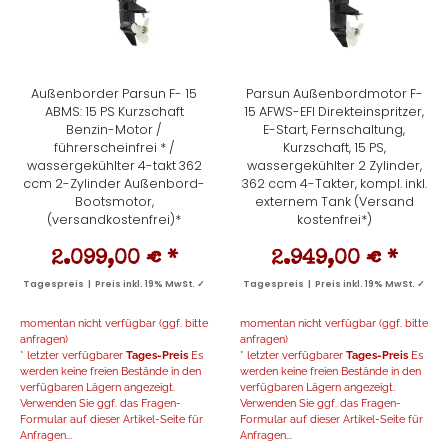
Außenborder Parsun F- 15
Parsun Außenbordmotor F-
ABMS: 15 PS Kurzschaft
15 AFWS-EFI Direkteinspritzer,
Benzin-Motor /
E-Start, Fernschaltung,
führerscheinfrei * /
Kurzschaft, 15 PS,
wassergekühlter 4-takt 362
wassergekühlter 2 Zylinder,
ccm 2-Zylinder Außenbord-
362 ccm 4-Takter, kompl. inkl.
Bootsmotor,
externem Tank (Versand
(versandkostenfrei)*
kostenfrei*)
2.099,00 €
*
2.949,00 €
*
Tagespreis | Preis inkl. 19% MwSt. ✓
Tagespreis | Preis inkl. 19% MwSt. ✓
momentan nicht verfügbar (ggf. bitte
momentan nicht verfügbar (ggf. bitte
anfragen)
anfragen)
* letzter verfügbarer
Tages-Preis
Es
* letzter verfügbarer
Tages-Preis
Es
werden keine freien Bestände in den
werden keine freien Bestände in den
verfügbaren Lägern angezeigt.
verfügbaren Lägern angezeigt.
Verwenden Sie ggf. das Fragen-
Verwenden Sie ggf. das Fragen-
Formular auf dieser Artikel-Seite für
Formular auf dieser Artikel-Seite für
Anfragen...
Anfragen...