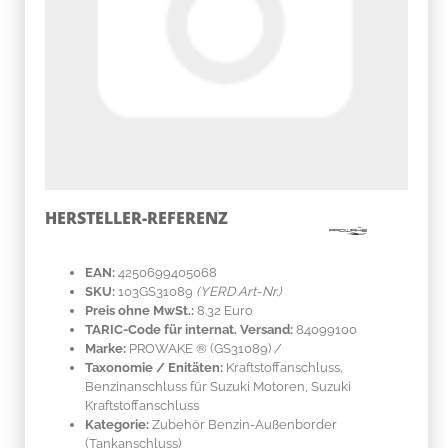
HERSTELLER-REFERENZ
EAN:
4250699405068
SKU:
103GS31089
(YERD Art-Nr.)
Preis ohne MwSt.:
8.32 Euro
TARIC-Code für internat. Versand:
84099100
Marke:
PROWAKE ®
(GS31089)
/
Taxonomie / Enitäten:
Kraftstoffanschluss,
Benzinanschluss für Suzuki Motoren, Suzuki
Kraftstoffanschluss
Kategorie:
Zubehör Benzin-Außenborder
(Tankanschluss)