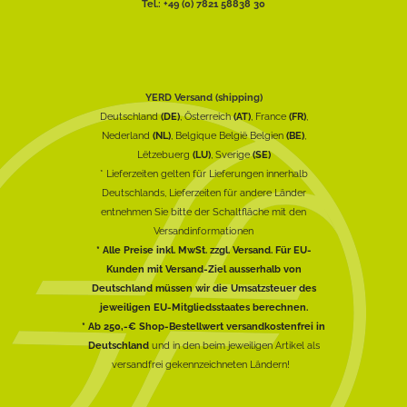
Tel.: +49 (0) 7821 58838 30
YERD Versand (shipping)
Deutschland
(DE)
, Österreich
(AT)
, France
(FR)
,
Nederland
(NL)
, Belgique België Belgien
(BE)
,
Lëtzebuerg
(LU)
, Sverige
(SE)
* Lieferzeiten gelten für Lieferungen innerhalb
Deutschlands, Lieferzeiten für andere Länder
entnehmen Sie bitte der Schaltfläche mit den
Versandinformationen
* Alle Preise inkl. MwSt. zzgl. Versand. Für EU-
Kunden mit Versand-Ziel ausserhalb von
Deutschland müssen wir die Umsatzsteuer des
jeweiligen EU-Mitgliedsstaates berechnen.
* Ab 250,-€ Shop-Bestellwert versandkostenfrei in
Deutschland
und in den beim jeweiligen Artikel als
versandfrei gekennzeichneten Ländern!