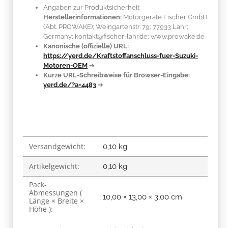
Angaben zur Produktsicherheit
Herstellerinformationen:
Motorgeräte Fischer GmbH
(Abt. PROWAKE); Weingartenstr. 79; 77933 Lahr;
Germany; kontakt@fischer-lahr.de; www.prowake.de
Kanonische (offizielle) URL:
https://yerd.de/Kraftstoffanschluss-fuer-Suzuki-
Motoren-OEM
➔
Kurze URL-Schreibweise für Browser-Eingabe:
yerd.de/?a=4483
➔
Versandgewicht:
Produkteigenschaft
Wert
0,10 kg
Artikelgewicht:
0,10
kg
Pack-
Abmessungen (
10,00 × 13,00 × 3,00 cm
Länge × Breite ×
Höhe ):