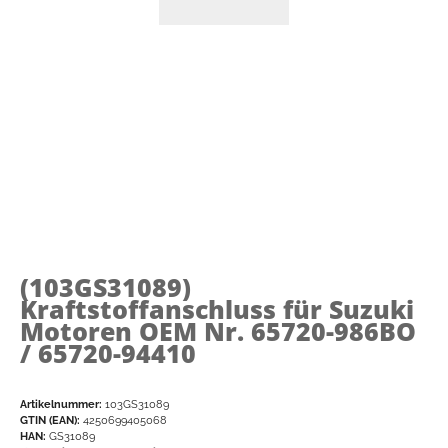
(103GS31089)
Kraftstoffanschluss für Suzuki
Motoren OEM Nr. 65720-986BO
/ 65720-94410
Artikelnummer:
103GS31089
GTIN (EAN):
4250699405068
HAN:
GS31089