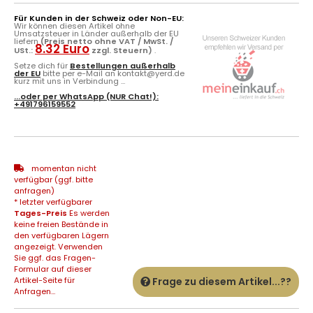
Für Kunden in der Schweiz oder Non-EU:
Wir können diesen Artikel ohne
Umsatzsteuer in Länder außerhalb der EU
liefern
(Preis netto ohne VAT / MwSt. /
8.32 Euro
USt.:
zzgl. Steuern)
.
Setze dich für
Bestellungen außerhalb
der EU
bitte per e-Mail an kontakt@yerd.de
kurz mit uns in Verbindung ...
...oder per
WhatsApp
(NUR Chat!):
+491796159552
momentan nicht
verfügbar (ggf. bitte
anfragen)
* letzter verfügbarer
Tages-Preis
Es werden
keine freien Bestände in
den verfügbaren Lägern
angezeigt. Verwenden
Sie ggf. das Fragen-
Formular auf dieser
Artikel-Seite für
Frage zu diesem Artikel...??
Anfragen...