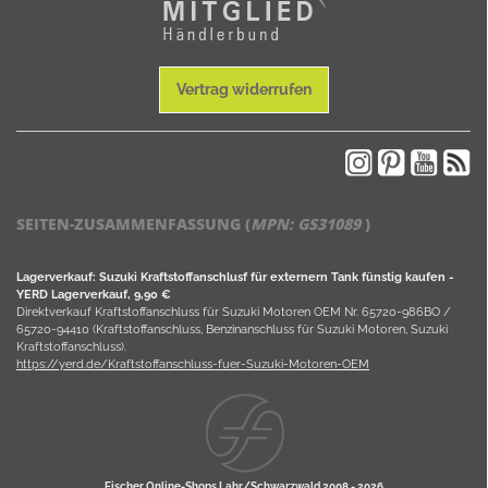
Vertrag widerrufen
SEITEN-ZUSAMMENFASSUNG (
MPN:
GS31089
)
Lagerverkauf: Suzuki Kraftstoffanschlusf für externern Tank fünstig kaufen -
YERD Lagerverkauf, 9,90 €
Direktverkauf Kraftstoffanschluss für Suzuki Motoren OEM Nr. 65720-986BO /
65720-94410 (Kraftstoffanschluss, Benzinanschluss für Suzuki Motoren, Suzuki
Kraftstoffanschluss).
https://yerd.de/Kraftstoffanschluss-fuer-Suzuki-Motoren-OEM
Fischer Online-Shops Lahr/Schwarzwald 2008 -
2026