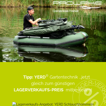
®
Tipp:
YERD
Gartentechnik
...jetzt
gleich zum günstigen
LAGERVERKAUFS-PREIS
mitbestellen!