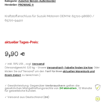
Kategorie:
Zubehör Benzin-Außenborder
Hersteller:
PROWAKE ®
Kraftstoffanschluss für Suzuki Motoren OEM Nr. 65720-986BO /
65720-94410
aktueller Tages-Preis:
9,90 €
✓
inkl. 19% USt. , zzgl.
Versand
(Versandgewicht: 0,10 kg - Unsere
Versandtarif-Tabelle finden Sie hier
. Oder
klicken Sie auf "Versand" um den
Tarif für Ihren
aktuellen Warenkorb und
Ihrem Zielort
zu berechnen.)
✓
Gewährleistung: Gegenüber
Verbrauchern
gelten die
gesetzlichen Mängelhaftungsrechte von
24 Monaten
, 12 Monate
für gewerbliche Kunden.
✓
Versand aus Deutschland (
DE
)