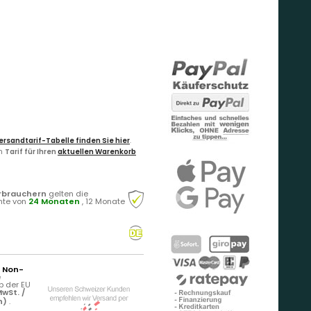
ersandtarif-Tabelle finden Sie hier
.
en
Tarif für Ihren
aktuellen Warenkorb
rbrauchern
gelten die
hte von
24 Monaten
, 12 Monate
r Non-
e
b der EU
wSt. /
n)
.