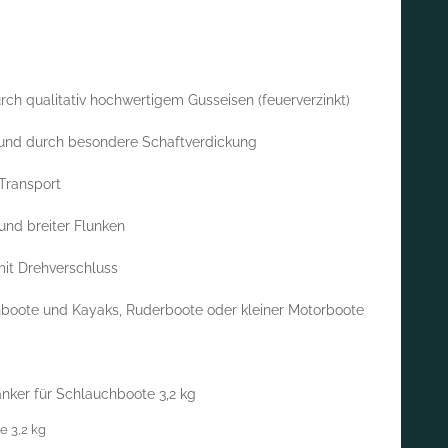
 qualitativ hochwertigem Gusseisen (feuerverzinkt)
und durch besondere Schaftverdickung
Transport
nd breiter Flunken
t Drehverschluss
boote und Kayaks, Ruderboote oder kleiner Motorboote
anker für Schlauchboote 3,2 kg
e 3,2 kg