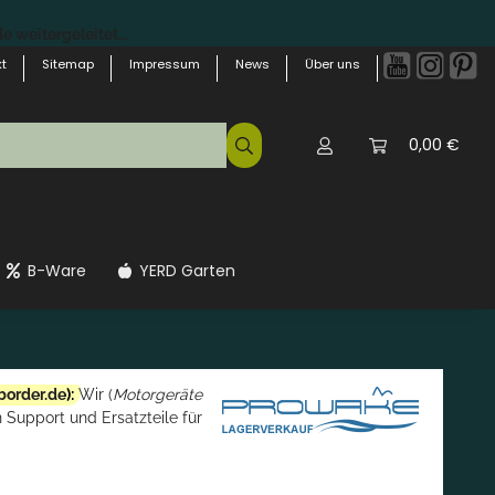
 weitergeleitet...
t
Sitemap
Impressum
News
Über uns
0,00 €
B-Ware
YERD Garten
border.de
):
Wir (
Motorgeräte
 Support und Ersatzteile für