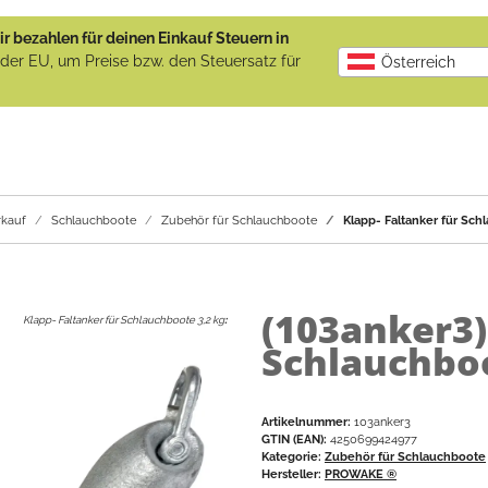
r bezahlen für deinen Einkauf Steuern in
b der EU, um Preise bzw. den Steuersatz für
Österreich
kauf
Schlauchboote
Zubehör für Schlauchboote
Klapp- Faltanker für Sch
(103anker3
Klapp- Faltanker für Schlauchboote 3,2 kg
:
Schlauchboo
Artikelnummer:
103anker3
GTIN (EAN):
4250699424977
Kategorie:
Zubehör für Schlauchboote
Hersteller:
PROWAKE ®