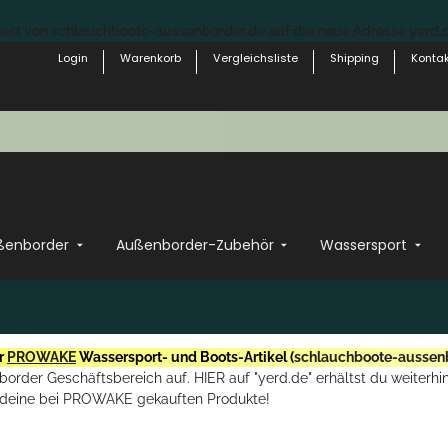
st von schlauchboote-aussenborder.de auf die neue Adresse yerd.de
Login
Warenkorb
Vergleichsliste
Shipping
Kontak
ßenborder
Außenborder-Zubehör
Wassersport
r
PROWAKE
Wassersport- und Boots-Artikel (
schlauchboote-aussen
rder Geschäftsbereich auf. HIER auf "yerd.de" erhältst du weiterhin
deine bei PROWAKE gekauften Produkte!