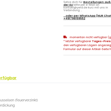
Setze dich für
Bestellungen auß
der EU
bitte per e-Mail an
kontakt@yerd.de kurz mit uns in
Verbindung ...
...oder per
WhatsApp
(NUR Chat
+491796159552
momentan nicht verfügbar (gg
* letzter verfügbarer
Tages-Preis
den verfügbaren Lägern angezeig
Formular auf dieser Artikel-Seite f
erfügbar
sseisen (feuerverzinkt)
erdickung