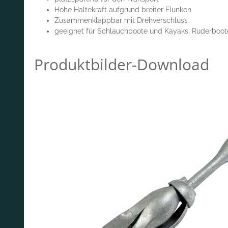
Hohe Haltekraft aufgrund breiter Flunken
Zusammenklappbar mit Drehverschluss
geeignet für Schlauchboote und Kayaks, Ruderboote
Produktbilder-Download