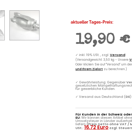
aktueller Tages-Preis:
19,90 €
✓
inkl. 19% USt. , zzgl.
Versand
(Versandgewicht: 3,50 kg - Unsere
V
Oder klicken Sie auf "Versand" um d
und Ihrem Zielort
zu berechnen.)
✓
Gewährleistung: Gegenüber
Ve
gesetzlichen Mängelhaftungsrec
für gewerbliche Kunden.
✓
Versand aus Deutschland (
DE
)
Für Kunden in der Schweiz ode
EU:
Wir können diesen Artikel ohn
Umsatzsteuer in Länder außerhal
liefern
(Preis netto ohne VAT / M
16.72 Euro
USt.:
zzgl. Steuer