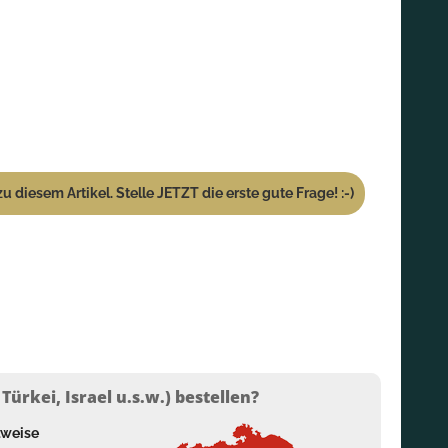
u diesem Artikel. Stelle JETZT die erste gute Frage! :-)
ürkei, Israel u.s.w.) bestellen?
lweise