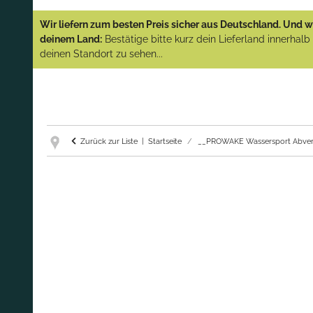
YAMAHA und PARSUN Außenborder
Wir liefern zum besten Preis sicher aus Deutschland. Und wi
(Abverkauf)!
deinem Land:
Bestätige bitte kurz dein Lieferland innerhal
deinen Standort zu sehen...
GARANTIE UND SERVICE:
Du erhältst über
diese Seite weiterhin Support für PROWAKE
Artikel!
Fragen?
Ruf uns für Fragen zu PROWAKE
Artikeln einfach an!
Zurück zur Liste
Startseite
__PROWAKE Wassersport Abver